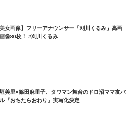
美女画像】フリーアナウンサー「刈川くるみ」高画
画像80枚！ #刈川くるみ
垣美里×篠田麻里子、タワマン舞台のドロ沼ママ友バ
ル『おちたらおわり』実写化決定