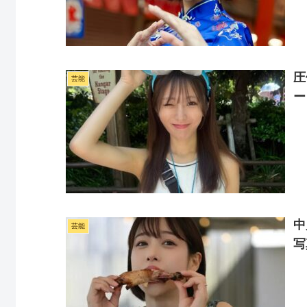
圧
芸能
ー
中
芸能
写