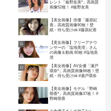
レント「板野友美*」高画質
画像52枚！ #板野友美
【美女画像】俳優「藤原紀
香」高画質画像90枚！壁
紙・待ち受けok #藤原紀香
【美女画像】フリーアナウ
ンサーの「塩地美澄」さん
の画像＆動画 80枚 #塩地美
澄
【美女画像】AV女優「瀬戸
環奈*」高画質画像86枚！壁
紙・待ち受けok #瀬戸環奈
【美女画像】モデル「野崎
萌香*」高画質画像37枚！ #
野崎萌香