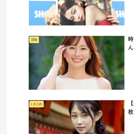
時
芸能
ん
【
| まとめ
枚