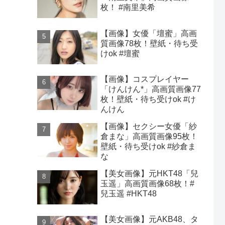
枚！ #南里美希
【画像】女優「壇蜜」高画
質画像78枚！壁紙・待ち受
けok #壇蜜
【画像】コスプレイヤー
「けんけん*」高画質画像77
枚！壁紙・待ち受けok #け
んけん
【画像】セクシー女優「紗
倉まな」高画質画像95枚！
壁紙・待ち受けok #紗倉ま
な
【美女画像】元HKT48「兒
玉遥」高画質画像68枚！#
兒玉遥 #HKT48
【美女画像】元AKB48、タ