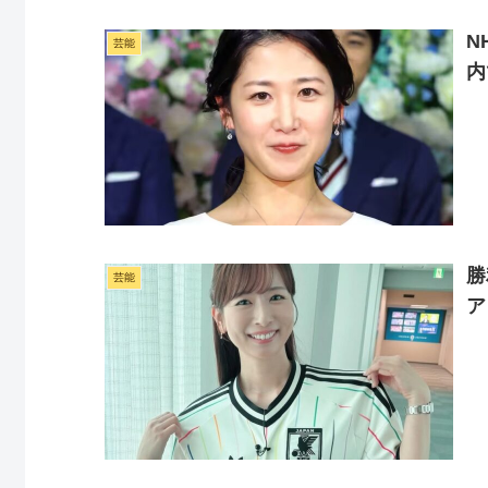
N
芸能
内
勝
芸能
ア