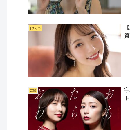
【
| まとめ
質
宇
芸能
ト