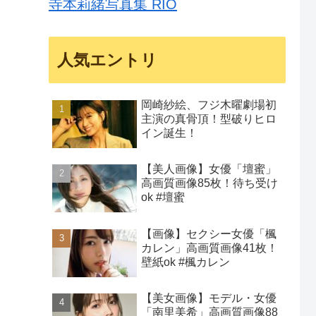
寺本莉緒写真集 RIO
人気エントリ
岡崎紗絵、フジ木曜劇場初
主演の真骨頂！型破りヒロ
イン誕生！
【美人画像】女優「壇蜜」
高画質画像85枚！待ち受け
ok #壇蜜
【画像】セクシー女優「楓
カレン」高画質画像41枚！
壁紙ok #楓カレン
【美女画像】モデル・女優
「南里美希」高画質画像88