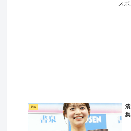
スポ
清
芸能
集