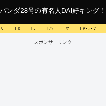
パンダ28号の有名人DAI好キング
| サ
| タ
| ナ
| ハ
| マ
| ヤ•ラ•ワ
スポンサーリンク