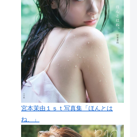
宮本茉由１ｓｔ写真集「ほんとは
ね、」