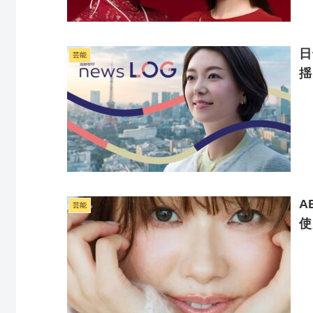
日
芸能
揺
A
芸能
使