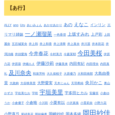
【あ行】
えなこ
あの
インリン
エ
ALLY
ano
Uru
あいみょん
あかせあかり
一ノ瀬瑠菜
上坂すみれ
リマリ姉妹
上戸彩
一色香澄
上田
麗奈
五百城茉央
井上和
井上和香
井上清華
井上真央
井川遥
井本彩花
井
今田美桜
今井春花
澤詩織
井頭愛海
今村美月
今森茉耶
伊原
伊藤沙莉
内田有紀
六花
伊原葵
伊織もえ
伊藤美来
内田理央
内田真
及川奈央
大島由香
礼
和泉芳怜
大久保桜子
大原優乃
大和田南那
央川かこ
里
大野愛実
大政絢
大谷映美里
天木じゅん
天羽希純
奥山
宇垣美里
宇多田ヒカル
かずさ
宇佐美なお
宇咲
安藤笑
小倉ゆ
小倉唯
小栗有以
うか
小倉優子
小川彩
小沢真珠
小貫莉奈
小野六花
岡田紗佳
小野真弓
岡崎紗絵
岡本多緒
尾碕真花
岡副麻希