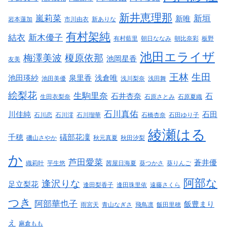
新井恵理那
嵐莉菜
新垣
新唯
岩本蓮加
市川由衣
新ありな
有村架純
結衣
新木優子
有村藍里
朝日ななみ
朝比奈彩
板野
池田エライザ
梅澤美波
榎原依那
池岡星香
友美
王林
生田
池田瑛紗
泉里香
浅倉唯
池田美優
浅川梨奈
浅田舞
絵梨花
生駒里奈
石井杏奈
石
生田衣梨奈
石原さとみ
石原夏織
石川真佑
川佳純
石田
石川恋
石川澪
石川瑠華
石橋杏奈
石田ゆり子
綾瀬はる
千穂
礒部花凜
磯山さやか
秋元真夏
秋田汐梨
か
芦田愛菜
蒼井優
織莉叶
芋生悠
茜屋日海夏
葵つかさ
葵りんご
阿部な
逢沢りな
足立梨花
逢田梨香子
逢田珠里依
遠藤さくら
つき
阿部華也子
飯豊まり
雨宮天
青山なぎさ
飛鳥凛
飯田里穂
え
麻倉もも