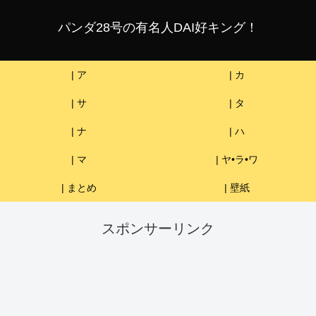
パンダ28号の有名人DAI好キング！
| ア
| カ
| サ
| タ
| ナ
| ハ
| マ
| ヤ•ラ•ワ
| まとめ
| 壁紙
スポンサーリンク