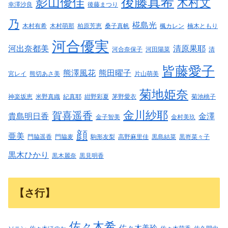
後藤真希
影山優佳
木村文
幸澤沙良
後藤まつり
乃
椛島光
木村有希
木村萌那
柏原芳恵
桑子真帆
楓カレン
楠木ともり
河合優実
河出奈都美
清原果耶
河合奈保子
河田陽菜
清
皆藤愛子
熊澤風花
熊田曜子
宮レイ
熊切あさ美
片山萌美
菊地姫奈
神楽坂恵
米野真織
紀真耶
紺野彩夏
茅野愛衣
菊池桃子
金川紗耶
賀喜遥香
貴島明日香
金澤
金子智美
金村美玖
顔
亜美
門脇遥香
門脇麦
駒形友梨
高野麻里佳
黒島結菜
黒嵜菜々子
黒木ひかり
黒木麗奈
黒見明香
【さ行】
佐々木希