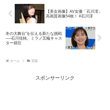
【美女画像】AV女優「石川澪」
高画質画像54枚！ #石川澪
冬の大舞台”を伝える新たな挑戦
──石川佳純、ミラノ五輪キャス
ター就任
ホーム
芸能
スポンサーリンク