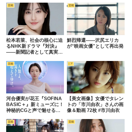
像18枚
芸能
芸能
松本若菜、社会の核心に迫
鮮烈帰還――沢尻エリカ
るNHK新ドラマ『対決』
が“映画女優”として再出発
――新聞記者として真実を
追う
芸能
| ア
河合優実が花王『SOFINA
【美女画像】女優でタレン
BASIC＋』新ミューズに！
トの「市川由衣」さんの画
神秘的CGと声で魅せる洗
像＆動画 72枚 #市川由衣
練された世界観
芸能
芸能