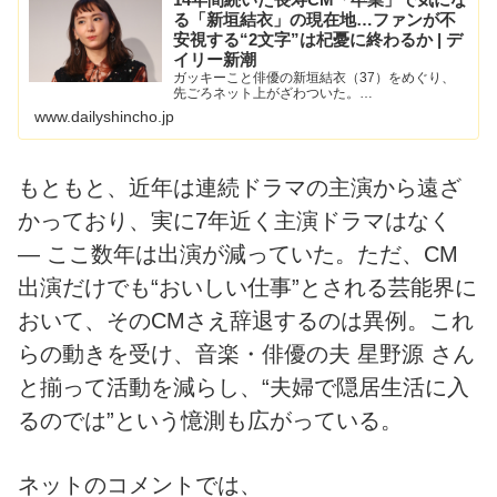
る「新垣結衣」の現在地…ファンが不
安視する“2文字”は杞憂に終わるか | デ
イリー新潮
ガッキーこと俳優の新垣結衣（37）をめぐり、
先ごろネット上がざわついた。…
www.dailyshincho.jp
もともと、近年は連続ドラマの主演から遠ざ
かっており、実に7年近く主演ドラマはなく
— ここ数年は出演が減っていた。ただ、CM
出演だけでも“おいしい仕事”とされる芸能界に
おいて、そのCMさえ辞退するのは異例。これ
らの動きを受け、音楽・俳優の夫 星野源 さん
と揃って活動を減らし、“夫婦で隠居生活に入
るのでは”という憶測も広がっている。
ネットのコメントでは、