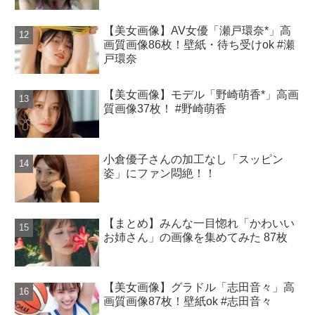
【美女画像】AV女優「瀬戸環奈*」高
画質画像86枚！壁紙・待ち受けok #瀬
戸環奈
【美女画像】モデル「野崎萌香*」高画
質画像37枚！ #野崎萌香
小倉優子さんの加工なし「スッピン
姿」にファン悶絶！！
【まとめ】みんな一目惚れ「かわいい
お姉さん」の画像を集めてみた 87枚
【美女画像】グラドル「志田音々」高
画質画像87枚！壁紙ok #志田音々