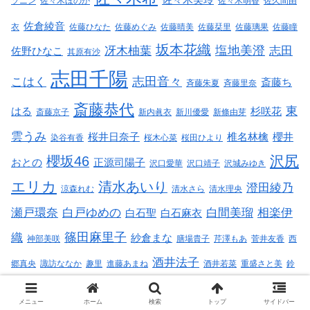
佐々木美玲
ソニン
佐々木ほのか
佐々木萌香
佐久間由
佐倉綾音
衣
佐藤ひなた
佐藤めぐみ
佐藤晴美
佐藤栞里
佐藤璃果
佐藤瞳
坂本花織
塩地美澄
冴木柚葉
志田
佐野ひなこ
其原有沙
志田千陽
志田音々
こはく
斎藤ち
斉藤朱夏
斉藤里奈
斎藤恭代
東
はる
杉咲花
斎藤京子
新内眞衣
新川優愛
新條由芽
雲うみ
桜井日奈子
椎名林檎
櫻井
染谷有香
桜木心菜
桜田ひより
沢尻
櫻坂46
おとの
正源司陽子
沢口愛華
沢口靖子
沢城みゆき
エリカ
清水あいり
澄田綾乃
涼森れむ
清水さら
清水理央
瀬戸環奈
白戸ゆめの
白間美瑠
相楽伊
白石聖
白石麻衣
篠田麻里子
織
紗倉まな
神部美咲
膳場貴子
芹澤もあ
菅井友香
西
酒井法子
郷真央
諏訪ななか
趣里
進藤あまね
酒井若菜
重盛さと美
鈴
鈴木優香
鈴木奈穂子
鈴木愛
木ゆうか
鈴木京香
鈴木保奈美
鈴木咲
メニュー
ホーム
検索
トップ
サイドバー