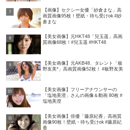
【画像】セクシー女優「紗倉まな」高
画質画像95枚！壁紙・待ち受けok #紗
倉まな
【美女画像】元HKT48「兒玉遥」高画
質画像68枚！#兒玉遥 #HKT48
【美女画像】元AKB48、タレント「板
野友美*」高画質画像52枚！ #板野友美
【美女画像】フリーアナウンサーの
「塩地美澄」さんの画像＆動画 80枚 #
塩地美澄
【美女画像】俳優「藤原紀香」高画質
画像90枚！壁紙・待ち受けok #藤原紀
香