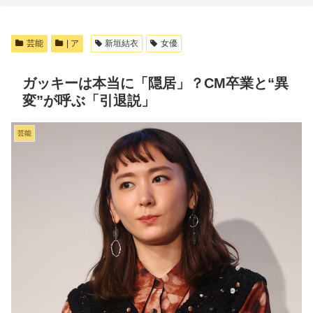
芸能
| ア
新垣結衣
女優
ガッキーは本当に「隠居」？CM卒業と“異
変”が呼ぶ「引退説」
芸能