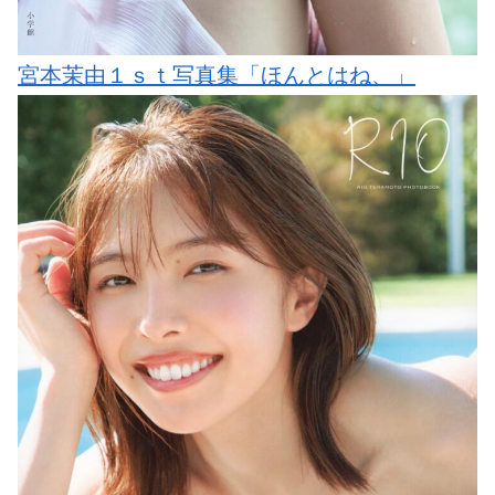
宮本茉由１ｓｔ写真集「ほんとはね、」