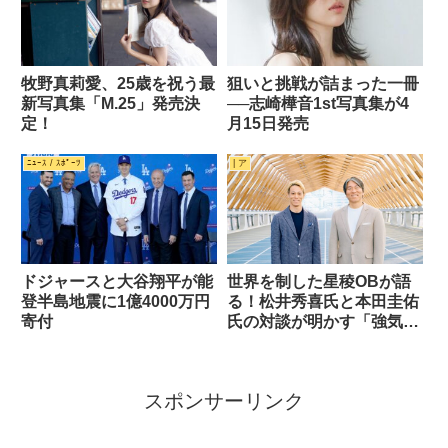
牧野真莉愛、25歳を祝う最
狙いと挑戦が詰まった一冊
新写真集「M.25」発売決
──志崎樺音1st写真集が4
定！
月15日発売
ﾆｭｰｽ / ｽﾎﾟｰﾂ
| ア
ドジャースと大谷翔平が能
世界を制した星稜OBが語
登半島地震に1億4000万円
る！松井秀喜氏と本田圭佑
寄付
氏の対談が明かす「強気な
マインド」の重要性
スポンサーリンク