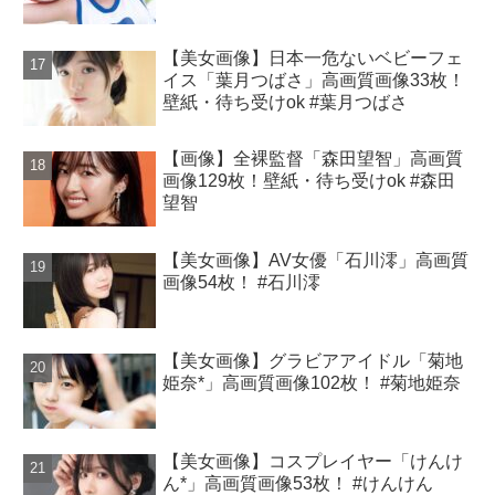
【美女画像】日本一危ないベビーフェ
イス「葉月つばさ」高画質画像33枚！
壁紙・待ち受けok #葉月つばさ
【画像】全裸監督「森田望智」高画質
画像129枚！壁紙・待ち受けok #森田
望智
【美女画像】AV女優「石川澪」高画質
画像54枚！ #石川澪
【美女画像】グラビアアイドル「菊地
姫奈*」高画質画像102枚！ #菊地姫奈
【美女画像】コスプレイヤー「けんけ
ん*」高画質画像53枚！ #けんけん