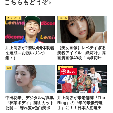
こちらもどうぞ♪
ﾆｭｰｽ / ｽﾎﾟｰﾂ
| まとめ
井上尚弥が2階級4団体制覇
【美女画像】レベチすぎる
を達成 – お祝いリンク
美貌アイドル「織莉叶」高
集：）
画質画像40枚！ #織莉叶
芸能
ﾆｭｰｽ / ｽﾎﾟｰﾂ
Save
中田花奈、デジタル写真集
井上尚弥が米老舗誌『The
『神業ボディ』誌面カット
Ring』の『年間最優秀選
公開 – “濡れ髪×色白美ボデ
手』に！！日本人初選出の
ィ”で魅せる！＋ステキ画
快挙！