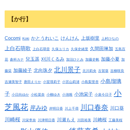
【か行】
Cocomi
かとうれいこ
けんけん
上坂樹里
Koki
上村ひなの
上白石萌歌
久間田琳加
上白石萌音
久保ユリカ
久保史緒里
五島百
兒玉遥
刈川くるみ
加藤小夏
花
倉科カナ
加治ひとみ
加藤史帆
加
北川景子
加藤綾子
北向珠夕
藤栞
北川莉央
古賀葵
吉柳咲良
小島瑠璃
吉瀬美智子
唐田えりか
小室瑛莉子
小宮山莉渚
小島梨里杏
小
子
小池栄子
小日向ゆか
小松菜奈
小柳ゆき
小池唯
小泉今日子
芝風花
川口春奈
岸みゆ
川口葵
岸明日香
川上千尋
川崎桜
川瀬もえ
川﨑桜
川栄李奈
川津明日香
川田裕美
工藤美桜