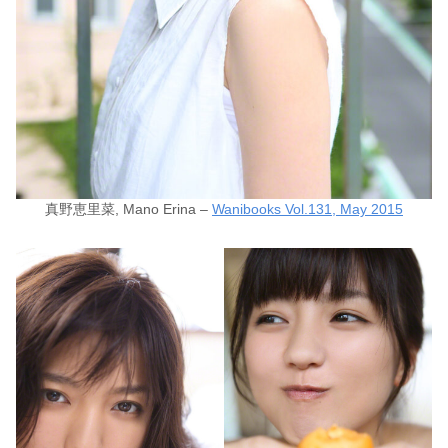
真野恵里菜, Mano Erina –
Wanibooks Vol.131, May 2015