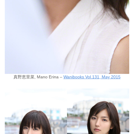
真野恵里菜, Mano Erina –
Wanibooks Vol.131, May 2015