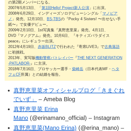
の第2期メンバーになる。
2007年5月13日、「
第1回Hello! Project新人公演
」に出演。
2008年6月29日、インディーズソロデビューシングル「
マノピア
ノ
」発売。12月10日、
BS-TBS
の『Pocky 4 Sisters! 〜出せない手
紙〜』で女優デビュー。
2009年2月10日、1st写真集『真野恵里菜』発売。4月1日、
DVD『マノグアム』発売。10月6日、『キティズパラダイス
peace』にレギュラー出演。
2012年4月19日、
赤坂BLITZ
で行われた『寄席LIVE3』で
古典落語
に初挑戦。
2013年、実写版
機動警察パトレイバー
『
THE NEXT GENERATION
-PATLABOR-
』に主演。
2018年7月16日、プロサッカー選手・
柴崎岳
（日本代表MF・
ヘタ
フェCF
所属）との結婚を報告。
真野恵里菜オフィシャルブログ「きまぐれ
でいず」
– Ameba Blog
真野恵里菜 Erina
Mano
(@erinamano_official) – Instagram
真野恵里菜(Mano Erina)
(@erina_mano) –