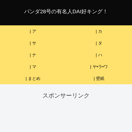
パンダ28号の有名人DAI好キング！
| ア
| カ
| サ
| タ
| ナ
| ハ
| マ
| ヤ•ラ•ワ
| まとめ
| 壁紙
スポンサーリンク