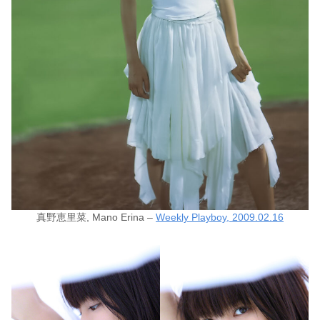
真野恵里菜, Mano Erina –
Weekly Playboy, 2009.02.16