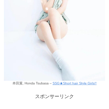
本田翼, Honda Tsubasa –
SSG★Short hair Style Girls!!
スポンサーリンク