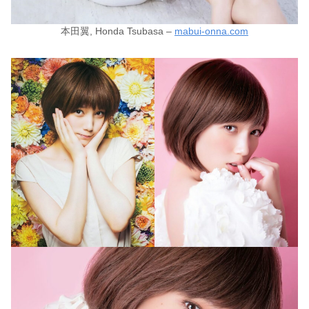
本田翼, Honda Tsubasa –
mabui-onna.com