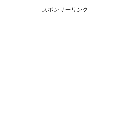
スポンサーリンク