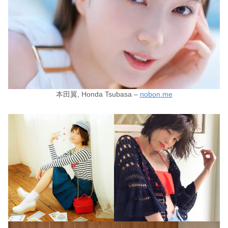
本田翼, Honda Tsubasa –
nobon.me