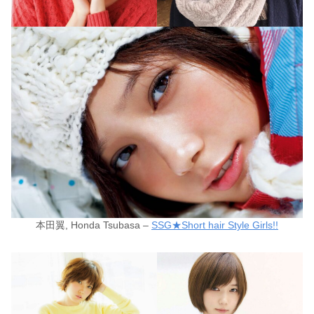
本田翼, Honda Tsubasa –
SSG★Short hair Style Girls!!