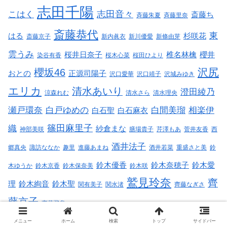
志田千陽
志田音々
こはく
斎藤ち
斉藤朱夏
斉藤里奈
斎藤恭代
東
はる
杉咲花
斎藤京子
新内眞衣
新川優愛
新條由芽
雲うみ
桜井日奈子
椎名林檎
櫻井
染谷有香
桜木心菜
桜田ひより
沢尻
櫻坂46
おとの
正源司陽子
沢口愛華
沢口靖子
沢城みゆき
エリカ
清水あいり
澄田綾乃
涼森れむ
清水さら
清水理央
瀬戸環奈
白戸ゆめの
白間美瑠
相楽伊
白石聖
白石麻衣
篠田麻里子
織
紗倉まな
神部美咲
膳場貴子
芹澤もあ
菅井友香
西
酒井法子
郷真央
諏訪ななか
趣里
進藤あまね
酒井若菜
重盛さと美
鈴
鈴木優香
鈴木奈穂子
鈴木愛
木ゆうか
鈴木京香
鈴木保奈美
鈴木咲
鷲見玲奈
齊
理
鈴木絢音
鈴木聖
関有美子
関水渚
齊藤なぎさ
藤京子
齋藤飛鳥
メニュー
ホーム
検索
トップ
サイドバー