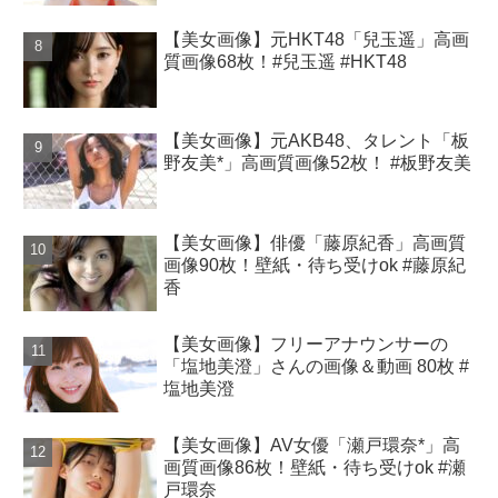
【美女画像】元HKT48「兒玉遥」高画
質画像68枚！#兒玉遥 #HKT48
【美女画像】元AKB48、タレント「板
野友美*」高画質画像52枚！ #板野友美
【美女画像】俳優「藤原紀香」高画質
画像90枚！壁紙・待ち受けok #藤原紀
香
【美女画像】フリーアナウンサーの
「塩地美澄」さんの画像＆動画 80枚 #
塩地美澄
【美女画像】AV女優「瀬戸環奈*」高
画質画像86枚！壁紙・待ち受けok #瀬
戸環奈