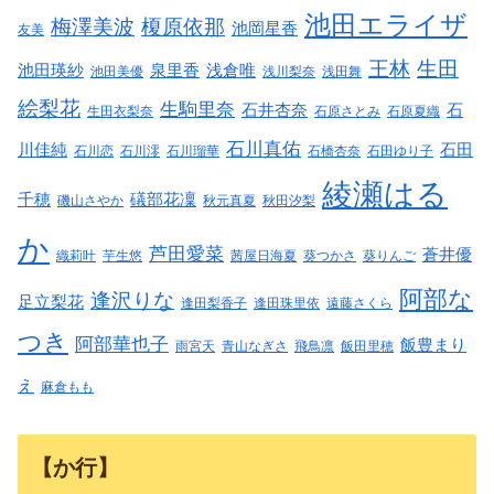
池田エライザ
梅澤美波
榎原依那
池岡星香
友美
王林
生田
池田瑛紗
泉里香
浅倉唯
池田美優
浅川梨奈
浅田舞
絵梨花
生駒里奈
石井杏奈
石
生田衣梨奈
石原さとみ
石原夏織
石川真佑
川佳純
石田
石川恋
石川澪
石川瑠華
石橋杏奈
石田ゆり子
綾瀬はる
千穂
礒部花凜
磯山さやか
秋元真夏
秋田汐梨
か
芦田愛菜
蒼井優
織莉叶
芋生悠
茜屋日海夏
葵つかさ
葵りんご
阿部な
逢沢りな
足立梨花
逢田梨香子
逢田珠里依
遠藤さくら
つき
阿部華也子
飯豊まり
雨宮天
青山なぎさ
飛鳥凛
飯田里穂
え
麻倉もも
【か行】