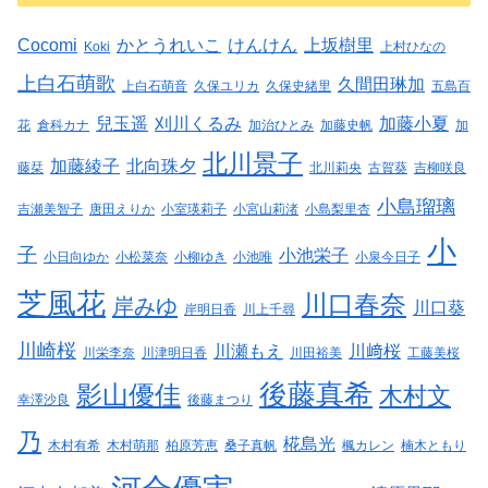
Cocomi
かとうれいこ
けんけん
上坂樹里
Koki
上村ひなの
上白石萌歌
久間田琳加
上白石萌音
久保ユリカ
久保史緒里
五島百
兒玉遥
刈川くるみ
加藤小夏
花
倉科カナ
加治ひとみ
加藤史帆
加
北川景子
加藤綾子
北向珠夕
藤栞
北川莉央
古賀葵
吉柳咲良
小島瑠璃
吉瀬美智子
唐田えりか
小室瑛莉子
小宮山莉渚
小島梨里杏
小
子
小池栄子
小日向ゆか
小松菜奈
小柳ゆき
小池唯
小泉今日子
芝風花
川口春奈
岸みゆ
川口葵
岸明日香
川上千尋
川崎桜
川瀬もえ
川﨑桜
川栄李奈
川津明日香
川田裕美
工藤美桜
後藤真希
影山優佳
木村文
幸澤沙良
後藤まつり
乃
椛島光
木村有希
木村萌那
柏原芳恵
桑子真帆
楓カレン
楠木ともり