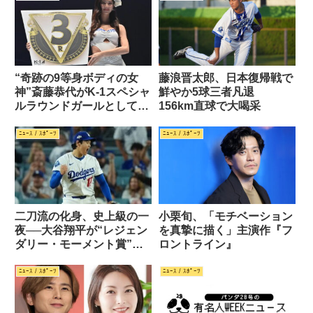
“奇跡の9等身ボディの女
藤浪晋太郎、日本復帰戦で
神”斎藤恭代がK-1スペシャ
鮮やか5球三者凡退
ルラウンドガールとして降
156km直球で大喝采
臨！
ﾆｭｰｽ / ｽﾎﾟｰﾂ
ﾆｭｰｽ / ｽﾎﾟｰﾂ
二刀流の化身、史上級の一
小栗旬、「モチベーション
夜──大谷翔平が“レジェン
を真摯に描く」主演作『フ
ダリー・モーメント賞”受
ロントライン』
賞
ﾆｭｰｽ / ｽﾎﾟｰﾂ
ﾆｭｰｽ / ｽﾎﾟｰﾂ