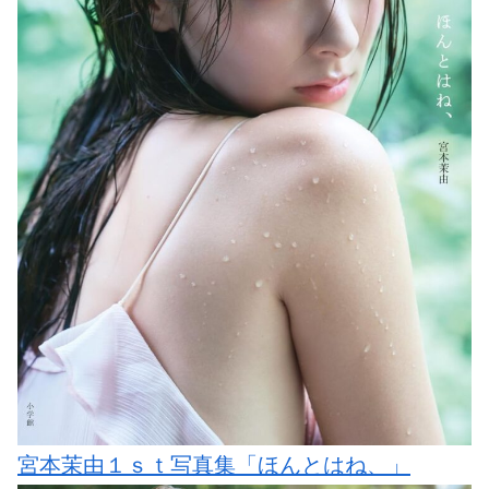
宮本茉由１ｓｔ写真集「ほんとはね、」