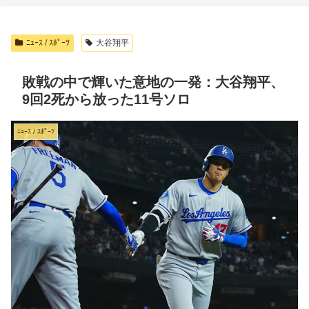
ﾆｭｰｽ / ｽﾎﾟｰﾂ
大谷翔平
敗戦の中で輝いた意地の一発：大谷翔平、
9回2死から放った11号ソロ
ﾆｭｰｽ / ｽﾎﾟｰﾂ