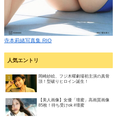
寺本莉緒写真集 RIO
人気エントリ
岡崎紗絵、フジ木曜劇場初主演の真骨
頂！型破りヒロイン誕生！
【美人画像】女優「壇蜜」高画質画像
85枚！待ち受けok #壇蜜