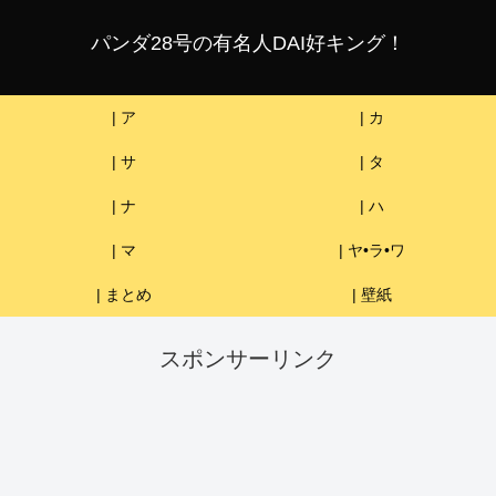
パンダ28号の有名人DAI好キング！
| ア
| カ
| サ
| タ
| ナ
| ハ
| マ
| ヤ•ラ•ワ
| まとめ
| 壁紙
スポンサーリンク