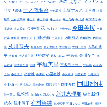
えなこ
あの
インリン
エ
ALLY
ano
Uru
あいみょん
あかせあかり
一ノ瀬瑠菜
上坂すみれ
リマリ姉妹
上戸彩
一色香澄
上田
麗奈
五百城茉央
井上和
井上和香
井上清華
井上真央
井川遥
井本彩花
井
今田美桜
今井春花
澤詩織
井頭愛海
今村美月
今森茉耶
伊原
伊藤沙莉
内田有紀
六花
伊原葵
伊織もえ
伊藤美来
内田理央
内田真
及川奈央
大島由香
礼
和泉芳怜
大久保桜子
大原優乃
大和田南那
央川かこ
里
大野愛実
大政絢
大谷映美里
天木じゅん
天羽希純
奥山
宇垣美里
宇多田ヒカル
かずさ
宇佐美なお
宇咲
安藤笑
小倉ゆ
小倉唯
小栗有以
うか
小倉優子
小川彩
小沢真珠
小貫莉奈
小野六花
岡田紗佳
小野真弓
岡崎紗絵
岡本多緒
尾碕真花
岡副麻希
新井恵理那
嵐莉菜
新垣
新唯
岩本蓮加
市川由衣
新ありな
有村架純
結衣
新木優子
有村藍里
朝日ななみ
朝比奈彩
板野