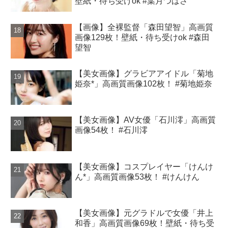
壁紙・待ち受けok #葉月つばさ
【画像】全裸監督「森田望智」高画質
画像129枚！壁紙・待ち受けok #森田
望智
【美女画像】グラビアアイドル「菊地
姫奈*」高画質画像102枚！ #菊地姫奈
【美女画像】AV女優「石川澪」高画質
画像54枚！ #石川澪
【美女画像】コスプレイヤー「けんけ
ん*」高画質画像53枚！ #けんけん
【美女画像】元グラドルで女優「井上
和香」高画質画像69枚！壁紙・待ち受