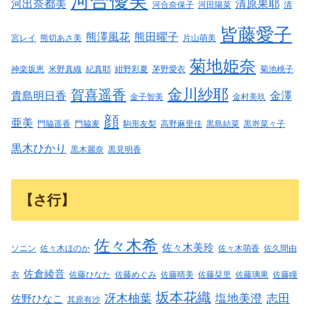
河合優実
河出奈都美
清原果耶
河合奈保子
河田陽菜
清
皆藤愛子
熊澤風花
熊田曜子
宮レイ
熊切あさ美
片山萌美
菊地姫奈
神楽坂恵
米野真織
紀真耶
紺野彩夏
茅野愛衣
菊池桃子
金川紗耶
賀喜遥香
貴島明日香
金澤
金子智美
金村美玖
顔
亜美
門脇遥香
門脇麦
駒形友梨
高野麻里佳
黒島結菜
黒嵜菜々子
黒木ひかり
黒木麗奈
黒見明香
【さ行】
佐々木希
佐々木美玲
ソニン
佐々木ほのか
佐々木萌香
佐久間由
佐倉綾音
衣
佐藤ひなた
佐藤めぐみ
佐藤晴美
佐藤栞里
佐藤璃果
佐藤瞳
坂本花織
冴木柚葉
塩地美澄
志田
佐野ひなこ
其原有沙