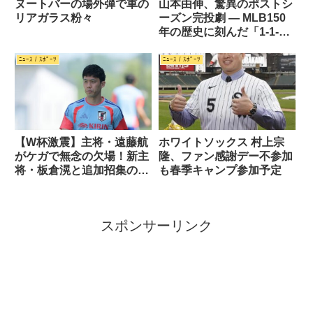
ヌートバーの場外弾で車の
山本由伸、驚異のポストシ
リアガラス粉々
ーズン完投劇 — MLB150
年の歴史に刻んだ「1-1-3-
7」
ﾆｭｰｽ / ｽﾎﾟｰﾂ
ﾆｭｰｽ / ｽﾎﾟｰﾂ
【W杯激震】主将・遠藤航
ホワイトソックス 村上宗
がケガで無念の欠場！新主
隆、ファン感謝デー不参加
将・板倉滉と追加招集の町
も春季キャンプ参加予定
野修斗で挑むオランダ戦
スポンサーリンク