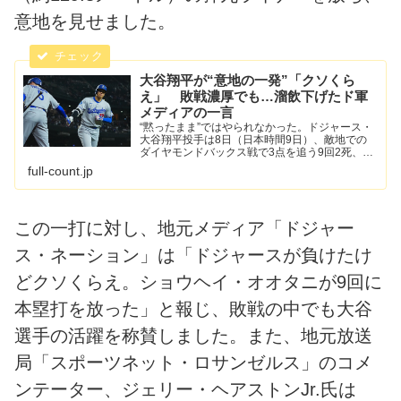
意地を見せました。
大谷翔平が“意地の一発”「クソくら
え」 敗戦濃厚でも…溜飲下げたド軍
メディアの一言
“黙ったまま”ではやられなかった。ドジャース・
大谷翔平投手は8日（日本時間9日）、敵地での
ダイヤモンドバックス戦で3点を追う9回2死、2
ストライクと追い込まれた状況から11号ソロを
full-count.jp
放った。試合には敗れ空砲にはなったが、ドジャ
ースのメディアは...
この一打に対し、地元メディア「ドジャー
ス・ネーション」は「ドジャースが負けたけ
どクソくらえ。ショウヘイ・オオタニが9回に
本塁打を放った」と報じ、敗戦の中でも大谷
選手の活躍を称賛しました。また、地元放送
局「スポーツネット・ロサンゼルス」のコメ
ンテーター、ジェリー・ヘアストンJr.氏は