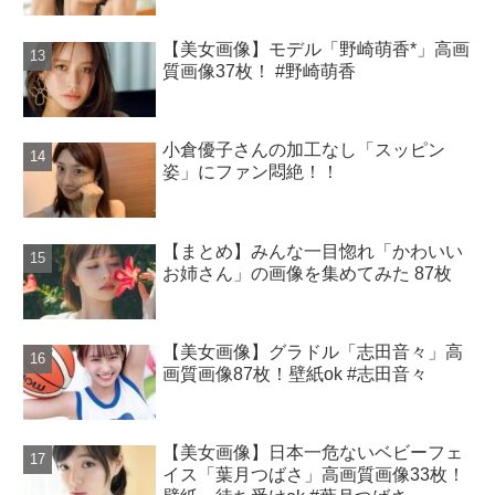
【美女画像】モデル「野崎萌香*」高画
質画像37枚！ #野崎萌香
小倉優子さんの加工なし「スッピン
姿」にファン悶絶！！
【まとめ】みんな一目惚れ「かわいい
お姉さん」の画像を集めてみた 87枚
【美女画像】グラドル「志田音々」高
画質画像87枚！壁紙ok #志田音々
【美女画像】日本一危ないベビーフェ
イス「葉月つばさ」高画質画像33枚！