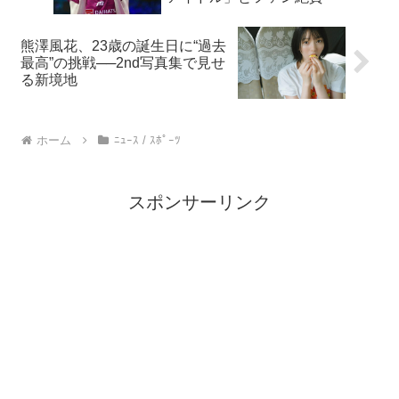
熊澤風花、23歳の誕生日に“過去
最高”の挑戦──2nd写真集で見せ
る新境地
ホーム
ﾆｭｰｽ / ｽﾎﾟｰﾂ
スポンサーリンク