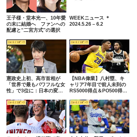
王子様・堂本光一、10年愛
WEEKニュース ＊
の末に結婚へ ファンへの
2024.5.26 – 6.2
配慮と“二宮方式”の選択
ﾆｭｰｽ / ｽﾎﾟｰﾂ
ﾆｭｰｽ / ｽﾎﾟｰﾂ
憲政史上初、高市首相が
【NBA偉業】八村塁、キ
「世界で最もパワフルな女
ャリア7年目で前人未到の
性」で3位に：日本の変革
RS5000得点＆PO500得点
に世界が注目
を達成！アジアバスケ界の
歴史を塗り替える
ﾆｭｰｽ / ｽﾎﾟｰﾂ
ﾆｭｰｽ / ｽﾎﾟｰﾂ