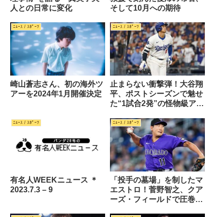
人との日常に変化
そして10月への期待
ﾆｭｰｽ / ｽﾎﾟｰﾂ
ﾆｭｰｽ / ｽﾎﾟｰﾂ
崎山蒼志さん、初の海外ツ
止まらない衝撃弾！大谷翔
アーを2024年1月開催決定
平、ポストシーズンで魅せ
た“1試合2発”の怪物級アー
チ
ﾆｭｰｽ / ｽﾎﾟｰﾂ
ﾆｭｰｽ / ｽﾎﾟｰﾂ
有名人WEEKニュース ＊
「投手の墓場」を制したマ
2023.7.3 – 9
エストロ！菅野智之、クア
ーズ・フィールドで圧巻の
今季初勝利