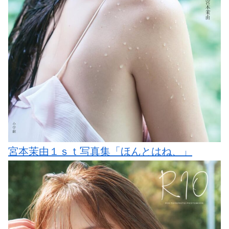
宮本茉由１ｓｔ写真集「ほんとはね、」