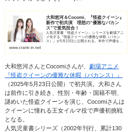
大和悠河＆Cocomi、『怪盗クイーン』
新作で初共演 理想の“優雅なバカン
ス”で意気投合！
人気児童書「怪盗クイーン」シリーズを劇場アニ
メ化する『怪盗クイーンの優雅な休暇（バカン
ス）』が5月23日に公開される。本作で声優を務
める、元宝塚歌劇団宙組トップスターで卒業後は
www.crank-in.net
舞台、ミュージカル、オペラと多彩な作品で輝き
を放つ女優・大和悠河...
大和悠河さんとCocomiさんが、
劇場アニメ
『怪盗クイーンの優雅な休暇（バカンス）』
（2025年5月23日公開）で初共演。大和さん
は前作に引き続き、性別・年齢・国籍不明、
謎めいた怪盗クイーンを演じ、Cocomiさんは
クイーンに憧れる王女イルマ役で声優初挑戦
となる。
人気児童書シリーズ（2002年刊行、累計130