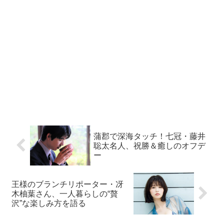
蒲郡で深海タッチ！七冠・藤井
聡太名人、祝勝＆癒しのオフデ
ー
王様のブランチリポーター・冴
木柚葉さん、一人暮らしの“贅
沢”な楽しみ方を語る