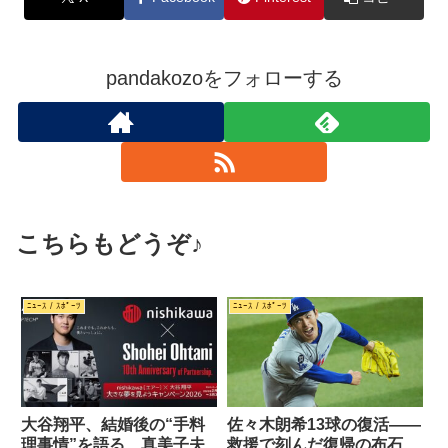
pandakozoをフォローする
こちらもどうぞ♪
ﾆｭｰｽ / ｽﾎﾟｰﾂ
ﾆｭｰｽ / ｽﾎﾟｰﾂ
大谷翔平、結婚後の“手料
佐々木朗希13球の復活――
理事情”を語る 真美子夫
救援で刻んだ復帰の布石、