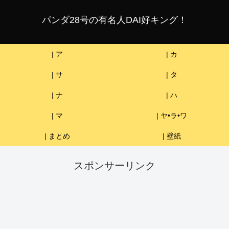
パンダ28号の有名人DAI好キング！
| ア
| カ
| サ
| タ
| ナ
| ハ
| マ
| ヤ•ラ•ワ
| まとめ
| 壁紙
スポンサーリンク