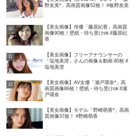
野友美*」高画質画像52枚！ #板野友美
【美女画像】俳優「藤原紀香」高画質
画像90枚！壁紙・待ち受けok #藤原紀
香
【美女画像】フリーアナウンサーの
「塩地美澄」さんの画像＆動画 80枚 #
塩地美澄
【美女画像】AV女優「瀬戸環奈*」高
画質画像86枚！壁紙・待ち受けok #瀬
戸環奈
【美女画像】モデル「野崎萌香*」高画
質画像37枚！ #野崎萌香