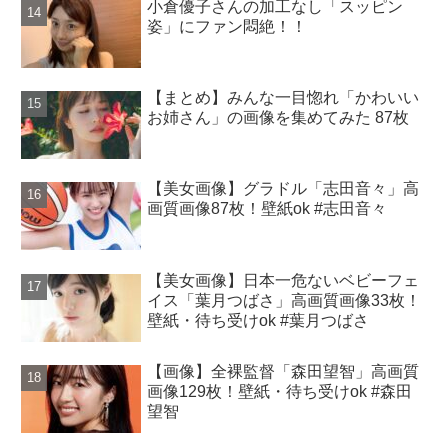
小倉優子さんの加工なし「スッピン
姿」にファン悶絶！！
【まとめ】みんな一目惚れ「かわいい
お姉さん」の画像を集めてみた 87枚
【美女画像】グラドル「志田音々」高
画質画像87枚！壁紙ok #志田音々
【美女画像】日本一危ないベビーフェ
イス「葉月つばさ」高画質画像33枚！
壁紙・待ち受けok #葉月つばさ
【画像】全裸監督「森田望智」高画質
画像129枚！壁紙・待ち受けok #森田
望智