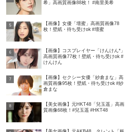
希」高画質画像88枚！ #南里美希
【画像】女優「壇蜜」高画質画像78
枚！壁紙・待ち受けok #壇蜜
【画像】コスプレイヤー「けんけん*」
高画質画像77枚！壁紙・待ち受けok #
けんけん
【画像】セクシー女優「紗倉まな」高
画質画像95枚！壁紙・待ち受けok #紗
倉まな
【美女画像】元HKT48「兒玉遥」高画
質画像68枚！#兒玉遥 #HKT48
【美女画像】元AKB48、タレント「板