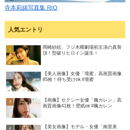
寺本莉緒写真集 RIO
人気エントリ
岡崎紗絵、フジ木曜劇場初主演の真骨
頂！型破りヒロイン誕生！
【美人画像】女優「壇蜜」高画質画像
85枚！待ち受けok #壇蜜
【画像】セクシー女優「楓カレン」高
画質画像41枚！壁紙ok #楓カレン
【美女画像】モデル・女優「南里美