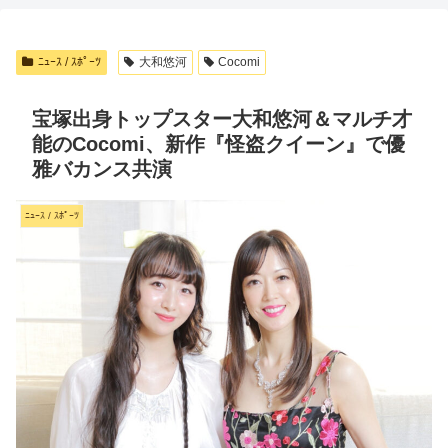
ﾆｭｰｽ / ｽﾎﾟｰﾂ
大和悠河
Cocomi
宝塚出身トップスター大和悠河＆マルチ才
能のCocomi、新作『怪盗クイーン』で優
雅バカンス共演
ﾆｭｰｽ / ｽﾎﾟｰﾂ