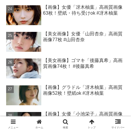
【画像】女優「冴木柚葉」高画質画像
63枚！壁紙・待ち受けok #冴木柚葉
【美女画像】女優「山田杏奈」高画質
画像77枚 #山田杏奈
【美女画像】ゴマキ「後藤真希」高画
質画像74枚！ #後藤真希
【画像】グラドル「冴木柚葉」高画質
画像52枚！壁紙ok #冴木柚葉
【画像】女優「小池栄子」高画質画像
28枚！壁紙・待ち受けok #小池栄子
メニュー
ホーム
検索
トップ
サイドバー