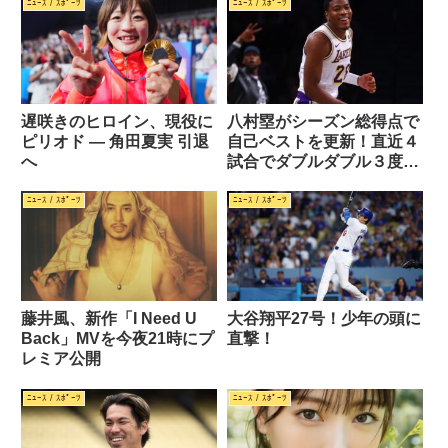
ﾆｭｰｽ / ｽﾎﾟｰﾂ
ﾆｭｰｽ / ｽﾎﾟｰﾂ
遅咲きのヒロイン、現役に
八村塁がシーズン総得点で
ピリオド — 角田夏実 引退
自己ベストを更新！直近４
へ
試合でダブルダブル３度達
成！！
ﾆｭｰｽ / ｽﾎﾟｰﾂ
ﾆｭｰｽ / ｽﾎﾟｰﾂ
藤井風、新作「I Need U
大谷翔平27号！少年の頭に
Back」MVを今夜21時にプ
直撃！
レミア公開
ﾆｭｰｽ / ｽﾎﾟｰﾂ
ﾆｭｰｽ / ｽﾎﾟｰﾂ