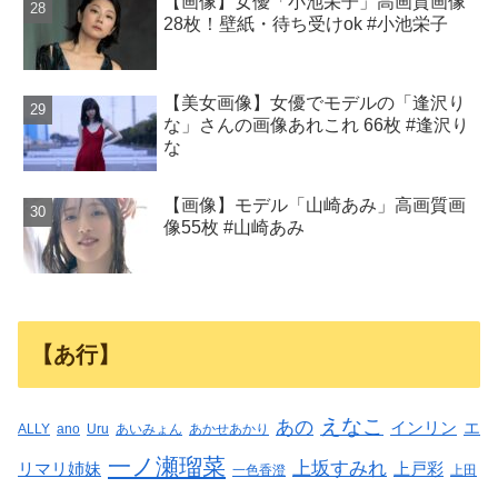
【画像】女優「小池栄子」高画質画像
28枚！壁紙・待ち受けok #小池栄子
【美女画像】女優でモデルの「逢沢り
な」さんの画像あれこれ 66枚 #逢沢り
な
【画像】モデル「山崎あみ」高画質画
像55枚 #山崎あみ
【あ行】
えなこ
あの
インリン
エ
ALLY
ano
Uru
あいみょん
あかせあかり
一ノ瀬瑠菜
上坂すみれ
リマリ姉妹
上戸彩
一色香澄
上田