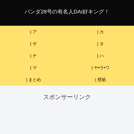
パンダ28号の有名人DAI好キング！
| ア
| カ
| サ
| タ
| ナ
| ハ
| マ
| ヤ•ラ•ワ
| まとめ
| 壁紙
スポンサーリンク