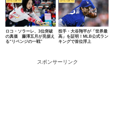
ﾆｭｰｽ / ｽﾎﾟｰﾂ
ﾆｭｰｽ / ｽﾎﾟｰﾂ
ロコ・ソラーレ、3位突破
投手・大谷翔平が「世界最
の真価 藤澤五月が見据え
高」を証明！MLB公式ラン
る“リベンジの一戦”
キングで首位浮上
スポンサーリンク