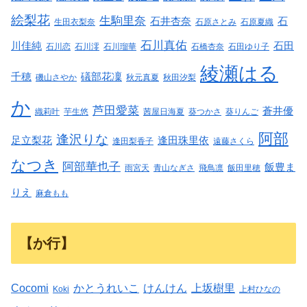
絵梨花
生駒里奈
石井杏奈
石
生田衣梨奈
石原さとみ
石原夏織
石川真佑
川佳純
石田
石川恋
石川澪
石川瑠華
石橋杏奈
石田ゆり子
綾瀬はる
千穂
礒部花凜
磯山さやか
秋元真夏
秋田汐梨
か
芦田愛菜
蒼井優
織莉叶
芋生悠
茜屋日海夏
葵つかさ
葵りんご
阿部
逢沢りな
足立梨花
逢田珠里依
逢田梨香子
遠藤さくら
なつき
阿部華也子
飯豊ま
雨宮天
青山なぎさ
飛鳥凛
飯田里穂
りえ
麻倉もも
【か行】
Cocomi
かとうれいこ
けんけん
上坂樹里
Koki
上村ひなの