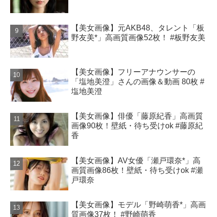
【美女画像】元AKB48、タレント「板
野友美*」高画質画像52枚！ #板野友美
【美女画像】フリーアナウンサーの
「塩地美澄」さんの画像＆動画 80枚 #
塩地美澄
【美女画像】俳優「藤原紀香」高画質
画像90枚！壁紙・待ち受けok #藤原紀
香
【美女画像】AV女優「瀬戸環奈*」高
画質画像86枚！壁紙・待ち受けok #瀬
戸環奈
【美女画像】モデル「野崎萌香*」高画
質画像37枚！ #野崎萌香