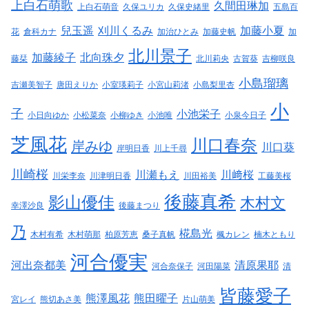
上白石萌歌
久間田琳加
上白石萌音
久保ユリカ
久保史緒里
五島百
兒玉遥
刈川くるみ
加藤小夏
花
倉科カナ
加治ひとみ
加藤史帆
加
北川景子
加藤綾子
北向珠夕
藤栞
北川莉央
古賀葵
吉柳咲良
小島瑠璃
吉瀬美智子
唐田えりか
小室瑛莉子
小宮山莉渚
小島梨里杏
小
子
小池栄子
小日向ゆか
小松菜奈
小柳ゆき
小池唯
小泉今日子
芝風花
川口春奈
岸みゆ
川口葵
岸明日香
川上千尋
川崎桜
川瀬もえ
川﨑桜
川栄李奈
川津明日香
川田裕美
工藤美桜
後藤真希
影山優佳
木村文
幸澤沙良
後藤まつり
乃
椛島光
木村有希
木村萌那
柏原芳恵
桑子真帆
楓カレン
楠木ともり
河合優実
河出奈都美
清原果耶
河合奈保子
河田陽菜
清
皆藤愛子
熊澤風花
熊田曜子
宮レイ
熊切あさ美
片山萌美