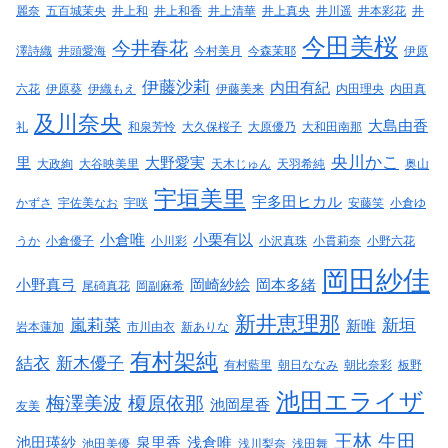
麗奈
五百城茉央
井上和
井上和香
井上清華
井上真央
井川遥
井本彩花
井
今田美桜
今井春花
澤詩織
井頭愛海
今村美月
今森茉耶
伊原
伊藤沙莉
内田有紀
六花
伊原葵
伊織もえ
伊藤美来
内田理央
内田真
及川奈央
大島由香
礼
和泉芳怜
大久保桜子
大原優乃
大和田南那
央川かこ
里
大野愛実
大政絢
大谷映美里
天木じゅん
天羽希純
奥山
宇垣美里
宇多田ヒカル
かずさ
宇佐美なお
宇咲
安藤笑
小倉ゆ
小倉唯
小栗有以
うか
小倉優子
小川彩
小沢真珠
小貫莉奈
小野六花
岡田紗佳
小野真弓
岡崎紗絵
岡本多緒
尾碕真花
岡副麻希
新井恵理那
嵐莉菜
新垣
新唯
岩本蓮加
市川由衣
新ありな
有村架純
結衣
新木優子
有村藍里
朝日ななみ
朝比奈彩
板野
池田エライザ
梅澤美波
榎原依那
池岡星香
友美
王林
生田
池田瑛紗
泉里香
浅倉唯
池田美優
浅川梨奈
浅田舞