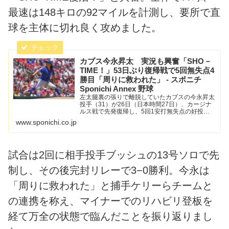
最速は148キロの92マイルを計測し、要所で直
球を主体に切れ良く攻めました。
カブス今永昇太 実況も興奮「SHO－
TIME！」53日ぶり復帰戦で5回無失点4
勝目「周りに救われた」 - スポニチ
Sponichi Annex 野球
左太腿裏の張りで離脱していたカブスの今永昇太
投手（31）が26日（日本時間27日）、カージナ
ルス戦で先発復帰し、5回1安打無失点の好投で
いきなり勝利投手とな…
www.sponichi.co.jp
試合は2回に相手投手ブッシュの13号ソロで先
制し、その後完封リレーで3−0勝利。今永は
「周りに救われた」と捕手ケリーらチームと
の連携を称え、マイナーでのリハビリ登板を
経て万全の状態で臨んだことを振り返りまし