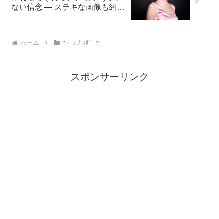
ない信念 — ステキな画像も紹
介：）
ホーム
ﾆｭｰｽ / ｽﾎﾟｰﾂ
スポンサーリンク