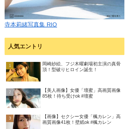
寺本莉緒写真集 RIO
人気エントリ
岡崎紗絵、フジ木曜劇場初主演の真骨
頂！型破りヒロイン誕生！
【美人画像】女優「壇蜜」高画質画像
85枚！待ち受けok #壇蜜
【画像】セクシー女優「楓カレン」高
画質画像41枚！壁紙ok #楓カレン