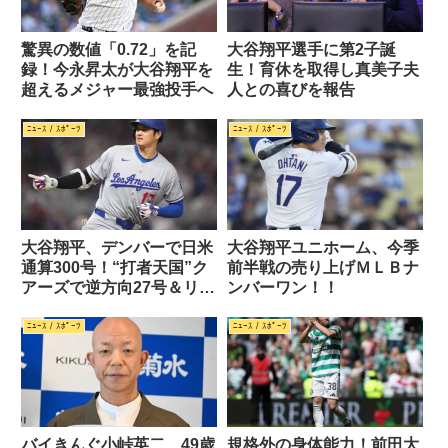
驚異の数値「0.72」を記
大谷翔平選手に第2子誕
録！今永昇太が大谷翔平を
生！育休を取得し真美子夫
超えるメジャー最強投手へ
人との喜びを報告
ﾆｭｰｽ / ｽﾎﾟｰﾂ
ﾆｭｰｽ / ｽﾎﾟｰﾂ
大谷翔平、デンバーで日米
大谷翔平ユニホーム、今季
通算300号！“打者天国”ク
前半戦の売り上げＭＬＢナ
アーズで逆方向27号＆リー
ンバーワン！！
グ最多27本
ﾆｭｰｽ / ｽﾎﾟｰﾂ
ﾆｭｰｽ / ｽﾎﾟｰﾂ
バイきんぐ小峠英二、49歳
規格外の身体能力！前田大