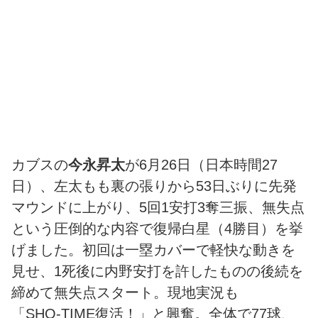
カブスの
今永昇太
が6月26日（日本時間27
日）、左太もも裏の張りから53日ぶりに先発
マウンドに上がり、5回1安打3奪三振、無失点
という圧倒的な内容で復帰白星（4勝目）を挙
げました。初回は一塁カバーで軽快な動きを
見せ、1死後に内野安打を許したものの後続を
締めて無失点スタート。現地実況も
「SHO‑TIME復活！」と興奮。全体で77球、