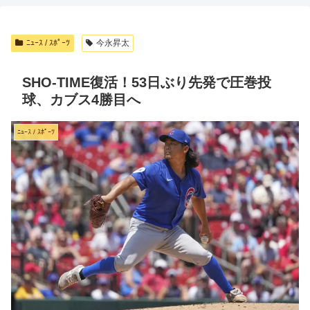
ﾆｭｰｽ / ｽﾎﾟｰﾂ
今永昇太
SHO‑TIME復活！53日ぶり先発で圧巻投
球、カブス4勝目へ
ﾆｭｰｽ / ｽﾎﾟｰﾂ