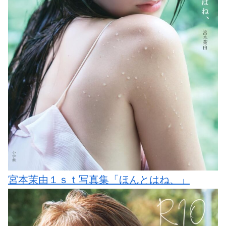
宮本茉由１ｓｔ写真集「ほんとはね、」