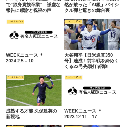
で“独身貴族卒業” 謙虚な
然が放った「AI級」バイシ
報告に感謝と祝福の声
クル弾と驚きの舞台裏
ﾆｭｰｽ / ｽﾎﾟｰﾂ
ﾆｭｰｽ / ｽﾎﾟｰﾂ
WEEKニュース ＊
大谷翔平【日米通算350
2024.2.5 – 10
号】達成！前半戦を締めく
くる22号先頭打者弾!!
ﾆｭｰｽ / ｽﾎﾟｰﾂ
ﾆｭｰｽ / ｽﾎﾟｰﾂ
成熟する才能 久保建英の
WEEKニュース ＊
新境地
2023.12.11 – 17