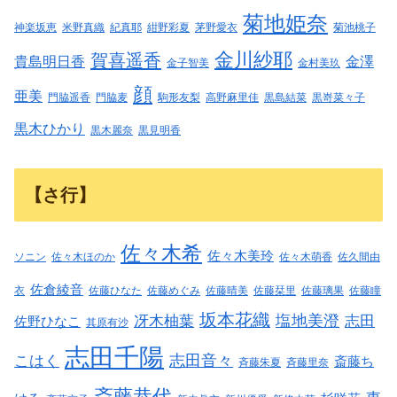
菊地姫奈
神楽坂恵
米野真織
紀真耶
紺野彩夏
茅野愛衣
菊池桃子
金川紗耶
賀喜遥香
貴島明日香
金澤
金子智美
金村美玖
顔
亜美
門脇遥香
門脇麦
駒形友梨
高野麻里佳
黒島結菜
黒嵜菜々子
黒木ひかり
黒木麗奈
黒見明香
【さ行】
佐々木希
佐々木美玲
ソニン
佐々木ほのか
佐々木萌香
佐久間由
佐倉綾音
衣
佐藤ひなた
佐藤めぐみ
佐藤晴美
佐藤栞里
佐藤璃果
佐藤瞳
坂本花織
塩地美澄
冴木柚葉
志田
佐野ひなこ
其原有沙
志田千陽
志田音々
こはく
斎藤ち
斉藤朱夏
斉藤里奈
斎藤恭代