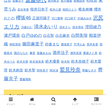
東
はる
杉咲花
斎藤京子
新内眞衣
新川優愛
新條由芽
雲うみ
桜井日奈子
椎名林檎
櫻井
染谷有香
桜木心菜
桜田ひより
沢尻
櫻坂46
おとの
正源司陽子
沢口愛華
沢口靖子
沢城みゆき
エリカ
清水あいり
澄田綾乃
涼森れむ
清水さら
清水理央
瀬戸環奈
白戸ゆめの
白間美瑠
相楽伊
白石聖
白石麻衣
篠田麻里子
織
紗倉まな
神部美咲
膳場貴子
芹澤もあ
菅井友香
西
酒井法子
郷真央
諏訪ななか
趣里
進藤あまね
酒井若菜
重盛さと美
鈴
鈴木優香
鈴木奈穂子
鈴木愛
木ゆうか
鈴木京香
鈴木保奈美
鈴木咲
鷲見玲奈
齊
理
鈴木絢音
鈴木聖
関有美子
関水渚
齊藤なぎさ
藤京子
齋藤飛鳥
【た行】
メニュー
ホーム
検索
トップ
サイドバー