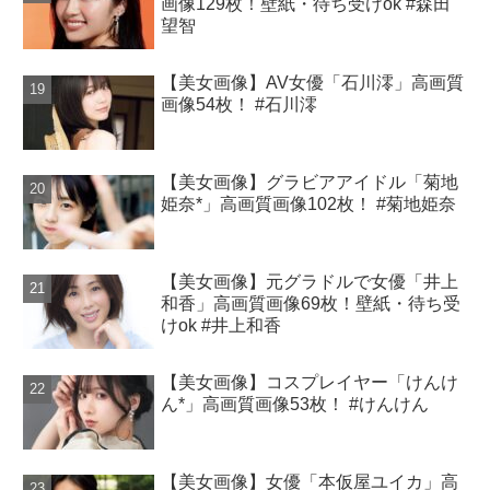
画像129枚！壁紙・待ち受けok #森田
望智
【美女画像】AV女優「石川澪」高画質
画像54枚！ #石川澪
【美女画像】グラビアアイドル「菊地
姫奈*」高画質画像102枚！ #菊地姫奈
【美女画像】元グラドルで女優「井上
和香」高画質画像69枚！壁紙・待ち受
けok #井上和香
【美女画像】コスプレイヤー「けんけ
ん*」高画質画像53枚！ #けんけん
【美女画像】女優「本仮屋ユイカ」高