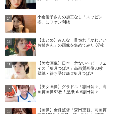
小倉優子さんの加工なし「スッピン
姿」にファン悶絶！！
【まとめ】みんな一目惚れ「かわいい
お姉さん」の画像を集めてみた 87枚
【美女画像】日本一危ないベビーフェ
イス「葉月つばさ」高画質画像33枚！
壁紙・待ち受けok #葉月つばさ
【美女画像】グラドル「志田音々」高
画質画像87枚！壁紙ok #志田音々
【画像】全裸監督「森田望智」高画質