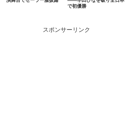
演舞台でセーラー服披露
――早田ひなを破り全日本
で初優勝
スポンサーリンク