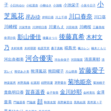
小
子
小池栄子
小日向ゆか
小松菜奈
小柳ゆき
小池唯
小泉今日子
芝風花
川口春奈
岸みゆ
川口葵
岸明日香
川上千尋
川崎桜
川瀬もえ
川﨑桜
川栄李奈
川津明日香
川田裕美
工藤美桜
後藤真希
影山優佳
木村文
幸澤沙良
後藤まつり
乃
椛島光
木村有希
木村萌那
柏原芳恵
桑子真帆
楓カレン
楠木ともり
河合優実
河出奈都美
清原果耶
河合奈保子
河田陽菜
清
皆藤愛子
熊澤風花
熊田曜子
宮レイ
熊切あさ美
片山萌美
菊地姫奈
神楽坂恵
米野真織
紀真耶
紺野彩夏
茅野愛衣
菊池桃子
金川紗耶
賀喜遥香
貴島明日香
金澤
金子智美
金村美玖
顔
亜美
門脇遥香
門脇麦
駒形友梨
高野麻里佳
黒島結菜
黒嵜菜々子