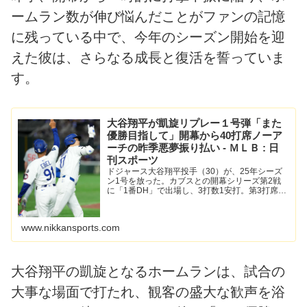
ームラン数が伸び悩んだことがファンの記憶
に残っている中で、今年のシーズン開始を迎
えた彼は、さらなる成長と復活を誓っていま
す。
大谷翔平が凱旋リプレー１号弾「また
優勝目指して」開幕から40打席ノーア
ーチの昨季悪夢振り払い - ＭＬＢ : 日
刊スポーツ
ドジャース大谷翔平投手（30）が、25年シーズ
ン1号を放った。カブスとの開幕シリーズ第2戦
に「1番DH」で出場し、3打数1安打。第3打席で
右中間へのソロ本塁打… - 日刊スポーツ新聞社の
ニュースサイト、ニッカンスポーツ・コム
（nikkans...
www.nikkansports.com
大谷翔平の凱旋となるホームランは、試合の
大事な場面で打たれ、観客の盛大な歓声を浴