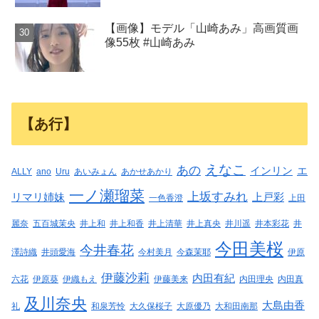
【画像】モデル「山崎あみ」高画質画
像55枚 #山崎あみ
【あ行】
えなこ
あの
インリン
エ
ALLY
ano
Uru
あいみょん
あかせあかり
一ノ瀬瑠菜
上坂すみれ
リマリ姉妹
上戸彩
一色香澄
上田
麗奈
五百城茉央
井上和
井上和香
井上清華
井上真央
井川遥
井本彩花
井
今田美桜
今井春花
澤詩織
井頭愛海
今村美月
今森茉耶
伊原
伊藤沙莉
内田有紀
六花
伊原葵
伊織もえ
伊藤美来
内田理央
内田真
及川奈央
大島由香
礼
和泉芳怜
大久保桜子
大原優乃
大和田南那