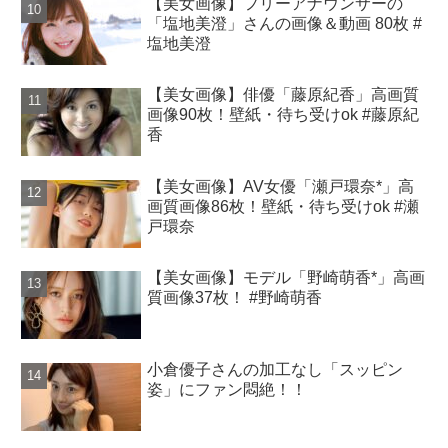
【美女画像】フリーアナウンサーの
「塩地美澄」さんの画像＆動画 80枚 #
塩地美澄
【美女画像】俳優「藤原紀香」高画質
画像90枚！壁紙・待ち受けok #藤原紀
香
【美女画像】AV女優「瀬戸環奈*」高
画質画像86枚！壁紙・待ち受けok #瀬
戸環奈
【美女画像】モデル「野崎萌香*」高画
質画像37枚！ #野崎萌香
小倉優子さんの加工なし「スッピン
姿」にファン悶絶！！