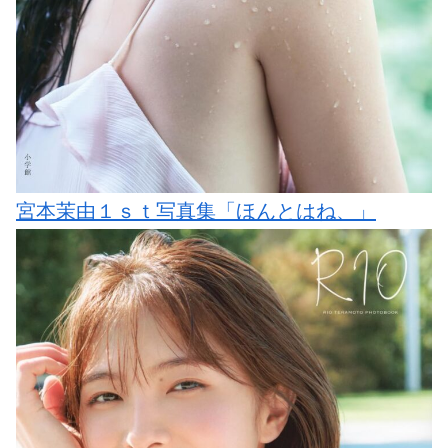
宮本茉由１ｓｔ写真集「ほんとはね、」