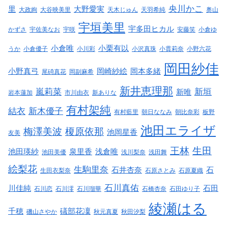
央川かこ
里
大野愛実
大政絢
大谷映美里
天木じゅん
天羽希純
奥山
宇垣美里
宇多田ヒカル
かずさ
宇佐美なお
宇咲
安藤笑
小倉ゆ
小倉唯
小栗有以
うか
小倉優子
小川彩
小沢真珠
小貫莉奈
小野六花
岡田紗佳
小野真弓
岡崎紗絵
岡本多緒
尾碕真花
岡副麻希
新井恵理那
嵐莉菜
新垣
新唯
岩本蓮加
市川由衣
新ありな
有村架純
結衣
新木優子
有村藍里
朝日ななみ
朝比奈彩
板野
池田エライザ
梅澤美波
榎原依那
池岡星香
友美
王林
生田
池田瑛紗
泉里香
浅倉唯
池田美優
浅川梨奈
浅田舞
絵梨花
生駒里奈
石井杏奈
石
生田衣梨奈
石原さとみ
石原夏織
石川真佑
川佳純
石田
石川恋
石川澪
石川瑠華
石橋杏奈
石田ゆり子
綾瀬はる
千穂
礒部花凜
磯山さやか
秋元真夏
秋田汐梨