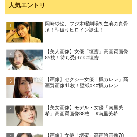
人気エントリ
岡崎紗絵、フジ木曜劇場初主演の真骨
頂！型破りヒロイン誕生！
【美人画像】女優「壇蜜」高画質画像
85枚！待ち受けok #壇蜜
【画像】セクシー女優「楓カレン」高
画質画像41枚！壁紙ok #楓カレン
【美女画像】モデル・女優「南里美
希」高画質画像88枚！ #南里美希
【画像】女優「壇蜜」高画質画像78