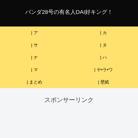
パンダ28号の有名人DAI好キング！
| ア
| カ
| サ
| タ
| ナ
| ハ
| マ
| ヤ•ラ•ワ
| まとめ
| 壁紙
スポンサーリンク