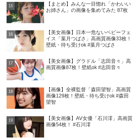
【まとめ】みんな一目惚れ「かわいい
お姉さん」の画像を集めてみた 87枚
【美女画像】日本一危ないベビーフェ
イス「葉月つばさ」高画質画像33枚！
壁紙・待ち受けok #葉月つばさ
【美女画像】グラドル「志田音々」高
画質画像87枚！壁紙ok #志田音々
【画像】全裸監督「森田望智」高画質
画像129枚！壁紙・待ち受けok #森田
望智
【美女画像】AV女優「石川澪」高画質
画像54枚！ #石川澪