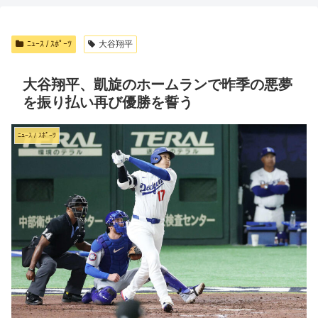
ﾆｭｰｽ / ｽﾎﾟｰﾂ
大谷翔平
大谷翔平、凱旋のホームランで昨季の悪夢
を振り払い再び優勝を誓う
ﾆｭｰｽ / ｽﾎﾟｰﾂ