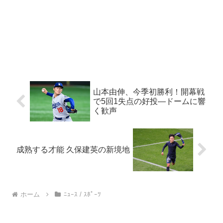
山本由伸、今季初勝利！開幕戦
で5回1失点の好投—ドームに響
く歓声
成熟する才能 久保建英の新境地
ホーム
ﾆｭｰｽ / ｽﾎﾟｰﾂ