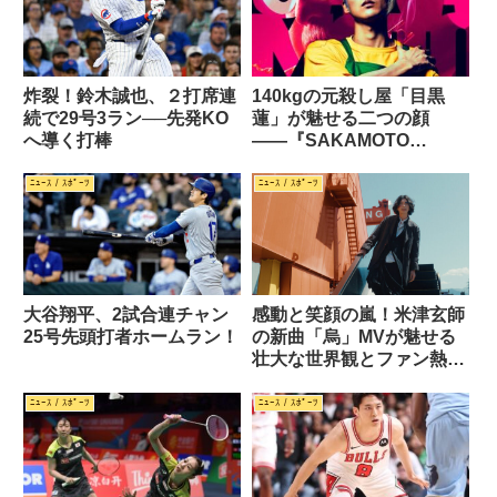
炸裂！鈴木誠也、２打席連
140kgの元殺し屋「目黒
続で29号3ラン──先発KO
蓮」が魅せる二つの顔
へ導く打棒
――『SAKAMOTO
DAYS』実写版で福田雄一
と挑む新境地
ﾆｭｰｽ / ｽﾎﾟｰﾂ
ﾆｭｰｽ / ｽﾎﾟｰﾂ
大谷翔平、2試合連チャン
感動と笑顔の嵐！米津玄師
25号先頭打者ホームラン！
の新曲「烏」MVが魅せる
壮大な世界観とファン熱狂
の理由
ﾆｭｰｽ / ｽﾎﾟｰﾂ
ﾆｭｰｽ / ｽﾎﾟｰﾂ