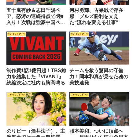
五十嵐有紗＆志田千陽ペ
河村勇輝、古巣戦で存在
ア、怒涛の連続得点で4強
感 ブルズ勝利を支え
入り！次戦は強豪中国ペア
た“流れを変える仕事”
に挑む
ﾆｭｰｽ / ｽﾎﾟｰﾂ
ﾆｭｰｽ / ｽﾎﾟｰﾂ
制作費1話1億円超！TBS総
チームを救う驚異の守備
力を結集した『VIVANT』
力！岡本和真が見せた魂の
続編決定に社内も胸高鳴る
美技連発
ﾆｭｰｽ / ｽﾎﾟｰﾂ
ﾆｭｰｽ / ｽﾎﾟｰﾂ
のりピー（酒井法子）、主
張本美和、ついに頂点へ