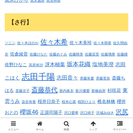
黒木ひかり
黒木麗奈
黒見明香
【さ行】
佐々木希
佐々木美玲
ソニン
佐々木ほのか
佐々木萌香
佐久間由
佐倉綾音
衣
佐藤ひなた
佐藤めぐみ
佐藤晴美
佐藤栞里
佐藤璃果
佐藤瞳
坂本花織
塩地美澄
冴木柚葉
志田
佐野ひなこ
其原有沙
志田千陽
志田音々
こはく
斎藤ち
斉藤朱夏
斉藤里奈
斎藤恭代
東
はる
杉咲花
斎藤京子
新内眞衣
新川優愛
新條由芽
雲うみ
桜井日奈子
椎名林檎
櫻井
染谷有香
桜木心菜
桜田ひより
沢尻
櫻坂46
おとの
正源司陽子
沢口愛華
沢口靖子
沢城みゆき
エリカ
清水あいり
澄田綾乃
涼森れむ
清水さら
清水理央
メニュー
ホーム
検索
トップ
サイドバー