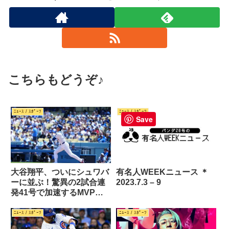
こちらもどうぞ♪
ﾆｭｰｽ / ｽﾎﾟｰﾂ
ﾆｭｰｽ / ｽﾎﾟｰﾂ
Save
大谷翔平、ついにシュワバ
有名人WEEKニュース ＊
ーに並ぶ！驚異の2試合連
2023.7.3 – 9
発41号で加速するMVP争
い」
ﾆｭｰｽ / ｽﾎﾟｰﾂ
ﾆｭｰｽ / ｽﾎﾟｰﾂ