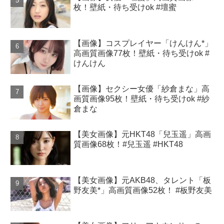
枚！壁紙・待ち受けok #壇蜜
【画像】コスプレイヤー「けんけん*」
高画質画像77枚！壁紙・待ち受けok #
けんけん
【画像】セクシー女優「紗倉まな」高
画質画像95枚！壁紙・待ち受けok #紗
倉まな
【美女画像】元HKT48「兒玉遥」高画
質画像68枚！#兒玉遥 #HKT48
【美女画像】元AKB48、タレント「板
野友美*」高画質画像52枚！ #板野友美