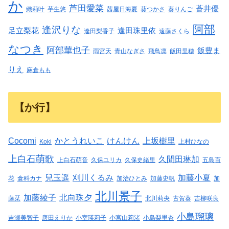
か
芦田愛菜
蒼井優
織莉叶
芋生悠
茜屋日海夏
葵つかさ
葵りんご
阿部
逢沢りな
足立梨花
逢田珠里依
逢田梨香子
遠藤さくら
なつき
阿部華也子
飯豊ま
雨宮天
青山なぎさ
飛鳥凛
飯田里穂
りえ
麻倉もも
【か行】
Cocomi
かとうれいこ
けんけん
上坂樹里
Koki
上村ひなの
上白石萌歌
久間田琳加
上白石萌音
久保ユリカ
久保史緒里
五島百
兒玉遥
刈川くるみ
加藤小夏
花
倉科カナ
加治ひとみ
加藤史帆
加
北川景子
加藤綾子
北向珠夕
藤栞
北川莉央
古賀葵
吉柳咲良
小島瑠璃
吉瀬美智子
唐田えりか
小室瑛莉子
小宮山莉渚
小島梨里杏