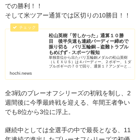
での勝利！！
そして米ツアー通算では区切りの10勝目！！
松山英樹「苦しかった」通算１０勝
目 後半失速も連続バーディー締めで
振り切る パリ五輪銅→盗難トラブル
もめげず - スポーツ報知
単独首位から出たパリ五輪銅メダルの松山英樹
（ＬＥＸＵＳ）は４バーディー、２ボギー、１ダ
ブルボギーの７０で回り、通算１７アンダーと
し、２月のジェネシス招待以来となる今季２勝
hochi.news
目、通算１０勝目を挙げた。プ
全3戦のプレーオフシリーズの初戦を制し、2
週間後に今季最終戦を迎える、年間王者争い
でも8位から3位に浮上。
継続中としては全選手の中で最長となる、11
年連続で進出したプレーオフシリーズで初優