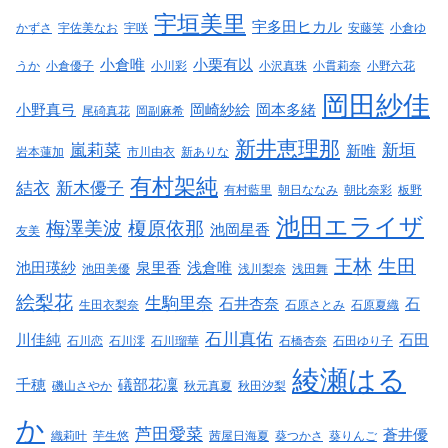
宇垣美里
宇多田ヒカル
かずさ
宇佐美なお
宇咲
安藤笑
小倉ゆ
小倉唯
小栗有以
うか
小倉優子
小川彩
小沢真珠
小貫莉奈
小野六花
岡田紗佳
小野真弓
岡崎紗絵
岡本多緒
尾碕真花
岡副麻希
新井恵理那
嵐莉菜
新垣
新唯
岩本蓮加
市川由衣
新ありな
有村架純
結衣
新木優子
有村藍里
朝日ななみ
朝比奈彩
板野
池田エライザ
梅澤美波
榎原依那
池岡星香
友美
王林
生田
池田瑛紗
泉里香
浅倉唯
池田美優
浅川梨奈
浅田舞
絵梨花
生駒里奈
石井杏奈
石
生田衣梨奈
石原さとみ
石原夏織
石川真佑
川佳純
石田
石川恋
石川澪
石川瑠華
石橋杏奈
石田ゆり子
綾瀬はる
千穂
礒部花凜
磯山さやか
秋元真夏
秋田汐梨
か
芦田愛菜
蒼井優
織莉叶
芋生悠
茜屋日海夏
葵つかさ
葵りんご