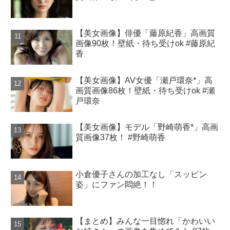
【美女画像】俳優「藤原紀香」高画質
画像90枚！壁紙・待ち受けok #藤原紀
香
【美女画像】AV女優「瀬戸環奈*」高
画質画像86枚！壁紙・待ち受けok #瀬
戸環奈
【美女画像】モデル「野崎萌香*」高画
質画像37枚！ #野崎萌香
小倉優子さんの加工なし「スッピン
姿」にファン悶絶！！
【まとめ】みんな一目惚れ「かわいい