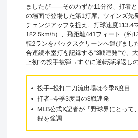
ましたが――そのわずか11分後、打者
の場面で登場した第1打席。ツインズ先
チェンジアップを捉え、打球速度113.4
182.5km/h）、飛距離441フィート（約1
転2ランをバックスクリーンへ運びまし
合連続本塁打を記録する“3戦連発”で、
上初”の投手被弾→すぐに逆転弾弾返し
投手–投打二刀流出場は今季6度目
打者–今季3度目の3戦連発
MLB公式X記者が「野球界にとって
録を強調