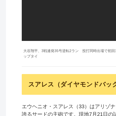
大谷翔平、3戦連発35号逆転2ラン 投打同時出場で初
ップタイ
スアレス（ダイヤモンドバッ
エウヘニオ・スアレス（33）はアリゾ
誇るサードの主砲です。現地7月21日の