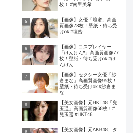
枚！ #南里美希
【画像】女優「壇蜜」高画
質画像78枚！壁紙・待ち受
けok #壇蜜
【画像】コスプレイヤー
「けんけん*」高画質画像77
枚！壁紙・待ち受けok #け
んけん
【画像】セクシー女優「紗
倉まな」高画質画像95枚！
壁紙・待ち受けok #紗倉ま
な
【美女画像】元HKT48「兒
玉遥」高画質画像68枚！#
兒玉遥 #HKT48
【美女画像】元AKB48、タ