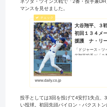
ネソタ・ツインズ戦で「2番・投手兼D
マンスを見せました。
大谷翔平、３
初回１３４メ
援護 ナ・リーグ
「ドジャース－ツ
谷翔平投手が「２
席で３試合連発と
３４メートルの豪快
www.daily.co.jp
投手としては3回を投げて4安打1失点、
い投球。初回先頭バイロン・バクストン