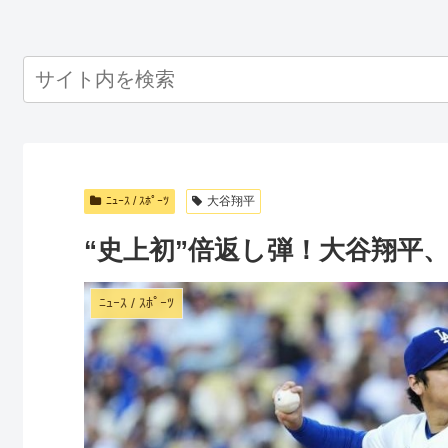
ﾆｭｰｽ / ｽﾎﾟｰﾂ
大谷翔平
“史上初”倍返し弾！大谷翔平、
ﾆｭｰｽ / ｽﾎﾟｰﾂ