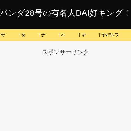
パンダ28号の有名人DAI好キング
| サ
| タ
| ナ
| ハ
| マ
| ヤ•ラ•ワ
スポンサーリンク