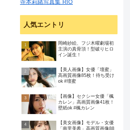
寺本莉緒写真集 RIO
人気エントリ
岡崎紗絵、フジ木曜劇場初
主演の真骨頂！型破りヒロ
イン誕生！
【美人画像】女優「壇蜜」
高画質画像85枚！待ち受け
ok #壇蜜
【画像】セクシー女優「楓
カレン」高画質画像41枚！
壁紙ok #楓カレン
【美女画像】モデル・女優
「南里美希」高画質画像88