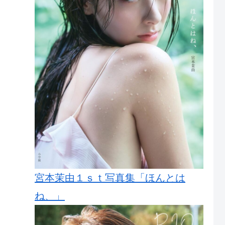
宮本茉由１ｓｔ写真集「ほんとは
ね、」