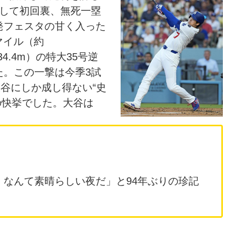
として初回裏、無死一塁
発フェスタの甘く入った
マイル（約
34.4m）の特大35号逆
た。この一撃は今季3試
大谷にしか成し得ない“史
の快挙でした。大谷は
、なんて素晴らしい夜だ」と94年ぶりの珍記