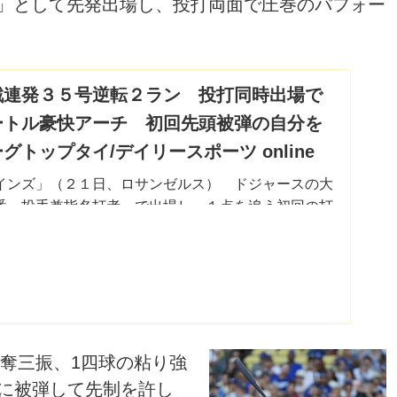
H」として先発出場し、投打両面で圧巻のパフォー
戦連発３５号逆転２ラン 投打同時出場で
ートル豪快アーチ 初回先頭被弾の自分を
トップタイ/デイリースポーツ online
インズ」（２１日、ロサンゼルス） ドジャースの大
番・投手兼指名打者」で出場し、１点を追う初回の打
なる３５号逆転２ランを放った。センターへ飛距離１
アーチ。初回に先頭打者弾を許し...
3奪三振、1四球の粘り強
に被弾して先制を許し