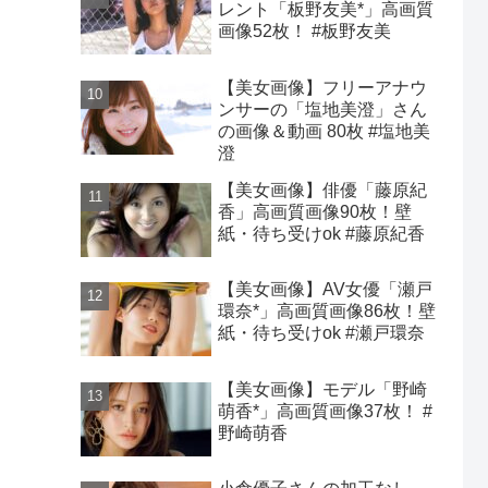
レント「板野友美*」高画質
画像52枚！ #板野友美
【美女画像】フリーアナウ
ンサーの「塩地美澄」さん
の画像＆動画 80枚 #塩地美
澄
【美女画像】俳優「藤原紀
香」高画質画像90枚！壁
紙・待ち受けok #藤原紀香
【美女画像】AV女優「瀬戸
環奈*」高画質画像86枚！壁
紙・待ち受けok #瀬戸環奈
【美女画像】モデル「野崎
萌香*」高画質画像37枚！ #
野崎萌香