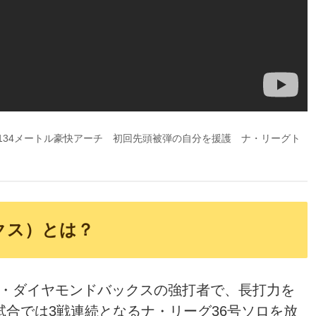
回134メートル豪快アーチ 初回先頭被弾の自分を援護 ナ・リーグト
クス）とは？
ナ・ダイヤモンドバックスの強打者で、長打力を
試合では3戦連続となるナ・リーグ36号ソロを放