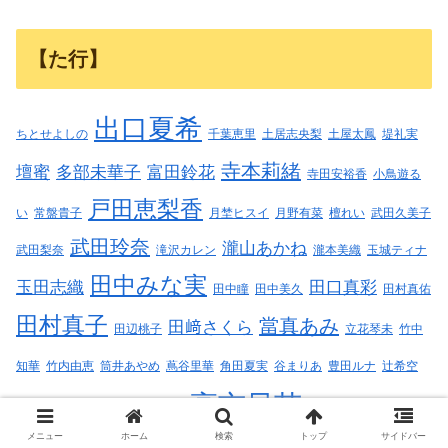
【た行】
出口夏希
ちとせよしの
千葉恵里
土居志央梨
土屋太鳳
堤礼実
寺本莉緒
壇蜜
多部未華子
富田鈴花
寺田安裕香
小鳥遊る
戸田恵梨香
い
常盤貴子
月埜ヒスイ
月野有菜
檀れい
武田久美子
武田玲奈
瀧山あかね
武田梨奈
滝沢カレン
瀧本美織
玉城ティナ
田中みな実
玉田志織
田口真彩
田中瞳
田中美久
田村真佑
田村真子
當真あみ
田﨑さくら
田辺桃子
立花琴未
竹中
知華
竹内由恵
筒井あやめ
蔦谷里華
角田夏実
谷まりあ
豊田ルナ
辻希空
高市早苗
都丸紗也華
高山一実
高岡早紀
高木美帆
高本彩花
メニュー
ホーム
検索
トップ
サイドバー