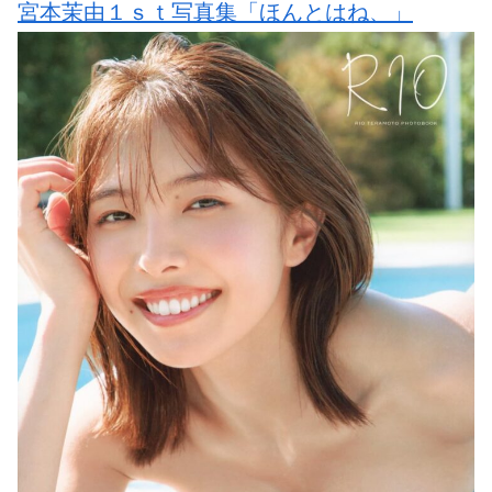
宮本茉由１ｓｔ写真集「ほんとはね、」