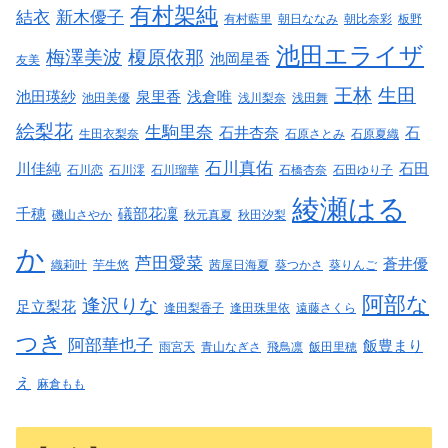
有村架純
結衣
新木優子
有村藍里
朝日ななみ
朝比奈彩
板野
池田エライザ
梅澤美波
榎原依那
池岡星香
友美
王林
生田
池田瑛紗
泉里香
浅倉唯
池田美優
浅川梨奈
浅田舞
絵梨花
生駒里奈
石井杏奈
石
生田衣梨奈
石原さとみ
石原夏織
石川真佑
川佳純
石田
石川恋
石川澪
石川瑠華
石橋杏奈
石田ゆり子
綾瀬はる
千穂
礒部花凜
磯山さやか
秋元真夏
秋田汐梨
か
芦田愛菜
蒼井優
織莉叶
芋生悠
茜屋日海夏
葵つかさ
葵りんご
阿部な
逢沢りな
足立梨花
逢田梨香子
逢田珠里依
遠藤さくら
つき
阿部華也子
飯豊まり
雨宮天
青山なぎさ
飛鳥凛
飯田里穂
え
麻倉もも