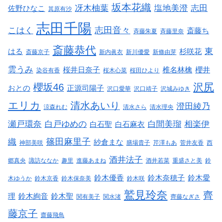
坂本花織
冴木柚葉
塩地美澄
志田
佐野ひなこ
其原有沙
志田千陽
志田音々
こはく
斎藤ち
斉藤朱夏
斉藤里奈
斎藤恭代
東
はる
杉咲花
斎藤京子
新内眞衣
新川優愛
新條由芽
雲うみ
桜井日奈子
椎名林檎
櫻井
染谷有香
桜木心菜
桜田ひより
沢尻
櫻坂46
おとの
正源司陽子
沢口愛華
沢口靖子
沢城みゆき
エリカ
清水あいり
澄田綾乃
涼森れむ
清水さら
清水理央
瀬戸環奈
白戸ゆめの
白間美瑠
相楽伊
白石聖
白石麻衣
篠田麻里子
織
紗倉まな
神部美咲
膳場貴子
芹澤もあ
菅井友香
西
酒井法子
郷真央
諏訪ななか
趣里
進藤あまね
酒井若菜
重盛さと美
鈴
鈴木優香
鈴木奈穂子
鈴木愛
木ゆうか
鈴木京香
鈴木保奈美
鈴木咲
鷲見玲奈
齊
理
鈴木絢音
鈴木聖
関有美子
関水渚
齊藤なぎさ
藤京子
齋藤飛鳥