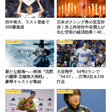
田中将大、ラスト登板で
日本ボクシング界の至宝対
200勝達成
決！井上尚弥対中谷潤人が
生む空前の経済効果！40億
円突破！！
ﾆｭｰｽ / ｽﾎﾟｰﾂ
ﾆｭｰｽ / ｽﾎﾟｰﾂ
新たな航海へ—映画『沈黙
大谷翔平、54号3ランで
の艦隊 北極海大海戦』、
「54-57」…打率2位＆130
豪華キャストが集結
打点
ﾆｭｰｽ / ｽﾎﾟｰﾂ
ﾆｭｰｽ / ｽﾎﾟｰﾂ