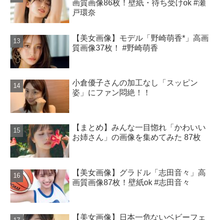
画質画像86枚！壁紙・待ち受けok #瀬
戸環奈
【美女画像】モデル「野崎萌香*」高画
質画像37枚！ #野崎萌香
小倉優子さんの加工なし「スッピン
姿」にファン悶絶！！
【まとめ】みんな一目惚れ「かわいい
お姉さん」の画像を集めてみた 87枚
【美女画像】グラドル「志田音々」高
画質画像87枚！壁紙ok #志田音々
【美女画像】日本一危ないベビーフェ