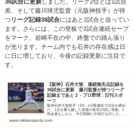
36試合に更新
しました。リーグ2位とは1試合
差、そして藤川球児監督（元阪神投手）が持
つ
リーグ記録38試合
にはあと2試合と迫ってい
ます。さらには、この登板で2試合連続セーブ
をマーク。岩崎不在の中、終盤での踏ん張り
が光ります。チーム内でも石井の存在感は日
に日に増しており、今後の記録更新に注目で
す。
【阪神】石井大智、連続無失点記録を
36試合に更新 藤川監督が持つリーグ
記録まであと２ - プロ野球 : 日刊スポ
ーツ
阪神石井大智投手（28）が2夜連続で試合を締め
た。1点を勝ち越した直後の延長10回に登板。2
死走者なしから、中日岡林に中前打を許した。2
死一塁とするも、細川を… - 日刊スポーツ新聞社
www.nikkansports.com
のニュースサイト、ニッカンスポーツ・コム
（nikkans...