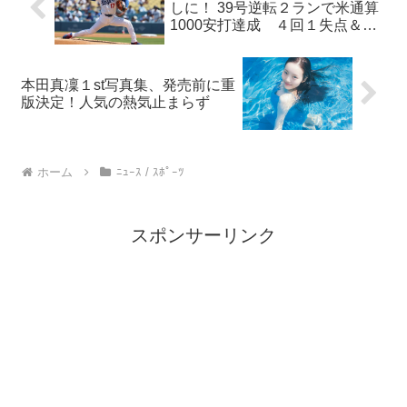
しに！ 39号逆転２ランで米通算
1000安打達成 ４回１失点＆最
速163キロ８奪三振
本田真凜１st写真集、発売前に重
版決定！人気の熱気止まらず
ホーム
ﾆｭｰｽ / ｽﾎﾟｰﾂ
スポンサーリンク