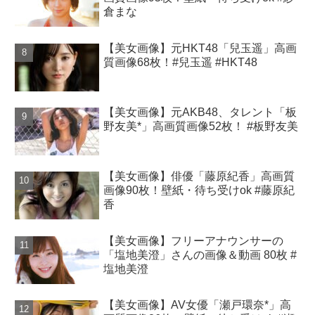
倉まな
【美女画像】元HKT48「兒玉遥」高画
質画像68枚！#兒玉遥 #HKT48
【美女画像】元AKB48、タレント「板
野友美*」高画質画像52枚！ #板野友美
【美女画像】俳優「藤原紀香」高画質
画像90枚！壁紙・待ち受けok #藤原紀
香
【美女画像】フリーアナウンサーの
「塩地美澄」さんの画像＆動画 80枚 #
塩地美澄
【美女画像】AV女優「瀬戸環奈*」高