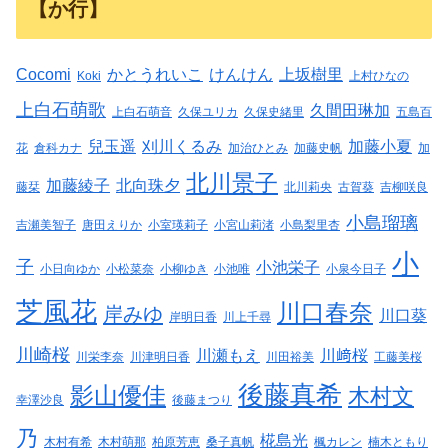
【か行】
Cocomi
かとうれいこ
けんけん
上坂樹里
Koki
上村ひなの
上白石萌歌
久間田琳加
上白石萌音
久保ユリカ
久保史緒里
五島百
兒玉遥
刈川くるみ
加藤小夏
花
倉科カナ
加治ひとみ
加藤史帆
加
北川景子
加藤綾子
北向珠夕
藤栞
北川莉央
古賀葵
吉柳咲良
小島瑠璃
吉瀬美智子
唐田えりか
小室瑛莉子
小宮山莉渚
小島梨里杏
小
子
小池栄子
小日向ゆか
小松菜奈
小柳ゆき
小池唯
小泉今日子
芝風花
川口春奈
岸みゆ
川口葵
岸明日香
川上千尋
川崎桜
川瀬もえ
川﨑桜
川栄李奈
川津明日香
川田裕美
工藤美桜
後藤真希
影山優佳
木村文
幸澤沙良
後藤まつり
乃
椛島光
木村有希
木村萌那
柏原芳恵
桑子真帆
楓カレン
楠木ともり