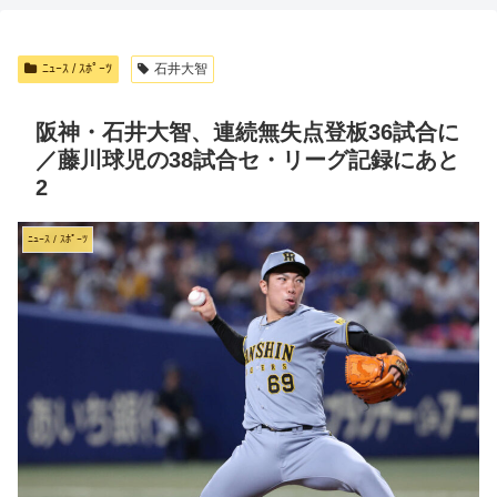
ﾆｭｰｽ / ｽﾎﾟｰﾂ
石井大智
阪神・石井大智、連続無失点登板36試合に
／藤川球児の38試合セ・リーグ記録にあと
2
ﾆｭｰｽ / ｽﾎﾟｰﾂ