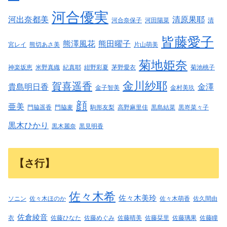
河合優実
河出奈都美
清原果耶
河合奈保子
河田陽菜
清
皆藤愛子
熊澤風花
熊田曜子
宮レイ
熊切あさ美
片山萌美
菊地姫奈
神楽坂恵
米野真織
紀真耶
紺野彩夏
茅野愛衣
菊池桃子
金川紗耶
賀喜遥香
貴島明日香
金澤
金子智美
金村美玖
顔
亜美
門脇遥香
門脇麦
駒形友梨
高野麻里佳
黒島結菜
黒嵜菜々子
黒木ひかり
黒木麗奈
黒見明香
【さ行】
佐々木希
佐々木美玲
ソニン
佐々木ほのか
佐々木萌香
佐久間由
佐倉綾音
衣
佐藤ひなた
佐藤めぐみ
佐藤晴美
佐藤栞里
佐藤璃果
佐藤瞳