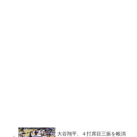
大谷翔平、４打席目三振を帳消