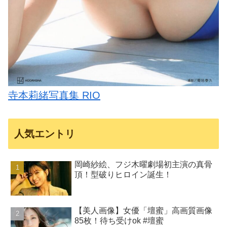
寺本莉緒写真集 RIO
人気エントリ
岡崎紗絵、フジ木曜劇場初主演の真骨
頂！型破りヒロイン誕生！
【美人画像】女優「壇蜜」高画質画像
85枚！待ち受けok #壇蜜