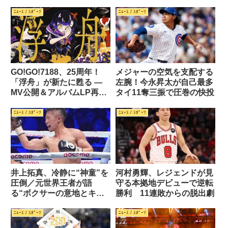
ﾆｭｰｽ / ｽﾎﾟｰﾂ
ﾆｭｰｽ / ｽﾎﾟｰﾂ
GO!GO!7188、25周年！
メジャーの空気を支配する
「浮舟」が新たに甦る —
左腕！今永昇太が自己最多
MV公開＆アルバムLP再発
タイ11奪三振で圧巻の快投
へ
ﾆｭｰｽ / ｽﾎﾟｰﾂ
ﾆｭｰｽ / ｽﾎﾟｰﾂ
井上拓真、冷静に“神童”を
河村勇輝、レジェンドが見
圧倒／元世界王者が語
守る本拠地デビューで逆転
る“ボクサーの意地とキャ
勝利 11連敗からの脱出劇
リア”
ﾆｭｰｽ / ｽﾎﾟｰﾂ
ﾆｭｰｽ / ｽﾎﾟｰﾂ