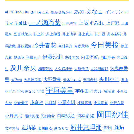
えなこ
あの
インリン
エ
ALLY
ano
Uru
あいみょん
あかせあかり
一ノ瀬瑠菜
上坂すみれ
リマリ姉妹
上戸彩
一色香澄
上田
麗奈
五百城茉央
井上和
井上和香
井上清華
井上真央
井川遥
井本彩花
井
今田美桜
今井春花
澤詩織
井頭愛海
今村美月
今森茉耶
伊原
伊藤沙莉
内田有紀
六花
伊原葵
伊織もえ
伊藤美来
内田理央
内田真
及川奈央
大島由香
礼
和泉芳怜
大久保桜子
大原優乃
大和田南那
央川かこ
里
大野愛実
大政絢
大谷映美里
天木じゅん
天羽希純
奥山
宇垣美里
宇多田ヒカル
かずさ
宇佐美なお
宇咲
安藤笑
小倉ゆ
小倉唯
小栗有以
うか
小倉優子
小川彩
小沢真珠
小貫莉奈
小野六花
岡田紗佳
小野真弓
岡崎紗絵
岡本多緒
尾碕真花
岡副麻希
新井恵理那
嵐莉菜
新垣
新唯
岩本蓮加
市川由衣
新ありな