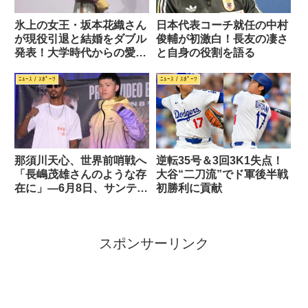
氷上の女王・坂本花織さん
日本代表コーチ就任の中村
が現役引退と結婚をダブル
俊輔が初激白！長友の凄さ
発表！大学時代からの愛を
と自身の役割を語る
結実
ﾆｭｰｽ / ｽﾎﾟｰﾂ
ﾆｭｰｽ / ｽﾎﾟｰﾂ
那須川天心、世界前哨戦へ
逆転35号＆3回3K1失点！
「長嶋茂雄さんのような存
大谷“二刀流”でド軍後半戦
在に」—6月8日、サンティ
初勝利に貢献
リャン戦に挑む
スポンサーリンク