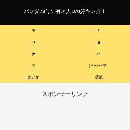
パンダ28号の有名人DAI好キング！
| ア
| カ
| サ
| タ
| ナ
| ハ
| マ
| ヤ•ラ•ワ
| まとめ
| 壁紙
スポンサーリンク