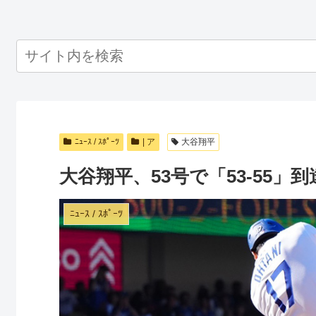
ﾆｭｰｽ / ｽﾎﾟｰﾂ
| ア
大谷翔平
大谷翔平、53号で「53-55」到
ﾆｭｰｽ / ｽﾎﾟｰﾂ