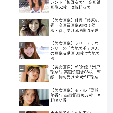
レント「板野友美*」高画質
画像52枚！ #板野友美
【美女画像】俳優「藤原紀
香」高画質画像90枚！壁
紙・待ち受けok #藤原紀香
【美女画像】フリーアナウ
ンサーの「塩地美澄」さん
の画像＆動画 80枚 #塩地美
澄
【美女画像】AV女優「瀬戸
環奈*」高画質画像86枚！壁
紙・待ち受けok #瀬戸環奈
【美女画像】モデル「野崎
萌香*」高画質画像37枚！ #
野崎萌香