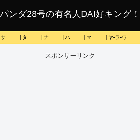
パンダ28号の有名人DAI好キング
| サ
| タ
| ナ
| ハ
| マ
| ヤ•ラ•ワ
スポンサーリンク