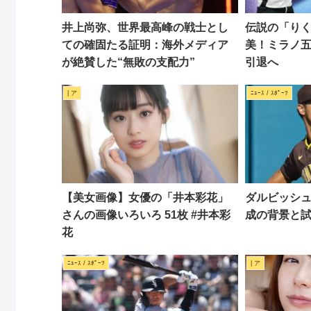
井上尚弥、世界最高峰の戦士とし
伝説の「り
ての確固たる証明：海外メディア
美！ミラノ
が絶賛した“無敗の支配力”
引退へ
| ア
ﾆｭｰｽ / ｽﾎﾟｰﾂ
【美女画像】女優の「井本彩花」
ダルビッシュ
さんの画像いろいろ 51枚 #井本彩
成の背景と
花
ﾆｭｰｽ / ｽﾎﾟｰﾂ
| ア