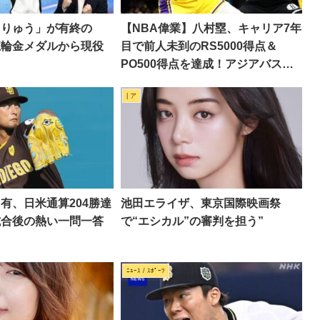
くりゅう」が有終の
【NBA偉業】八村塁、キャリア7年
五輪金メダルから現役
目で前人未到のRS5000得点＆
PO500得点を達成！アジアバスケ
界の歴史を塗り替える
| ア
有、日米通算204勝達
池田エライザ、東京国際映画祭
試合後の熱い一問一答
で“エシカル”の審判を担う”
ﾆｭｰｽ / ｽﾎﾟｰﾂ