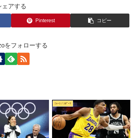
シェアする
Pinterest
コピー
kozoをフォローする
ﾆｭｰｽ / ｽﾎﾟｰﾂ