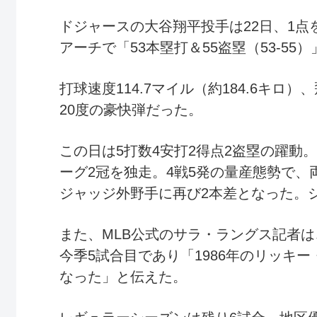
ドジャースの大谷翔平投手は22日、1点
アーチで「53本塁打＆55盗塁（53-55
打球速度114.7マイル（約184.6キロ）
20度の豪快弾だった。
この日は5打数4安打2得点2盗塁の躍動。
ーグ2冠を独走。4戦5発の量産態勢で、
ジャッジ外野手に再び2本差となった。シ
また、MLB公式のサラ・ラングス記者
今季5試合目であり「1986年のリッキー
なった」と伝えた。