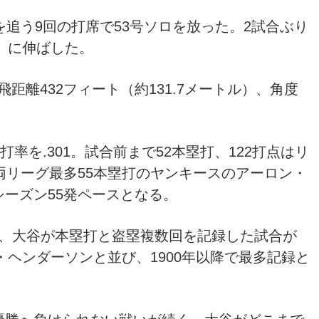
を追う9回の打席で53号ソロを放った。2試合ぶり
）」に伸ばした。
、飛距離432フィート（約131.7メートル）、角度
打率を.301。試合前まで52本塁打、122打点はリ
両リーグ最多55本塁打のヤンキースのアーロン・
ーズン55発ペースとなる。
は、大谷が本塁打と盗塁複数回を記録した試合が
・ヘンダーソンと並び、1900年以降で最多記録と