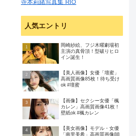
寺本莉緒写真集 RIO
人気エントリ
岡崎紗絵、フジ木曜劇場初
主演の真骨頂！型破りヒロ
イン誕生！
【美人画像】女優「壇蜜」
高画質画像85枚！待ち受け
ok #壇蜜
【画像】セクシー女優「楓
カレン」高画質画像41枚！
壁紙ok #楓カレン
【美女画像】モデル・女優
「南里美希」高画質画像88