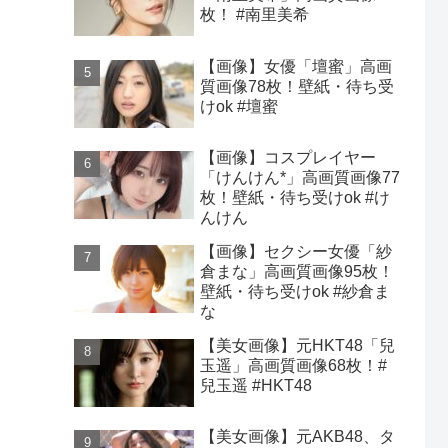
枚！ #南里美希
【画像】女優「壇蜜」高画
質画像78枚！壁紙・待ち受
けok #壇蜜
【画像】コスプレイヤー
「けんけん*」高画質画像77
枚！壁紙・待ち受けok #け
んけん
【画像】セクシー女優「紗
倉まな」高画質画像95枚！
壁紙・待ち受けok #紗倉ま
な
【美女画像】元HKT48「兒
玉遥」高画質画像68枚！#
兒玉遥 #HKT48
【美女画像】元AKB48、タ