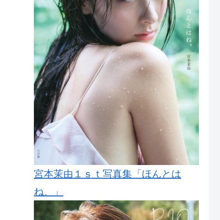
宮本茉由１ｓｔ写真集「ほんとは
ね、」