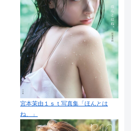
宮本茉由１ｓｔ写真集「ほんとは
ね、」