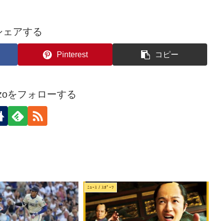
シェアする
Pinterest
コピー
kozoをフォローする
ﾆｭｰｽ / ｽﾎﾟｰﾂ