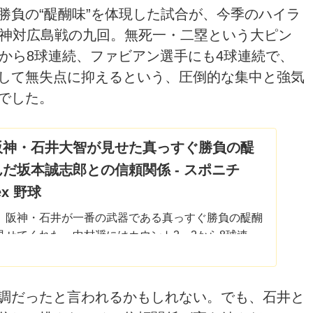
勝負の“醍醐味”を体現した試合が、今季のハイラ
阪神対広島戦の九回。無死一・二塁という大ピン
から8球連続、ファビアン選手にも4球連続で、
して無失点に抑えるという、圧倒的な集中と強気
でした。
阪神・石井大智が見せた真っすぐ勝負の醍
だ坂本誠志郎との信頼関係 - スポニチ
nex 野球
】阪神・石井が一番の武器である真っすぐ勝負の醍醐
見せてくれた。中村奨にはカウント2―2から8球連
も4球連続で…
調だったと言われるかもしれない。でも、石井と