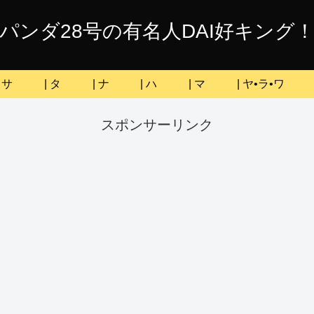
パンダ28号の有名人DAI好キング
| サ
| タ
| ナ
| ハ
| マ
| ヤ•ラ•ワ
スポンサーリンク