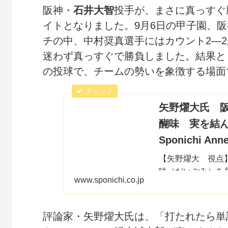
阪神・
石井大智
投手が、まさに真っすぐ
イトとなりました。9月6日の甲子園、
チの中、中村奨真選手にはカウント2―2
迷わず真っすぐで勝負しました。結果と
の投球で、チームの勢いを象徴する場面
矢野燿大氏 
醐味 実を結ん
Sponichi An
【矢野燿大 視点
味（だいごみ）を
www.sponichi.co.jp
続、ファビアンに
評論家・矢野燿大氏は、「打たれたら単