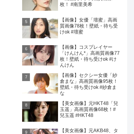
枚！ #南里美希
【画像】女優「壇蜜」高画
質画像78枚！壁紙・待ち受
けok #壇蜜
【画像】コスプレイヤー
「けんけん*」高画質画像77
枚！壁紙・待ち受けok #け
んけん
【画像】セクシー女優「紗
倉まな」高画質画像95枚！
壁紙・待ち受けok #紗倉ま
な
【美女画像】元HKT48「兒
玉遥」高画質画像68枚！#
兒玉遥 #HKT48
【美女画像】元AKB48、タ