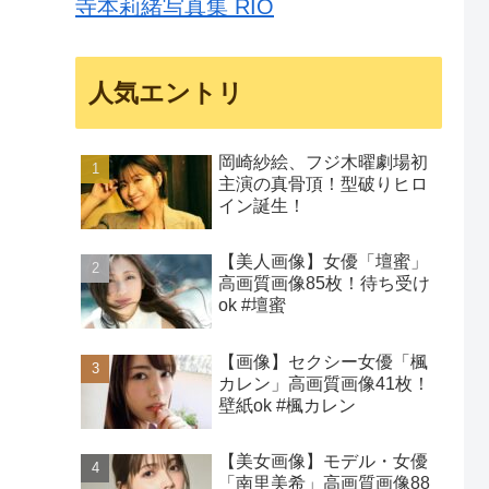
寺本莉緒写真集 RIO
人気エントリ
岡崎紗絵、フジ木曜劇場初
主演の真骨頂！型破りヒロ
イン誕生！
【美人画像】女優「壇蜜」
高画質画像85枚！待ち受け
ok #壇蜜
【画像】セクシー女優「楓
カレン」高画質画像41枚！
壁紙ok #楓カレン
【美女画像】モデル・女優
「南里美希」高画質画像88