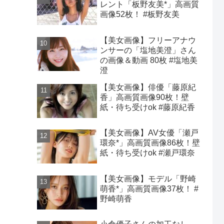
レント「板野友美*」高画質
画像52枚！ #板野友美
【美女画像】フリーアナウ
ンサーの「塩地美澄」さん
の画像＆動画 80枚 #塩地美
澄
【美女画像】俳優「藤原紀
香」高画質画像90枚！壁
紙・待ち受けok #藤原紀香
【美女画像】AV女優「瀬戸
環奈*」高画質画像86枚！壁
紙・待ち受けok #瀬戸環奈
【美女画像】モデル「野崎
萌香*」高画質画像37枚！ #
野崎萌香