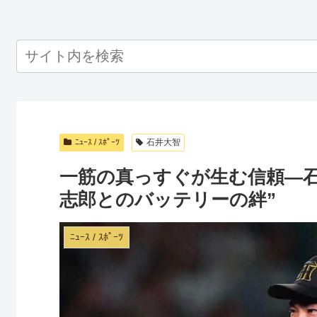
ﾆｭｰｽ / ｽﾎﾟｰﾂ
石井大智
一筋の真っすぐが生む信頼—
志郎とのバッテリーの絆”
ﾆｭｰｽ / ｽﾎﾟｰﾂ