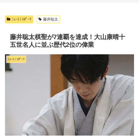
ﾆｭｰｽ / ｽﾎﾟｰﾂ
藤井聡太
藤井聡太棋聖が7連覇を達成！大山康晴十
五世名人に並ぶ歴代2位の偉業
ﾆｭｰｽ / ｽﾎﾟｰﾂ