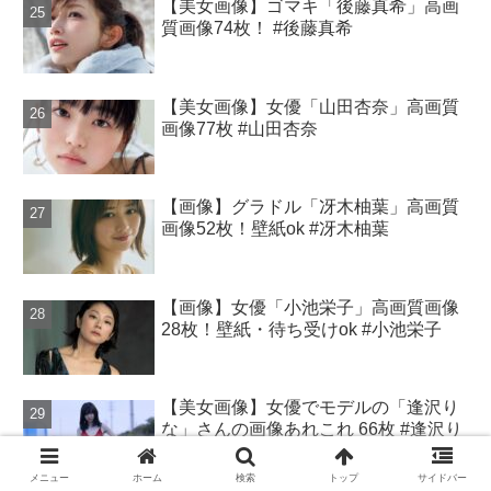
【美女画像】ゴマキ「後藤真希」高画
質画像74枚！ #後藤真希
【美女画像】女優「山田杏奈」高画質
画像77枚 #山田杏奈
【画像】グラドル「冴木柚葉」高画質
画像52枚！壁紙ok #冴木柚葉
【画像】女優「小池栄子」高画質画像
28枚！壁紙・待ち受けok #小池栄子
【美女画像】女優でモデルの「逢沢り
な」さんの画像あれこれ 66枚 #逢沢り
な
メニュー
ホーム
検索
トップ
サイドバー