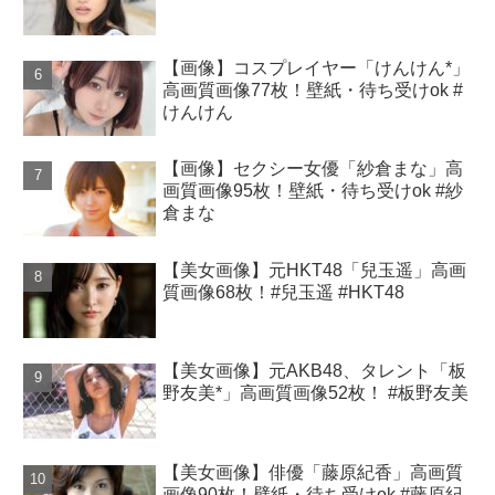
【画像】コスプレイヤー「けんけん*」
高画質画像77枚！壁紙・待ち受けok #
けんけん
【画像】セクシー女優「紗倉まな」高
画質画像95枚！壁紙・待ち受けok #紗
倉まな
【美女画像】元HKT48「兒玉遥」高画
質画像68枚！#兒玉遥 #HKT48
【美女画像】元AKB48、タレント「板
野友美*」高画質画像52枚！ #板野友美
【美女画像】俳優「藤原紀香」高画質
画像90枚！壁紙・待ち受けok #藤原紀