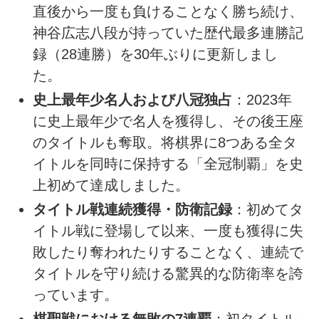
直後から一度も負けることなく勝ち続け、
神谷広志八段が持っていた歴代最多連勝記
録（28連勝）を30年ぶりに更新しまし
た。
史上最年少名人および八冠独占
：2023年
に史上最年少で名人を獲得し、その後王座
のタイトルも奪取。将棋界に8つある全タ
イトルを同時に保持する「全冠制覇」を史
上初めて達成しました。
タイトル戦連続獲得・防衛記録
：初めてタ
イトル戦に登場して以来、一度も獲得に失
敗したり奪われたりすることなく、連続で
タイトルを守り続ける驚異的な防衛率を誇
っています。
棋聖戦における無敗の7連覇
：初タイトル