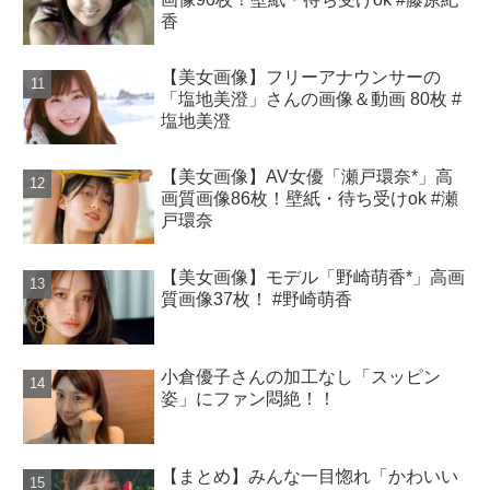
香
【美女画像】フリーアナウンサーの
「塩地美澄」さんの画像＆動画 80枚 #
塩地美澄
【美女画像】AV女優「瀬戸環奈*」高
画質画像86枚！壁紙・待ち受けok #瀬
戸環奈
【美女画像】モデル「野崎萌香*」高画
質画像37枚！ #野崎萌香
小倉優子さんの加工なし「スッピン
姿」にファン悶絶！！
【まとめ】みんな一目惚れ「かわいい