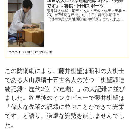
15世名人に並ぶ連覇記録２位に「光栄
です」 - 将棋 : 日刊スポーツ
藤井聡太棋聖（竜王・名人・王位・棋王・王将＝
23）が7連覇を達成した。1日、静岡県沼津市
「沼津御用邸東附属邸第1学問所」で行われた将
棋のヒューリック杯第97期… - 日刊スポーツ新聞
社のニュースサイト、ニッカンスポーツ・コム
（nikkans...
www.nikkansports.com
この防衛劇により、藤井棋聖は昭和の大棋士
である大山康晴十五世名人の持つ「棋聖戦連
覇記録・歴代2位（7連覇）」の大記録に並び
ました。終局後のインタビューで藤井棋聖は
「偉大な先輩の記録に並ぶことができて光栄
です」と語り、謙虚な姿勢を崩しませんでし
た。