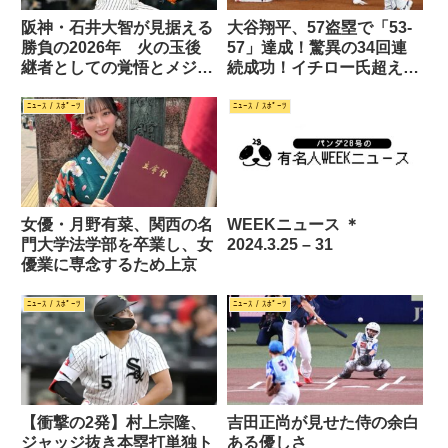
阪神・石井大智が見据える
大谷翔平、57盗塁で「53-
勝負の2026年 火の玉後
57」達成！驚異の34回連
継者としての覚悟とメジャ
続成功！イチロー氏超えの
ー挑戦
34回連続成功！！
ﾆｭｰｽ / ｽﾎﾟｰﾂ
ﾆｭｰｽ / ｽﾎﾟｰﾂ
女優・月野有菜、関西の名
WEEKニュース ＊
門大学法学部を卒業し、女
2024.3.25 – 31
優業に専念するため上京
ﾆｭｰｽ / ｽﾎﾟｰﾂ
ﾆｭｰｽ / ｽﾎﾟｰﾂ
【衝撃の2発】村上宗隆、
吉田正尚が見せた侍の余白
ジャッジ抜き本塁打単独ト
ある優しさ