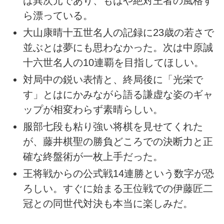
は異次元であり、もはや絶対王者の風格す
ら漂っている。
大山康晴十五世名人の記録に23歳の若さで
並ぶとは夢にも思わなかった。次は中原誠
十六世名人の10連覇を目指してほしい。
対局中の鋭い表情と、終局後に「光栄で
す」とはにかみながら語る謙虚な姿のギャ
ップが相変わらず素晴らしい。
服部七段も粘り強い将棋を見せてくれた
が、藤井棋聖の勝負どころでの決断力と正
確な終盤術が一枚上手だった。
王将戦からの公式戦14連勝という数字が恐
ろしい。すぐに始まる王位戦での伊藤匠二
冠との同世代対決も本当に楽しみだ。