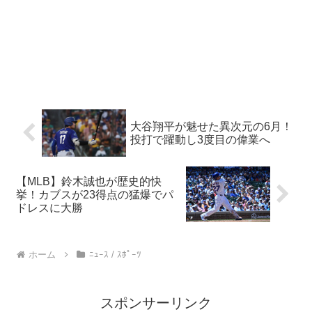
大谷翔平が魅せた異次元の6月！
投打で躍動し3度目の偉業へ
【MLB】鈴木誠也が歴史的快
挙！カブスが23得点の猛爆でパ
ドレスに大勝
ホーム
ﾆｭｰｽ / ｽﾎﾟｰﾂ
スポンサーリンク