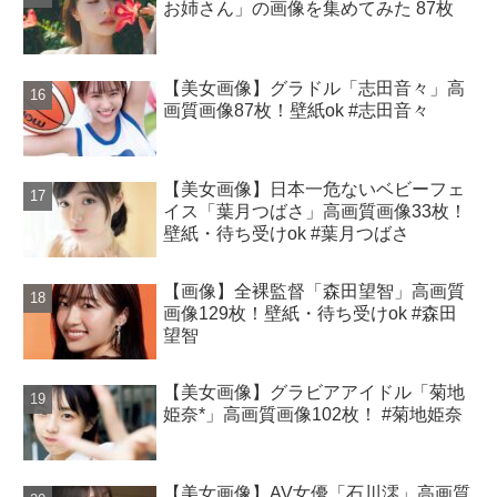
お姉さん」の画像を集めてみた 87枚
【美女画像】グラドル「志田音々」高
画質画像87枚！壁紙ok #志田音々
【美女画像】日本一危ないベビーフェ
イス「葉月つばさ」高画質画像33枚！
壁紙・待ち受けok #葉月つばさ
【画像】全裸監督「森田望智」高画質
画像129枚！壁紙・待ち受けok #森田
望智
【美女画像】グラビアアイドル「菊地
姫奈*」高画質画像102枚！ #菊地姫奈
【美女画像】AV女優「石川澪」高画質