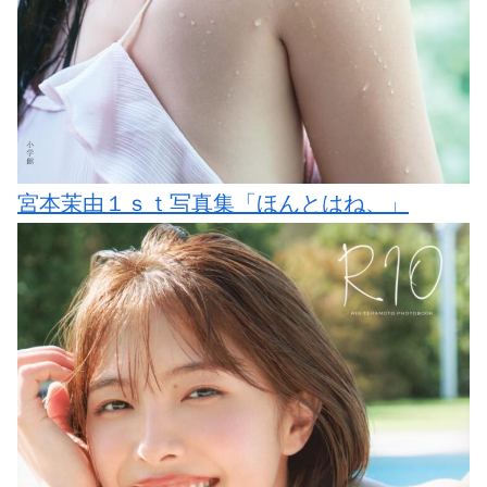
宮本茉由１ｓｔ写真集「ほんとはね、」