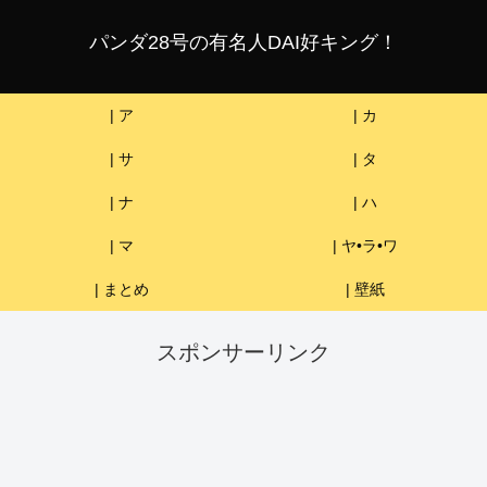
パンダ28号の有名人DAI好キング！
| ア
| カ
| サ
| タ
| ナ
| ハ
| マ
| ヤ•ラ•ワ
| まとめ
| 壁紙
スポンサーリンク