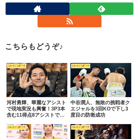
こちらもどうぞ♪
ﾆｭｰｽ / ｽﾎﾟｰﾂ
ﾆｭｰｽ / ｽﾎﾟｰﾂ
河村勇輝、華麗なアシスト
中谷潤人、無敗の挑戦者ク
で現地実況も興奮！3P3本
エジャルを3回KOで下し3
含む11得点8アシストで勝
度目の防衛成功
利に貢献
ﾆｭｰｽ / ｽﾎﾟｰﾂ
ﾆｭｰｽ / ｽﾎﾟｰﾂ