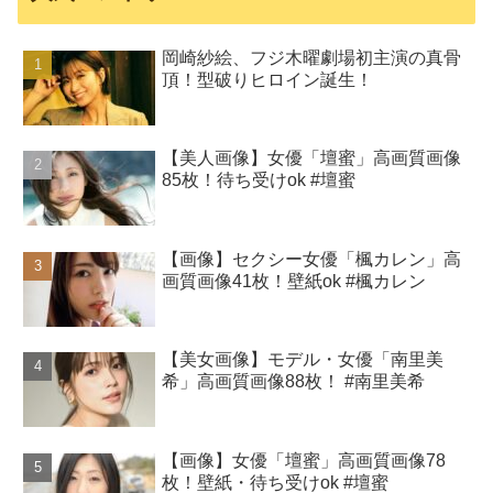
岡崎紗絵、フジ木曜劇場初主演の真骨
頂！型破りヒロイン誕生！
【美人画像】女優「壇蜜」高画質画像
85枚！待ち受けok #壇蜜
【画像】セクシー女優「楓カレン」高
画質画像41枚！壁紙ok #楓カレン
【美女画像】モデル・女優「南里美
希」高画質画像88枚！ #南里美希
【画像】女優「壇蜜」高画質画像78
枚！壁紙・待ち受けok #壇蜜