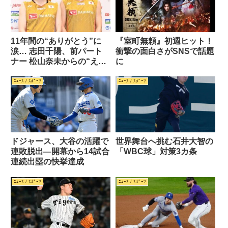
11年間の“ありがとう”に
『室町無頼』初週ヒット！
涙… 志田千陽、前パート
衝撃の面白さがSNSで話題
ナー 松山奈未からの“え？
に
彼氏ですか???”級サプラ
イズ
ﾆｭｰｽ / ｽﾎﾟｰﾂ
ﾆｭｰｽ / ｽﾎﾟｰﾂ
ドジャース、大谷の活躍で
世界舞台へ挑む石井大智の
連敗脱出—開幕から14試合
「WBC球」対策3カ条
連続出塁の快挙達成
ﾆｭｰｽ / ｽﾎﾟｰﾂ
ﾆｭｰｽ / ｽﾎﾟｰﾂ