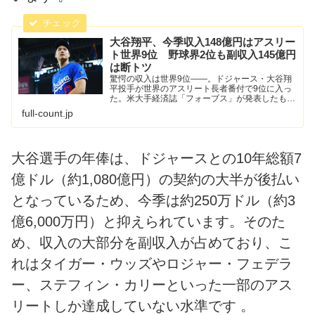
大谷翔平、今季収入148億円はアスリー
ト世界9位 野球界2位も副収入145億円
は断トツ
驚愕の収入は世界9位――。ドジャース・大谷翔
平投手が世界のアスリート長者番付で9位に入っ
た。米大手経済誌「フォーブス」が発表したもの
で野球界からは2番目となる今季収入1億250万ド
full-count.jp
ル（約148億円）だった。
大谷選手の年俸は、ドジャースとの10年総額7
億ドル（約1,080億円）の契約の大半が後払い
となっているため、今季は約250万ドル（約3
億6,000万円）と抑えられています。そのた
め、収入の大部分を副収入が占めており、こ
れはタイガー・ウッズやロジャー・フェデラ
ー、ステフィン・カリーといった一部のアス
リートしか達成していない水準です 。