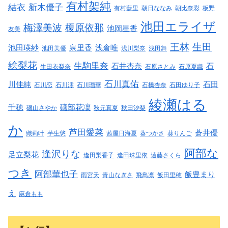
有村架純
結衣
新木優子
有村藍里
朝日ななみ
朝比奈彩
板野
池田エライザ
梅澤美波
榎原依那
池岡星香
友美
王林
生田
池田瑛紗
泉里香
浅倉唯
池田美優
浅川梨奈
浅田舞
絵梨花
生駒里奈
石井杏奈
石
生田衣梨奈
石原さとみ
石原夏織
石川真佑
川佳純
石田
石川恋
石川澪
石川瑠華
石橋杏奈
石田ゆり子
綾瀬はる
千穂
礒部花凜
磯山さやか
秋元真夏
秋田汐梨
か
芦田愛菜
蒼井優
織莉叶
芋生悠
茜屋日海夏
葵つかさ
葵りんご
阿部な
逢沢りな
足立梨花
逢田梨香子
逢田珠里依
遠藤さくら
つき
阿部華也子
飯豊まり
雨宮天
青山なぎさ
飛鳥凛
飯田里穂
え
麻倉もも