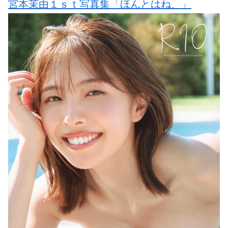
宮本茉由１ｓｔ写真集「ほんとはね、」