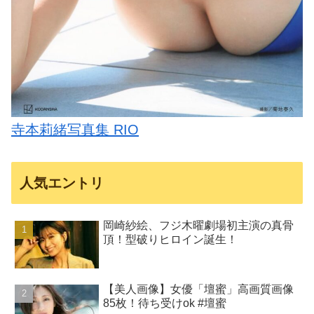
寺本莉緒写真集 RIO
人気エントリ
岡崎紗絵、フジ木曜劇場初主演の真骨
頂！型破りヒロイン誕生！
【美人画像】女優「壇蜜」高画質画像
85枚！待ち受けok #壇蜜