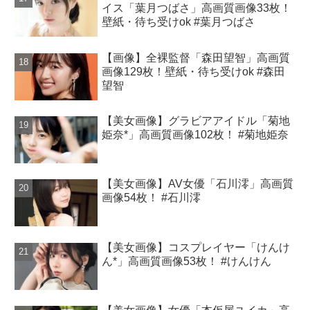
イス「葉月つばさ」高画質画像33枚！
壁紙・待ち受けok #葉月つばさ
【画像】全裸監督「森田望智」高画質
画像129枚！壁紙・待ち受けok #森田
望智
【美女画像】グラビアアイドル「菊地
姫奈*」高画質画像102枚！ #菊地姫奈
【美女画像】AV女優「石川澪」高画質
画像54枚！ #石川澪
【美女画像】コスプレイヤー「けんけ
ん*」高画質画像53枚！ #けんけん