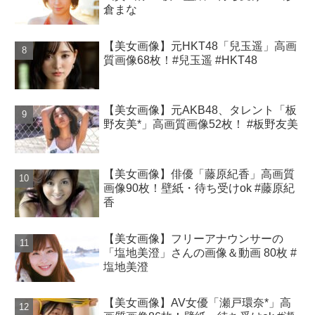
倉まな
【美女画像】元HKT48「兒玉遥」高画
質画像68枚！#兒玉遥 #HKT48
【美女画像】元AKB48、タレント「板
野友美*」高画質画像52枚！ #板野友美
【美女画像】俳優「藤原紀香」高画質
画像90枚！壁紙・待ち受けok #藤原紀
香
【美女画像】フリーアナウンサーの
「塩地美澄」さんの画像＆動画 80枚 #
塩地美澄
【美女画像】AV女優「瀬戸環奈*」高