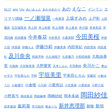
えなこ
あの
インリン
エ
ALLY
ano
Uru
あいみょん
あかせあかり
一ノ瀬瑠菜
上坂すみれ
リマリ姉妹
上戸彩
一色香澄
上田
麗奈
五百城茉央
井上和
井上和香
井上清華
井上真央
井川遥
井本彩花
井
今田美桜
今井春花
澤詩織
井頭愛海
今村美月
今森茉耶
伊原
伊藤沙莉
内田有紀
六花
伊原葵
伊織もえ
伊藤美来
内田理央
内田真
及川奈央
大島由香
礼
和泉芳怜
大久保桜子
大原優乃
大和田南那
央川かこ
里
大野愛実
大政絢
大谷映美里
天木じゅん
天羽希純
奥山
宇垣美里
宇多田ヒカル
かずさ
宇佐美なお
宇咲
安藤笑
小倉ゆ
小倉唯
小栗有以
うか
小倉優子
小川彩
小沢真珠
小貫莉奈
小野六花
岡田紗佳
小野真弓
岡崎紗絵
岡本多緒
尾碕真花
岡副麻希
新井恵理那
嵐莉菜
新垣
新唯
岩本蓮加
市川由衣
新ありな