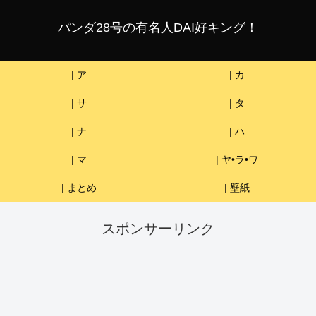
パンダ28号の有名人DAI好キング！
| ア
| カ
| サ
| タ
| ナ
| ハ
| マ
| ヤ•ラ•ワ
| まとめ
| 壁紙
スポンサーリンク