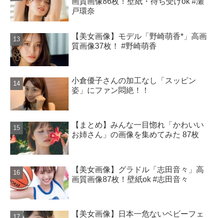
画質画像86枚！壁紙・待ち受けok #瀬
戸環奈
【美女画像】モデル「野崎萌香*」高画
質画像37枚！ #野崎萌香
小倉優子さんの加工なし「スッピン
姿」にファン悶絶！！
【まとめ】みんな一目惚れ「かわいい
お姉さん」の画像を集めてみた 87枚
【美女画像】グラドル「志田音々」高
画質画像87枚！壁紙ok #志田音々
【美女画像】日本一危ないベビーフェ