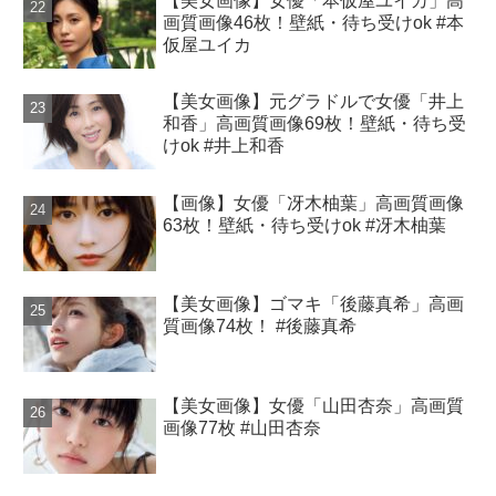
【美女画像】女優「本仮屋ユイカ」高
画質画像46枚！壁紙・待ち受けok #本
仮屋ユイカ
【美女画像】元グラドルで女優「井上
和香」高画質画像69枚！壁紙・待ち受
けok #井上和香
【画像】女優「冴木柚葉」高画質画像
63枚！壁紙・待ち受けok #冴木柚葉
【美女画像】ゴマキ「後藤真希」高画
質画像74枚！ #後藤真希
【美女画像】女優「山田杏奈」高画質
画像77枚 #山田杏奈