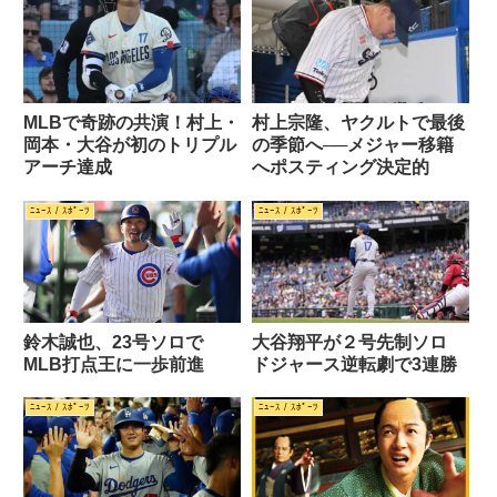
MLBで奇跡の共演！村上・
村上宗隆、ヤクルトで最後
岡本・大谷が初のトリプル
の季節へ──メジャー移籍
アーチ達成
へポスティング決定的
ﾆｭｰｽ / ｽﾎﾟｰﾂ
ﾆｭｰｽ / ｽﾎﾟｰﾂ
鈴木誠也、23号ソロで
大谷翔平が２号先制ソロ
MLB打点王に一歩前進
ドジャース逆転劇で3連勝
ﾆｭｰｽ / ｽﾎﾟｰﾂ
ﾆｭｰｽ / ｽﾎﾟｰﾂ