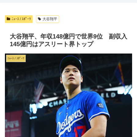
ﾆｭｰｽ / ｽﾎﾟｰﾂ
大谷翔平
大谷翔平、年収148億円で世界9位 副収入
145億円はアスリート界トップ
ﾆｭｰｽ / ｽﾎﾟｰﾂ