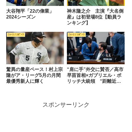
大谷翔平「22の偉業」
神木隆之介 主演『大名倒
2024シーズン
産』は初登場8位【動員ラ
ンキング】
ﾆｭｰｽ / ｽﾎﾟｰﾂ
ﾆｭｰｽ / ｽﾎﾟｰﾂ
驚異の量産ペース！村上宗
“肩に手”外交に賛否／高市
隆がア・リーグ5月の月間
早苗首相×ガブリエル・ボ
最優秀新人に輝く
リッチ大統領 “距離近す
ぎ”批判の正体とは
スポンサーリンク