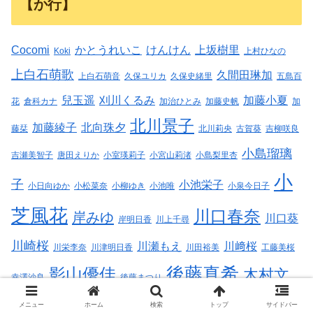
【か行】
Cocomi
かとうれいこ
けんけん
上坂樹里
Koki
上村ひなの
上白石萌歌
久間田琳加
上白石萌音
久保ユリカ
久保史緒里
五島百
兒玉遥
刈川くるみ
加藤小夏
花
倉科カナ
加治ひとみ
加藤史帆
加
北川景子
加藤綾子
北向珠夕
藤栞
北川莉央
古賀葵
吉柳咲良
小島瑠璃
吉瀬美智子
唐田えりか
小室瑛莉子
小宮山莉渚
小島梨里杏
小
子
小池栄子
小日向ゆか
小松菜奈
小柳ゆき
小池唯
小泉今日子
芝風花
川口春奈
岸みゆ
川口葵
岸明日香
川上千尋
川崎桜
川瀬もえ
川﨑桜
川栄李奈
川津明日香
川田裕美
工藤美桜
後藤真希
影山優佳
木村文
幸澤沙良
後藤まつり
乃
椛島光
メニュー
ホーム
検索
トップ
サイドバー
木村有希
木村萌那
柏原芳恵
桑子真帆
楓カレン
楠木ともり