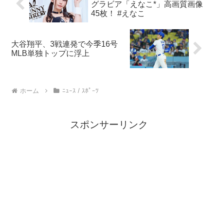
グラビア「えなこ*」高画質画像
45枚！ #えなこ
大谷翔平、3戦連発で今季16号
MLB単独トップに浮上
ホーム
ﾆｭｰｽ / ｽﾎﾟｰﾂ
スポンサーリンク