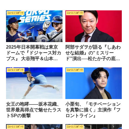
ﾆｭｰｽ / ｽﾎﾟｰﾂ
ﾆｭｰｽ / ｽﾎﾟｰﾂ
2025年日本開幕戦は東京
阿部サダヲが語る『しあわ
ドームで『ドジャース対カ
せな結婚』の“ミスリー
ブス』 大谷翔平＆山本由
ド”演出──松たか子の底知
伸 vs 今永昇太＆鈴木誠也
れぬ魅力に翻弄されて
ﾆｭｰｽ / ｽﾎﾟｰﾂ
ﾆｭｰｽ / ｽﾎﾟｰﾂ
女王の咆哮――坂本花織、
小栗旬、「モチベーション
世界最高得点で魅せたラス
を真摯に描く」主演作『フ
トSPの衝撃
ロントライン』
ﾆｭｰｽ / ｽﾎﾟｰﾂ
ﾆｭｰｽ / ｽﾎﾟｰﾂ