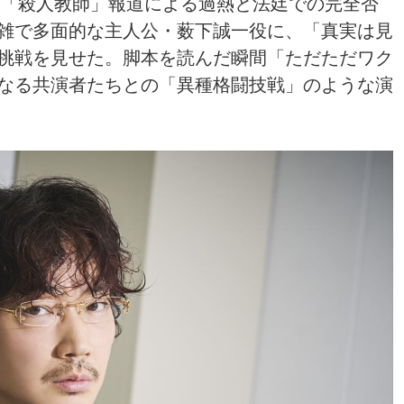
た「殺人教師」報道による過熱と法廷での完全否
雑で多面的な主人公・薮下誠一役に、「真実は見
挑戦を見せた。脚本を読んだ瞬間「ただただワク
なる共演者たちとの「異種格闘技戦」のような演