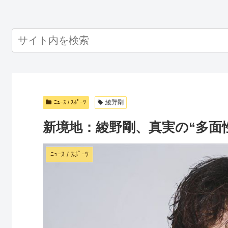
ﾆｭｰｽ / ｽﾎﾟｰﾂ
綾野剛
新境地：綾野剛、真実の“多面
ﾆｭｰｽ / ｽﾎﾟｰﾂ