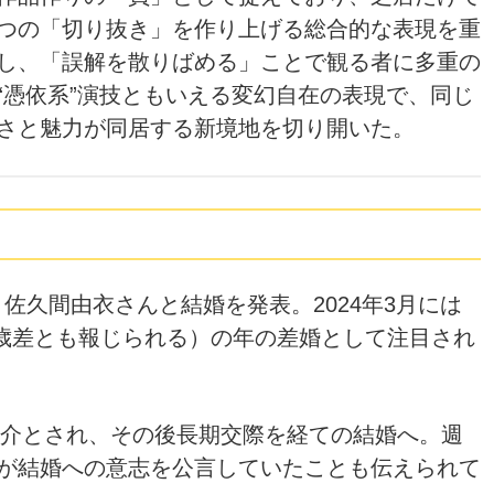
つの「切り抜き」を作り上げる総合的な表現を重
し、「誤解を散りばめる」ことで観る者に多重の
“憑依系”演技ともいえる変幻自在の表現で、同じ
さと魅力が同居する新境地を切り開いた。
優・佐久間由衣さんと結婚を発表。2024年3月には
3歳差とも報じられる）の年の差婚として注目され
紹介とされ、その後長期交際を経ての結婚へ。週
が結婚への意志を公言していたことも伝えられて