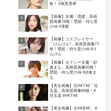
枚！ #南里美希
【画像】女優「壇蜜」高画
質画像78枚！壁紙・待ち受
けok #壇蜜
【画像】コスプレイヤー
「けんけん*」高画質画像77
枚！壁紙・待ち受けok #け
んけん
【画像】セクシー女優「紗
倉まな」高画質画像95枚！
壁紙・待ち受けok #紗倉ま
な
【美女画像】元HKT48「兒
玉遥」高画質画像68枚！#
兒玉遥 #HKT48
【美女画像】元AKB48、タ