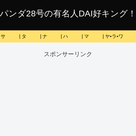
パンダ28号の有名人DAI好キング
| サ
| タ
| ナ
| ハ
| マ
| ヤ•ラ•ワ
スポンサーリンク