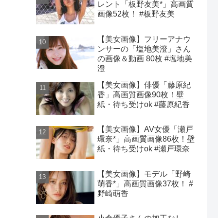
レント「板野友美*」高画質
画像52枚！ #板野友美
【美女画像】フリーアナウ
ンサーの「塩地美澄」さん
の画像＆動画 80枚 #塩地美
澄
【美女画像】俳優「藤原紀
香」高画質画像90枚！壁
紙・待ち受けok #藤原紀香
【美女画像】AV女優「瀬戸
環奈*」高画質画像86枚！壁
紙・待ち受けok #瀬戸環奈
【美女画像】モデル「野崎
萌香*」高画質画像37枚！ #
野崎萌香