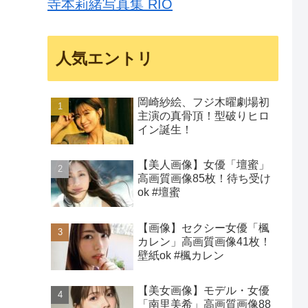
寺本莉緒写真集 RIO
人気エントリ
岡崎紗絵、フジ木曜劇場初
主演の真骨頂！型破りヒロ
イン誕生！
【美人画像】女優「壇蜜」
高画質画像85枚！待ち受け
ok #壇蜜
【画像】セクシー女優「楓
カレン」高画質画像41枚！
壁紙ok #楓カレン
【美女画像】モデル・女優
「南里美希」高画質画像88