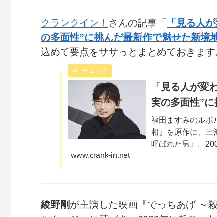
クランクイン！
さんの記事「
「見る人が
の多面性”に挑んだ最新作で魅せた新境
込めて要点をササっとまとめておきます。詳
「見る人が変
実の多面性”
福田ますみのルポ
相』を原作に、三
呼ばれた男』。2
www.crank-in.net
室拓翔（三浦綺羅）
綾野剛
が主演した映画『でっちあげ ～