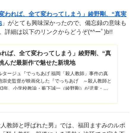
変われば、全て変わってしまう」綾野剛、“真実
地
」がとても興味深かったので、備忘録の意味も
細は以下のリンクからどうぞ(*^ーﾟ)b!!
われば、全て変わってしまう」綾野剛、“真
に挑んだ最新作で魅せた新境地
ルタージュ『でっちあげ 福岡「殺人教師」事件の真
池崇史監督が映画化した『でっちあげ ～殺人教師と
003年、小学校教諭・薮下誠一（綾野剛）が児童・氷
への体罰で保護者・氷室律子（...
殺人教師と呼ばれた男』では、福田ますみのルポ