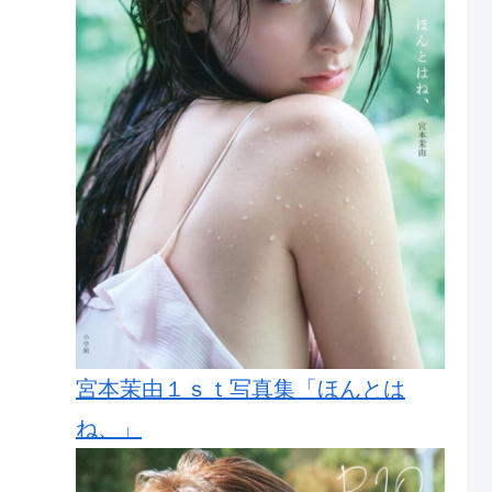
宮本茉由１ｓｔ写真集「ほんとは
ね、」