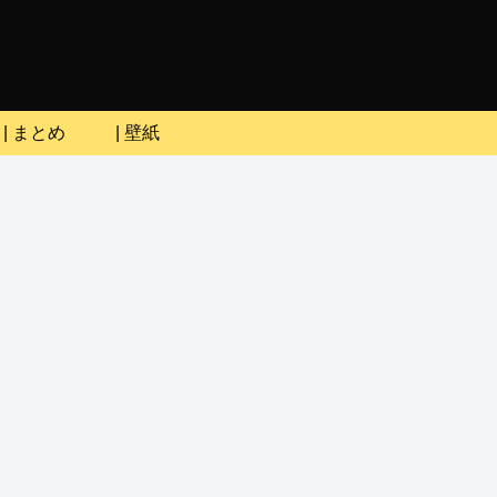
！
| まとめ
| 壁紙