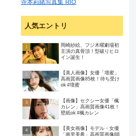
寺本莉緒写真集 RIO
人気エントリ
岡崎紗絵、フジ木曜劇場初
主演の真骨頂！型破りヒロ
イン誕生！
【美人画像】女優「壇蜜」
高画質画像85枚！待ち受け
ok #壇蜜
【画像】セクシー女優「楓
カレン」高画質画像41枚！
壁紙ok #楓カレン
【美女画像】モデル・女優
「南里美希」高画質画像88