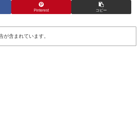
Pinterest
コピー
告が含まれています。