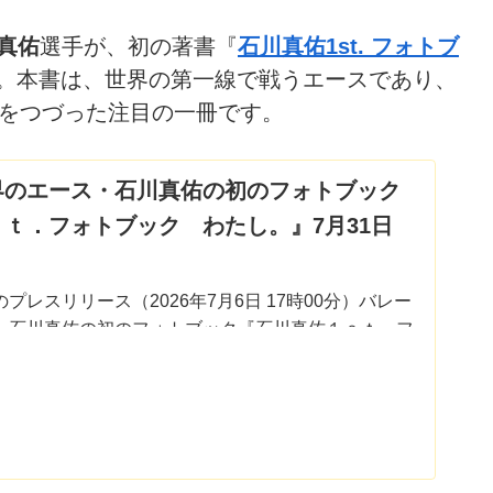
真佑
選手が、初の著書『
石川真佑1st. フォトブ
す。本書は、世界の第一線で戦うエースであり、
分をつづった注目の一冊です。
界のエース・石川真佑の初のフォトブック
ｔ．フォトブック わたし。』7月31日
プレスリリース（2026年7月6日 17時00分）バレー
・石川真佑の初のフォトブック『石川真佑１ｓｔ．フ
。』7月31日（金）発売！