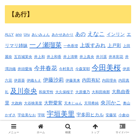
【あ行】
えなこ
あの
インリン
エ
ALLY
ano
Uru
あいみょん
あかせあかり
一ノ瀬瑠菜
上坂すみれ
リマリ姉妹
上戸彩
一色香澄
上田
麗奈
五百城茉央
井上和
井上和香
井上清華
井上真央
井川遥
井本彩花
井
今田美桜
今井春花
澤詩織
井頭愛海
今村美月
今森茉耶
伊原
伊藤沙莉
内田有紀
六花
伊原葵
伊織もえ
伊藤美来
内田理央
内田真
及川奈央
大島由香
礼
和泉芳怜
大久保桜子
大原優乃
大和田南那
央川かこ
里
大野愛実
大政絢
大谷映美里
天木じゅん
天羽希純
奥山
宇垣美里
宇多田ヒカル
かずさ
宇佐美なお
宇咲
安藤笑
小倉ゆ
小倉唯
小栗有以
うか
小倉優子
小川彩
小沢真珠
小貫莉奈
小野六花
メニュー
ホーム
検索
トップ
サイドバー