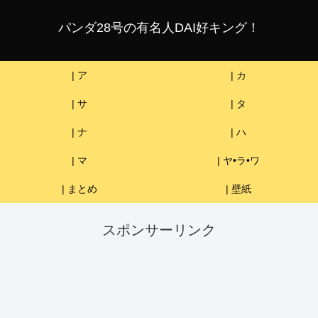
パンダ28号の有名人DAI好キング！
| ア
| カ
| サ
| タ
| ナ
| ハ
| マ
| ヤ•ラ•ワ
| まとめ
| 壁紙
スポンサーリンク