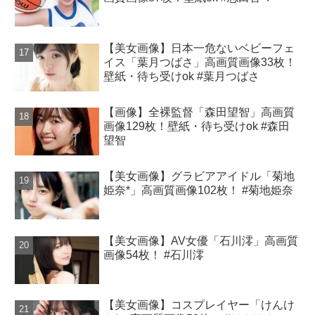
【美女画像】日本一危ないベビーフェ
イス「葉月つばさ」高画質画像33枚！
壁紙・待ち受けok #葉月つばさ
【画像】全裸監督「森田望智」高画質
画像129枚！壁紙・待ち受けok #森田
望智
【美女画像】グラビアアイドル「菊地
姫奈*」高画質画像102枚！ #菊地姫奈
【美女画像】AV女優「石川澪」高画質
画像54枚！ #石川澪
【美女画像】コスプレイヤー「けんけ