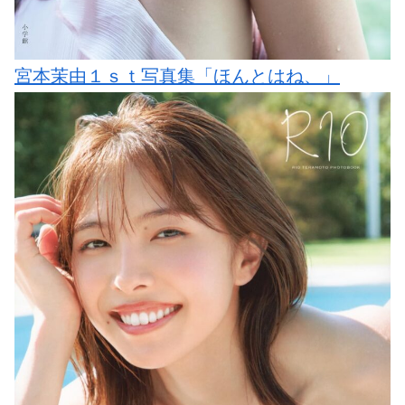
宮本茉由１ｓｔ写真集「ほんとはね、」