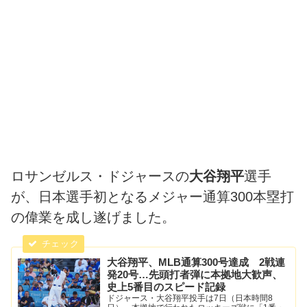
ロサンゼルス・ドジャースの
大谷翔平
選手
が、日本選手初となるメジャー通算300本塁打
の偉業を成し遂げました。
大谷翔平、MLB通算300号達成 2戦連
発20号…先頭打者弾に本拠地大歓声、
史上5番目のスピード記録
ドジャース・大谷翔平投手は7日（日本時間8