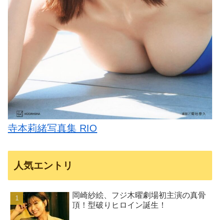
寺本莉緒写真集 RIO
人気エントリ
岡崎紗絵、フジ木曜劇場初主演の真骨
頂！型破りヒロイン誕生！