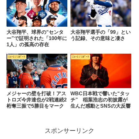
大谷翔平、球界の“センタ
大谷翔平選手の「99」とい
ー”で証明された「100年に
う記録、その意味と凄さ
1人」の孤高の存在
ﾆｭｰｽ / ｽﾎﾟｰﾂ
ﾆｭｰｽ / ｽﾎﾟｰﾂ
メジャーの壁を打破！アス
WBC日本戦で響いた“タッ
トロズ今井達也が2戦連続2
チ” 稲葉浩志の初披露が
桁奪三振で5勝目をマーク
生んだ感動とSNSの大反響
スポンサーリンク