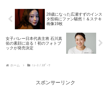
28歳になった広瀬すずのインス
タ投稿にファン騒然！＆ステキ
画像19枚
女子バレー日本代表主将 石川真
佑の素顔に迫る！初のフォトブ
ックが発売決定
ホーム
ﾆｭｰｽ / ｽﾎﾟｰﾂ
スポンサーリンク