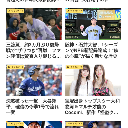
新
ﾆｭｰｽ / ｽﾎﾟｰﾂ
ﾆｭｰｽ / ｽﾎﾟｰﾂ
三笘薫、約3カ月ぶり復帰
阪神・石井大智、1シーズ
戦で“ザワつき”再燃 ファ
ンでNPB新記録達成！“鉄
ン評価は賛否入り混じるパ
の心臓”が描く新たな歴史
フォーマンス
ﾆｭｰｽ / ｽﾎﾟｰﾂ
ﾆｭｰｽ / ｽﾎﾟｰﾂ
沈黙破った一撃 大谷翔
宝塚出身トップスター大和
平、確信の今季1号で流れ
悠河＆マルチ才能の
一変
Cocomi、新作『怪盗クイ
ーン』で優雅バカンス共演
ﾆｭｰｽ / ｽﾎﾟｰﾂ
ﾆｭｰｽ / ｽﾎﾟｰﾂ