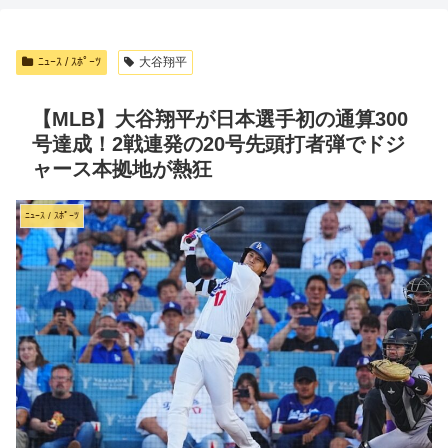
ﾆｭｰｽ / ｽﾎﾟｰﾂ
大谷翔平
【MLB】大谷翔平が日本選手初の通算300
号達成！2戦連発の20号先頭打者弾でドジ
ャース本拠地が熱狂
ﾆｭｰｽ / ｽﾎﾟｰﾂ