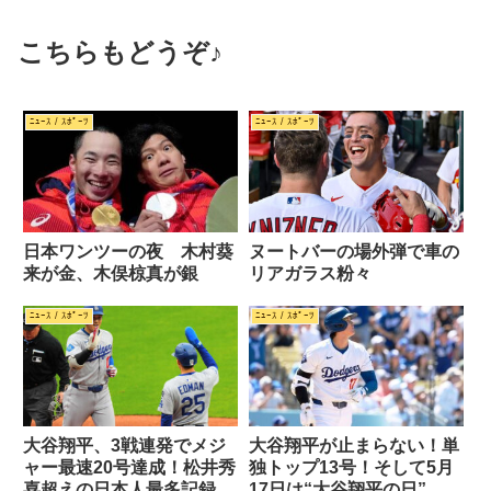
こちらもどうぞ♪
ﾆｭｰｽ / ｽﾎﾟｰﾂ
ﾆｭｰｽ / ｽﾎﾟｰﾂ
日本ワンツーの夜 木村葵
ヌートバーの場外弾で車の
来が金、木俣椋真が銀
リアガラス粉々
ﾆｭｰｽ / ｽﾎﾟｰﾂ
ﾆｭｰｽ / ｽﾎﾟｰﾂ
大谷翔平、3戦連発でメジ
大谷翔平が止まらない！単
ャー最速20号達成！松井秀
独トップ13号！そして5月
喜超えの日本人最多記録更
17日は“大谷翔平の日”