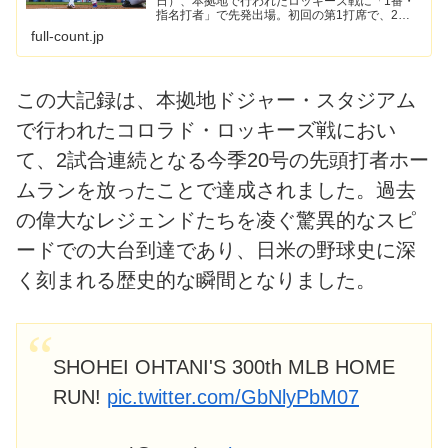
日）、本拠地で行われたロッキーズ戦に「1番・
指名打者」で先発出場。初回の第1打席で、2試
合連発となる20号先頭打者弾を放ち、メジャー
full-count.jp
通算300本塁打の大台に到達した。日米通算350
本塁打（NPB48...
この大記録は、本拠地ドジャー・スタジアム
で行われたコロラド・ロッキーズ戦におい
て、2試合連続となる今季20号の先頭打者ホー
ムランを放ったことで達成されました。過去
の偉大なレジェンドたちを凌ぐ驚異的なスピ
ードでの大台到達であり、日米の野球史に深
く刻まれる歴史的な瞬間となりました。
SHOHEI OHTANI'S 300th MLB HOME
RUN!
pic.twitter.com/GbNlyPbM07