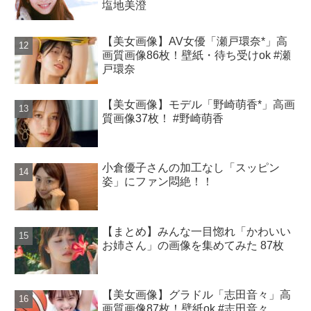
塩地美澄
【美女画像】AV女優「瀬戸環奈*」高
画質画像86枚！壁紙・待ち受けok #瀬
戸環奈
【美女画像】モデル「野崎萌香*」高画
質画像37枚！ #野崎萌香
小倉優子さんの加工なし「スッピン
姿」にファン悶絶！！
【まとめ】みんな一目惚れ「かわいい
お姉さん」の画像を集めてみた 87枚
【美女画像】グラドル「志田音々」高
画質画像87枚！壁紙ok #志田音々