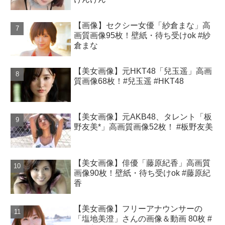
【画像】セクシー女優「紗倉まな」高
画質画像95枚！壁紙・待ち受けok #紗
倉まな
【美女画像】元HKT48「兒玉遥」高画
質画像68枚！#兒玉遥 #HKT48
【美女画像】元AKB48、タレント「板
野友美*」高画質画像52枚！ #板野友美
【美女画像】俳優「藤原紀香」高画質
画像90枚！壁紙・待ち受けok #藤原紀
香
【美女画像】フリーアナウンサーの
「塩地美澄」さんの画像＆動画 80枚 #