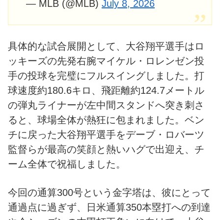
— MLB (@MLB)
July 8, 2026
具体的な試合展開として、大谷翔平選手はロ
ッキーズの先発右腕マイケル・ロレンゼン投
手の投球を完璧にフルスイングしました。打
球速度約180.6キロ、飛距離約124.7メートル
の弾丸ライナーが左中間スタンドへ突き刺さ
ると、球場全体が熱狂に包まれました。ベン
チに戻った大谷翔平選手をデーブ・ロバーツ
監督らが最高の笑顔と熱いハグで出迎え、チ
ーム全体で祝福しました。
今回の通算300号という金字塔は、彼にとって
通過点に過ぎず、日米通算350本塁打への到達