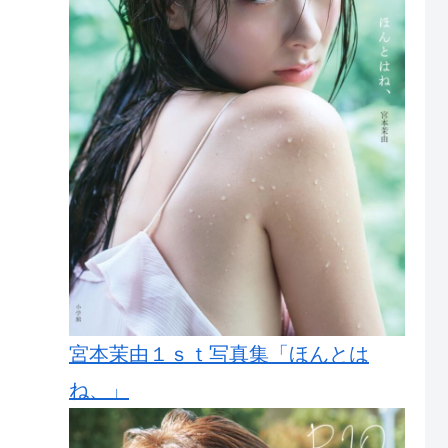
宮本茉由１ｓｔ写真集「ほんとは
ね、」