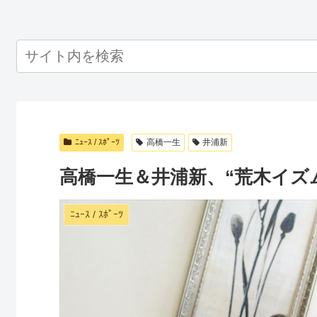
ﾆｭｰｽ / ｽﾎﾟｰﾂ
高橋一生
井浦新
高橋一生＆井浦新、“荒木イズ
ﾆｭｰｽ / ｽﾎﾟｰﾂ