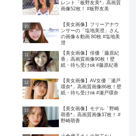
レント「板野友美*」高画質
画像52枚！ #板野友美
【美女画像】フリーアナウ
ンサーの「塩地美澄」さん
の画像＆動画 80枚 #塩地美
澄
【美女画像】俳優「藤原紀
香」高画質画像90枚！壁
紙・待ち受けok #藤原紀香
【美女画像】AV女優「瀬戸
環奈*」高画質画像86枚！壁
紙・待ち受けok #瀬戸環奈
【美女画像】モデル「野崎
萌香*」高画質画像37枚！ #
野崎萌香