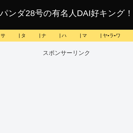
パンダ28号の有名人DAI好キング
| サ
| タ
| ナ
| ハ
| マ
| ヤ•ラ•ワ
スポンサーリンク