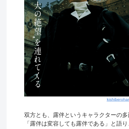
kishiberoha
双方とも、露伴というキャラクターの多
「露伴は変容しても露伴である」と語り