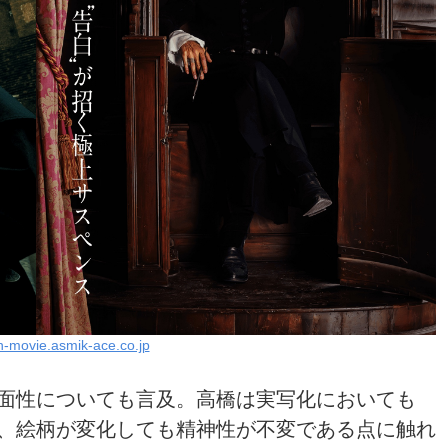
n-movie.asmik-ace.co.jp
面性についても言及。高橋は実写化においても
、絵柄が変化しても精神性が不変である点に触れ