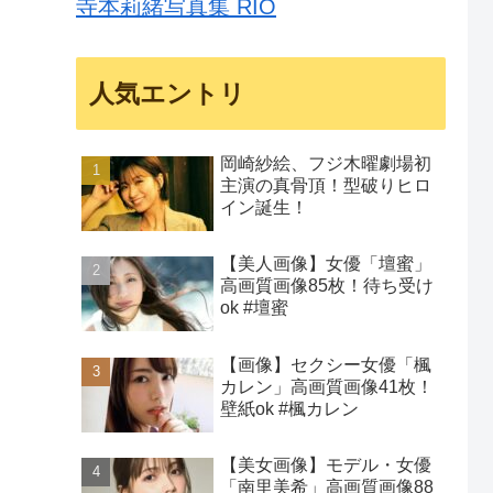
寺本莉緒写真集 RIO
人気エントリ
岡崎紗絵、フジ木曜劇場初
主演の真骨頂！型破りヒロ
イン誕生！
【美人画像】女優「壇蜜」
高画質画像85枚！待ち受け
ok #壇蜜
【画像】セクシー女優「楓
カレン」高画質画像41枚！
壁紙ok #楓カレン
【美女画像】モデル・女優
「南里美希」高画質画像88