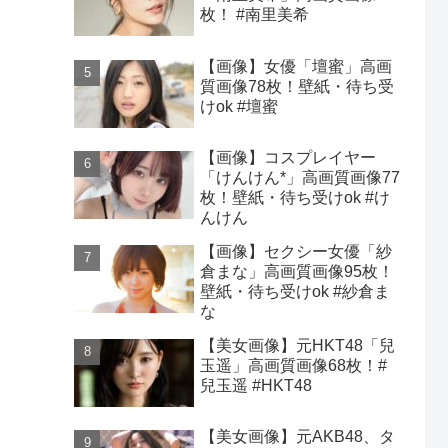
枚！ #南里美希
【画像】女優「壇蜜」高画
質画像78枚！壁紙・待ち受
けok #壇蜜
【画像】コスプレイヤー
「けんけん*」高画質画像77
枚！壁紙・待ち受けok #け
んけん
【画像】セクシー女優「紗
倉まな」高画質画像95枚！
壁紙・待ち受けok #紗倉ま
な
【美女画像】元HKT48「兒
玉遥」高画質画像68枚！#
兒玉遥 #HKT48
【美女画像】元AKB48、タ