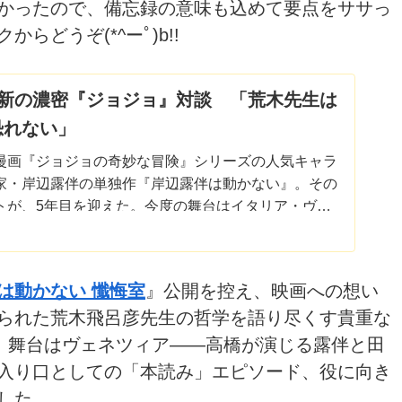
かったので、備忘録の意味も込めて要点をササっ
どうぞ(*^ーﾟ)b!!
浦新の濃密『ジョジョ』対談 「荒木先生は
恐れない」
漫画『ジョジョの奇妙な冒険』シリーズの人気キャラ
家・岸辺露伴の単独作『岸辺露伴は動かない』。その
トが、5年目を迎えた。今度の舞台はイタリア・ヴェ
の原点である『懺悔室』の映画化...
は動かない 懺悔室
』公開を控え、映画への想い
られた荒木飛呂彦先生の哲学を語り尽くす貴重な
日、舞台はヴェネツィア――高橋が演じる露伴と田
入り口としての「本読み」エピソード、役に向き
した。