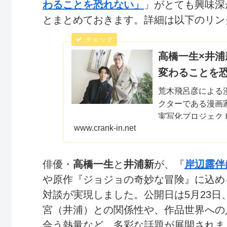
わることを恐れない」
」がとても興味深
とまとめておきます。詳細は以下のリンクから
高橋一生×井
変わることを
荒木飛呂彦による
クターである漫画
実写化プロジェク
www.crank-in.net
ネツィア。シリーズ
俳優・
高橋一生
と
井浦新
が、『
岸辺露伴
や原作『ジョジョの奇妙な冒険』に込め
対談が実現しました。公開日は5月23
宮（井浦）との関係性や、作品世界への
合う熱量など、多彩な話題が展開されま