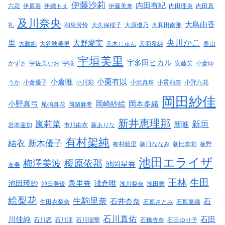
伊藤沙莉
内田有紀
六花
伊原葵
伊織もえ
伊藤美来
内田理央
内田真
及川奈央
大島由香
礼
和泉芳怜
大久保桜子
大原優乃
大和田南那
央川かこ
里
大野愛実
大政絢
大谷映美里
天木じゅん
天羽希純
奥山
宇垣美里
宇多田ヒカル
かずさ
宇佐美なお
宇咲
安藤笑
小倉ゆ
小倉唯
小栗有以
うか
小倉優子
小川彩
小沢真珠
小貫莉奈
小野六花
岡田紗佳
小野真弓
岡崎紗絵
岡本多緒
尾碕真花
岡副麻希
新井恵理那
嵐莉菜
新垣
新唯
岩本蓮加
市川由衣
新ありな
有村架純
結衣
新木優子
有村藍里
朝日ななみ
朝比奈彩
板野
池田エライザ
梅澤美波
榎原依那
池岡星香
友美
王林
生田
池田瑛紗
泉里香
浅倉唯
池田美優
浅川梨奈
浅田舞
絵梨花
生駒里奈
石井杏奈
石
生田衣梨奈
石原さとみ
石原夏織
石川真佑
川佳純
石田
石川恋
石川澪
石川瑠華
石橋杏奈
石田ゆり子