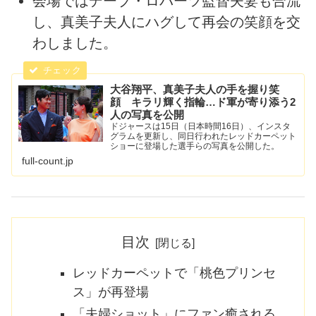
会場ではデーブ・ロバーツ監督夫妻も合流
し、真美子夫人にハグして再会の笑顔を交
わしました。
大谷翔平、真美子夫人の手を握り笑
顔 キラリ輝く指輪…ド軍が寄り添う2
人の写真を公開
ドジャースは15日（日本時間16日）、インスタ
グラムを更新し、同日行われたレッドカーペット
ショーに登場した選手らの写真を公開した。
full-count.jp
目次
レッドカーペットで「桃色プリンセ
ス」が再登場
「夫婦ショット」にファン癒される