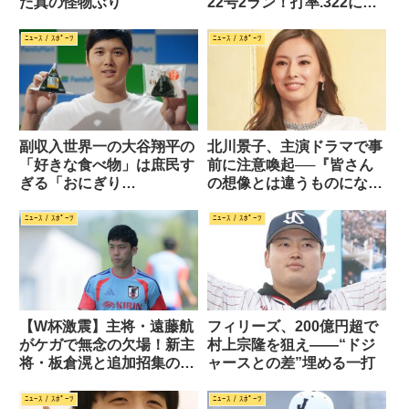
た真の怪物ぶり
22号2ラン！打率.322に上
昇！！
ﾆｭｰｽ / ｽﾎﾟｰﾂ
ﾆｭｰｽ / ｽﾎﾟｰﾂ
副収入世界一の大谷翔平の
北川景子、主演ドラマで事
「好きな食べ物」は庶民す
前に注意喚起──『皆さん
ぎる「おにぎり
の想像とは違うものになり
（Riceball）」
ますので』
ﾆｭｰｽ / ｽﾎﾟｰﾂ
ﾆｭｰｽ / ｽﾎﾟｰﾂ
【W杯激震】主将・遠藤航
フィリーズ、200億円超で
がケガで無念の欠場！新主
村上宗隆を狙え――“ドジ
将・板倉滉と追加招集の町
ャースとの差”埋める一打
野修斗で挑むオランダ戦
ﾆｭｰｽ / ｽﾎﾟｰﾂ
ﾆｭｰｽ / ｽﾎﾟｰﾂ