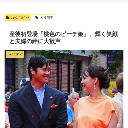
ﾆｭｰｽ / ｽﾎﾟｰﾂ
大谷翔平
産後初登場「桃色のピーチ姫」、輝く笑顔
と夫婦の絆に大歓声
ﾆｭｰｽ / ｽﾎﾟｰﾂ