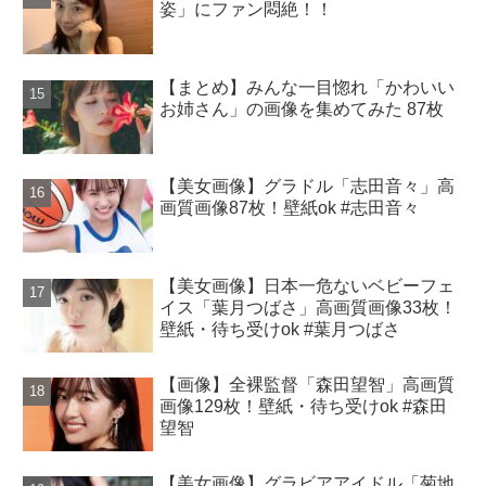
姿」にファン悶絶！！
【まとめ】みんな一目惚れ「かわいい
お姉さん」の画像を集めてみた 87枚
【美女画像】グラドル「志田音々」高
画質画像87枚！壁紙ok #志田音々
【美女画像】日本一危ないベビーフェ
イス「葉月つばさ」高画質画像33枚！
壁紙・待ち受けok #葉月つばさ
【画像】全裸監督「森田望智」高画質
画像129枚！壁紙・待ち受けok #森田
望智
【美女画像】グラビアアイドル「菊地