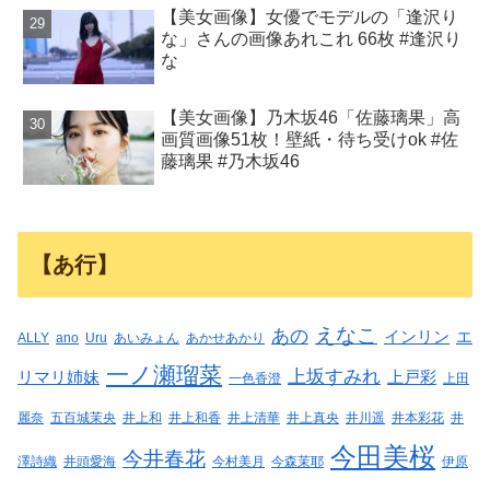
【美女画像】女優でモデルの「逢沢り
な」さんの画像あれこれ 66枚 #逢沢り
な
【美女画像】乃木坂46「佐藤璃果」高
画質画像51枚！壁紙・待ち受けok #佐
藤璃果 #乃木坂46
【あ行】
えなこ
あの
インリン
エ
ALLY
ano
Uru
あいみょん
あかせあかり
一ノ瀬瑠菜
上坂すみれ
リマリ姉妹
上戸彩
一色香澄
上田
麗奈
五百城茉央
井上和
井上和香
井上清華
井上真央
井川遥
井本彩花
井
今田美桜
今井春花
澤詩織
井頭愛海
今村美月
今森茉耶
伊原