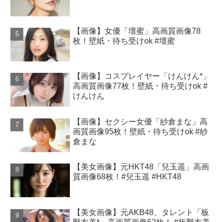
【画像】女優「壇蜜」高画質画像78
枚！壁紙・待ち受けok #壇蜜
【画像】コスプレイヤー「けんけん*」
高画質画像77枚！壁紙・待ち受けok #
けんけん
【画像】セクシー女優「紗倉まな」高
画質画像95枚！壁紙・待ち受けok #紗
倉まな
【美女画像】元HKT48「兒玉遥」高画
質画像68枚！#兒玉遥 #HKT48
【美女画像】元AKB48、タレント「板