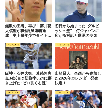
無敗の王者、再び！藤井聡
初日から始まった“ダルビ
太棋聖が棋聖戦6連覇達
ッシュ塾” 侍ジャパンに
成 史上最年少でタイトル
広がる対話と継承の空気
通算30期に到達
ﾆｭｰｽ / ｽﾎﾟｰﾂ
ﾆｭｰｽ / ｽﾎﾟｰﾂ
阪神・石井大智、連続無失
山崎賢人、企画から参加し
点34試合＆防御率0.24に磨
た2026年カレンダー発売
き上げた“ゼロ貫く右腕”
決定！
ﾆｭｰｽ / ｽﾎﾟｰﾂ
ﾆｭｰｽ / ｽﾎﾟｰﾂ