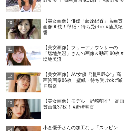
野友美*」高画質画像52枚！ #板野友美
【美女画像】俳優「藤原紀香」高画質
画像90枚！壁紙・待ち受けok #藤原紀
香
【美女画像】フリーアナウンサーの
「塩地美澄」さんの画像＆動画 80枚 #
塩地美澄
【美女画像】AV女優「瀬戸環奈*」高
画質画像86枚！壁紙・待ち受けok #瀬
戸環奈
【美女画像】モデル「野崎萌香*」高画
質画像37枚！ #野崎萌香
小倉優子さんの加工なし「スッピン