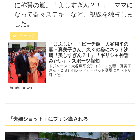
に称賛の嵐。「美しすぎん？！」「ママに
なって益々ステキ」など、視線を独占しま
した。
「まぶしい」「ピーチ姫」大谷翔平の
妻・真美子さん、久々の姿にネット沸
騰「美しすぎん？！」「ギリシャ神話
みたい」 - スポーツ報知
ドジャース・大谷翔平投手（３１）の妻・真美子
さん（２８）のレッドカーペット登場にネットが
沸いた。
hochi.news
「夫婦ショット」にファン癒される