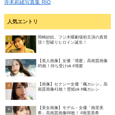
寺本莉緒写真集 RIO
人気エントリ
岡崎紗絵、フジ木曜劇場初主演の真骨
頂！型破りヒロイン誕生！
【美人画像】女優「壇蜜」高画質画像
85枚！待ち受けok #壇蜜
【画像】セクシー女優「楓カレン」高
画質画像41枚！壁紙ok #楓カレン
【美女画像】モデル・女優「南里美
希」高画質画像88枚！ #南里美希