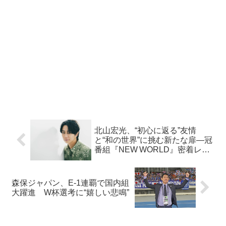
北山宏光、“初心に返る”友情
と“和の世界”に挑む新たな扉—冠
番組『NEW WORLD』密着レポ
ート
森保ジャパン、E‑1連覇で国内組
大躍進 W杯選考に“嬉しい悲鳴”