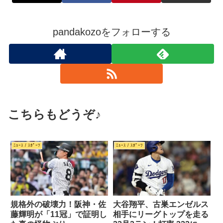
pandakozoをフォローする
こちらもどうぞ♪
ﾆｭｰｽ / ｽﾎﾟｰﾂ
ﾆｭｰｽ / ｽﾎﾟｰﾂ
規格外の破壊力！阪神・佐
大谷翔平、古巣エンゼルス
藤輝明が「11冠」で証明し
相手にリーグトップを走る