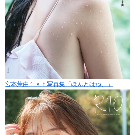
宮本茉由１ｓｔ写真集「ほんとはね、」