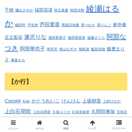
綾瀬はる
千穂
礒部花凜
磯山さやか
秋元真夏
秋田汐梨
か
芦田愛菜
蒼井優
織莉叶
芋生悠
茜屋日海夏
葵つかさ
葵りんご
阿部な
逢沢りな
足立梨花
逢田梨香子
逢田珠里依
遠藤さくら
つき
阿部華也子
飯豊まり
雨宮天
青山なぎさ
飛鳥凛
飯田里穂
え
麻倉もも
【か行】
Cocomi
かとうれいこ
けんけん
上坂樹里
Koki
上村ひなの
上白石萌歌
久間田琳加
上白石萌音
久保ユリカ
久保史緒里
五島百
兒玉遥
刈川くるみ
加藤小夏
花
倉科カナ
加治ひとみ
加藤史帆
加
メニュー
ホーム
検索
トップ
サイドバー