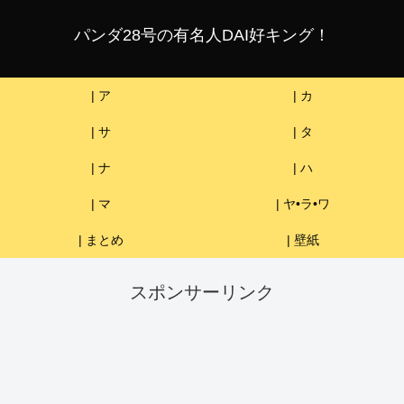
パンダ28号の有名人DAI好キング！
| ア
| カ
| サ
| タ
| ナ
| ハ
| マ
| ヤ•ラ•ワ
| まとめ
| 壁紙
スポンサーリンク