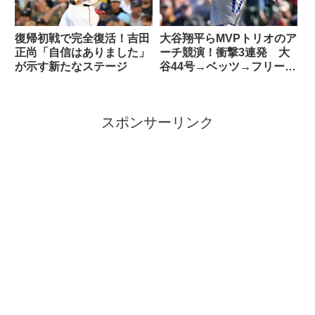
復帰初戦で完全復活！吉田
大谷翔平らMVPトリオのア
正尚「自信はありました」
ーチ競演！衝撃3連発 大
が示す新たなステージ
谷44号→ベッツ→フリーマ
ン
スポンサーリンク