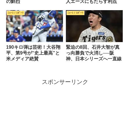
の鮮烈
人エースにもたらす利点
ﾆｭｰｽ / ｽﾎﾟｰﾂ
ﾆｭｰｽ / ｽﾎﾟｰﾂ
190キロ弾は芸術！大谷翔
緊迫の8回、石井大智が真
平、第9号が“史上最高”と
っ向勝負で火消し──阪
米メディア絶賛
神、日本シリーズへ一直線
スポンサーリンク