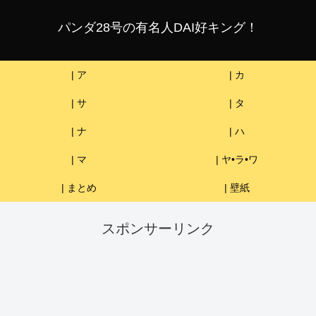
パンダ28号の有名人DAI好キング！
| ア
| カ
| サ
| タ
| ナ
| ハ
| マ
| ヤ•ラ•ワ
| まとめ
| 壁紙
スポンサーリンク