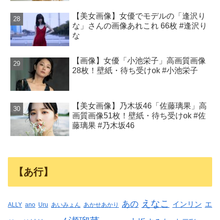
【美女画像】女優でモデルの「逢沢り
な」さんの画像あれこれ 66枚 #逢沢り
な
【画像】女優「小池栄子」高画質画像
28枚！壁紙・待ち受けok #小池栄子
【美女画像】乃木坂46「佐藤璃果」高
画質画像51枚！壁紙・待ち受けok #佐
藤璃果 #乃木坂46
【あ行】
えなこ
あの
インリン
エ
ALLY
ano
Uru
あいみょん
あかせあかり