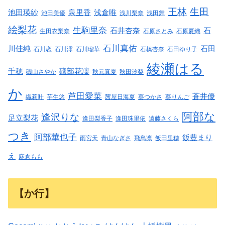
王林
生田
池田瑛紗
泉里香
浅倉唯
池田美優
浅川梨奈
浅田舞
絵梨花
生駒里奈
石井杏奈
石
生田衣梨奈
石原さとみ
石原夏織
石川真佑
川佳純
石田
石川恋
石川澪
石川瑠華
石橋杏奈
石田ゆり子
綾瀬はる
千穂
礒部花凜
磯山さやか
秋元真夏
秋田汐梨
か
芦田愛菜
蒼井優
織莉叶
芋生悠
茜屋日海夏
葵つかさ
葵りんご
阿部な
逢沢りな
足立梨花
逢田梨香子
逢田珠里依
遠藤さくら
つき
阿部華也子
飯豊まり
雨宮天
青山なぎさ
飛鳥凛
飯田里穂
え
麻倉もも
【か行】