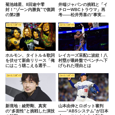
菊池雄星、8回途中零
井端ジャパンの挑戦と「イ
封！“ゾーン内勝負”で復調
チローWBCトラウマ」再
の第2勝
考――松井秀喜の“事実上
の入閣”で蘇る記憶
ﾆｭｰｽ / ｽﾎﾟｰﾂ
ﾆｭｰｽ / ｽﾎﾟｰﾂ
ホルモン、タイトル＆歌詞
レイカーズ采配に波紋！八
を伏せて新曲リリース「俺
村塁が最終盤でベンチへ下
にはこう聴こえる選手
げられた理由とは
権!!」開催
ﾆｭｰｽ / ｽﾎﾟｰﾂ
ﾆｭｰｽ / ｽﾎﾟｰﾂ
新境地：綾野剛、真実
山本由伸とロボット審判
の“多面性”と挑戦した演技
――“ABSシステム”が日本