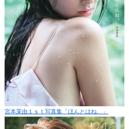
宮本茉由１ｓｔ写真集「ほんとはね、」