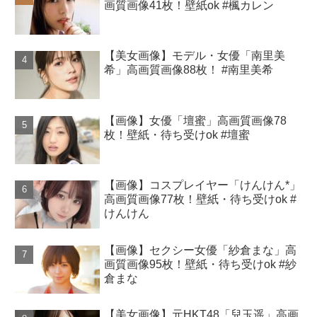
画質画像41枚！壁紙ok #楓カレン
【美女画像】モデル・女優「南里美
希」高画質画像88枚！ #南里美希
【画像】女優「壇蜜」高画質画像78
枚！壁紙・待ち受けok #壇蜜
【画像】コスプレイヤー「けんけん*」
高画質画像77枚！壁紙・待ち受けok #
けんけん
【画像】セクシー女優「紗倉まな」高
画質画像95枚！壁紙・待ち受けok #紗
倉まな
【美女画像】元HKT48「兒玉遥」高画