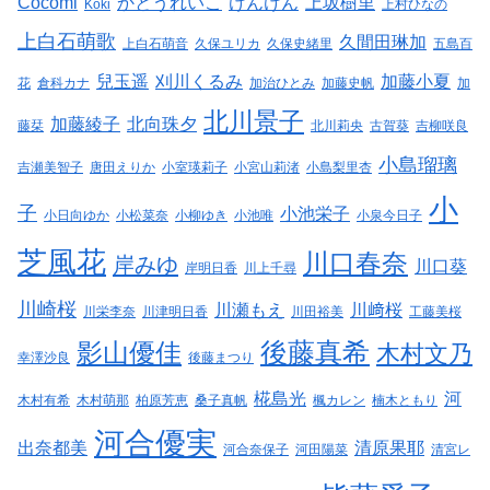
Cocomi
かとうれいこ
けんけん
上坂樹里
Koki
上村ひなの
上白石萌歌
久間田琳加
上白石萌音
久保ユリカ
久保史緒里
五島百
兒玉遥
刈川くるみ
加藤小夏
花
倉科カナ
加治ひとみ
加藤史帆
加
北川景子
加藤綾子
北向珠夕
藤栞
北川莉央
古賀葵
吉柳咲良
小島瑠璃
吉瀬美智子
唐田えりか
小室瑛莉子
小宮山莉渚
小島梨里杏
小
子
小池栄子
小日向ゆか
小松菜奈
小柳ゆき
小池唯
小泉今日子
芝風花
川口春奈
岸みゆ
川口葵
岸明日香
川上千尋
川崎桜
川瀬もえ
川﨑桜
川栄李奈
川津明日香
川田裕美
工藤美桜
後藤真希
影山優佳
木村文乃
幸澤沙良
後藤まつり
椛島光
河
木村有希
木村萌那
柏原芳恵
桑子真帆
楓カレン
楠木ともり
河合優実
出奈都美
清原果耶
河合奈保子
河田陽菜
清宮レ