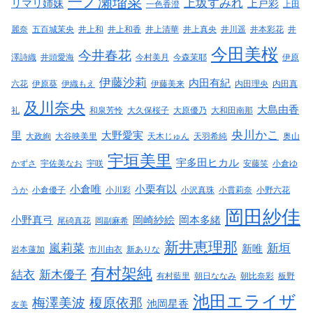
一ノ瀬瑠菜
上坂すみれ
リマリ姉妹
上戸彩
一色香澄
上田
麗奈
五百城茉央
井上和
井上和香
井上清華
井上真央
井川遥
井本彩花
井
今田美桜
今井春花
澤詩織
井頭愛海
今村美月
今森茉耶
伊原
伊藤沙莉
内田有紀
六花
伊原葵
伊織もえ
伊藤美来
内田理央
内田真
及川奈央
大島由香
礼
和泉芳怜
大久保桜子
大原優乃
大和田南那
央川かこ
里
大野愛実
大政絢
大谷映美里
天木じゅん
天羽希純
奥山
宇垣美里
宇多田ヒカル
かずさ
宇佐美なお
宇咲
安藤笑
小倉ゆ
小倉唯
小栗有以
うか
小倉優子
小川彩
小沢真珠
小貫莉奈
小野六花
岡田紗佳
小野真弓
岡崎紗絵
岡本多緒
尾碕真花
岡副麻希
新井恵理那
嵐莉菜
新垣
新唯
岩本蓮加
市川由衣
新ありな
有村架純
結衣
新木優子
有村藍里
朝日ななみ
朝比奈彩
板野
池田エライザ
梅澤美波
榎原依那
池岡星香
友美