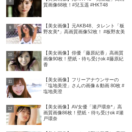
質画像68枚！#兒玉遥 #HKT48
【美女画像】元AKB48、タレント「板
野友美*」高画質画像52枚！ #板野友美
【美女画像】俳優「藤原紀香」高画質
画像90枚！壁紙・待ち受けok #藤原紀
香
【美女画像】フリーアナウンサーの
「塩地美澄」さんの画像＆動画 80枚 #
塩地美澄
【美女画像】AV女優「瀬戸環奈*」高
画質画像86枚！壁紙・待ち受けok #瀬
戸環奈