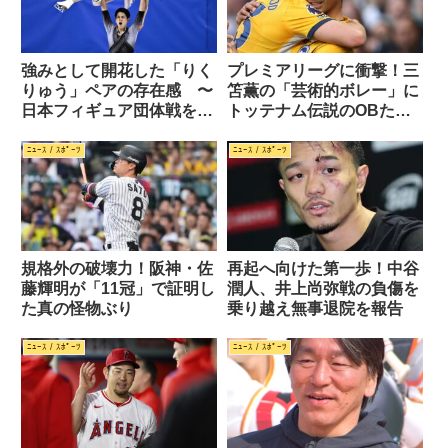
強みとして開花した「りく
プレミアリーグに衝撃！三
りゅう」ペアの存在感 〜
笘薫の「芸術的ボレー」に
日本フィギュア団体戦を振
トッテナム伝説のOBたち
り返る
も驚嘆
ﾆｭｰｽ / ｽﾎﾟｰﾂ
ﾆｭｰｽ / ｽﾎﾟｰﾂ
規格外の破壊力！阪神・佐
再起へ向けた第一歩！中谷
藤輝明が「11冠」で証明し
潤人、井上尚弥戦の負傷を
た真の怪物ぶり
乗り越え無事退院を報告
ﾆｭｰｽ / ｽﾎﾟｰﾂ
ﾆｭｰｽ / ｽﾎﾟｰﾂ