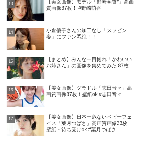
【美女画像】モデル「野崎萌香*」高画
質画像37枚！ #野崎萌香
小倉優子さんの加工なし「スッピン
姿」にファン悶絶！！
【まとめ】みんな一目惚れ「かわいい
お姉さん」の画像を集めてみた 87枚
【美女画像】グラドル「志田音々」高
画質画像87枚！壁紙ok #志田音々
【美女画像】日本一危ないベビーフェ
イス「葉月つばさ」高画質画像33枚！
壁紙・待ち受けok #葉月つばさ