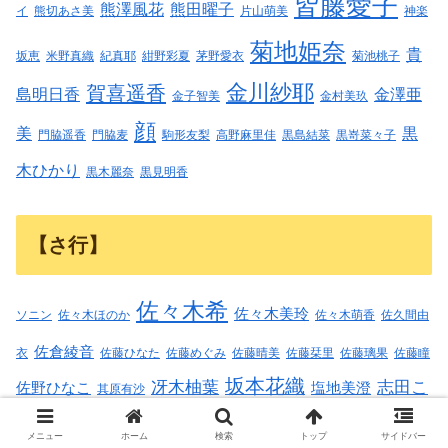
皆藤愛子
熊澤風花
熊田曜子
イ
熊切あさ美
片山萌美
神楽
菊地姫奈
貴
坂恵
米野真織
紀真耶
紺野彩夏
茅野愛衣
菊池桃子
金川紗耶
賀喜遥香
島明日香
金澤亜
金子智美
金村美玖
顔
美
黒
門脇遥香
門脇麦
駒形友梨
高野麻里佳
黒島結菜
黒嵜菜々子
木ひかり
黒木麗奈
黒見明香
【さ行】
佐々木希
佐々木美玲
ソニン
佐々木ほのか
佐々木萌香
佐久間由
佐倉綾音
衣
佐藤ひなた
佐藤めぐみ
佐藤晴美
佐藤栞里
佐藤璃果
佐藤瞳
坂本花織
冴木柚葉
志田こ
佐野ひなこ
塩地美澄
其原有沙
志田千陽
志田音々
はく
斎藤ちは
斉藤朱夏
斉藤里奈
メニュー
ホーム
検索
トップ
サイドバー