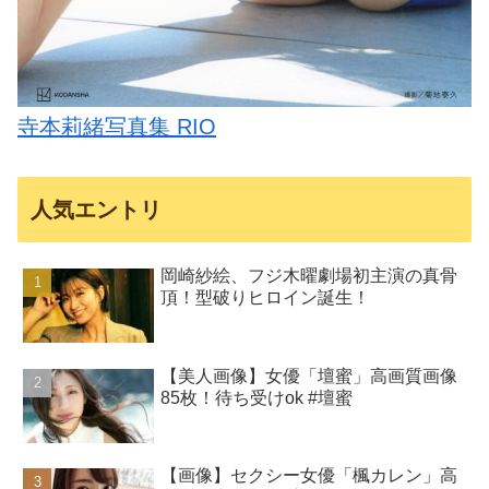
寺本莉緒写真集 RIO
人気エントリ
岡崎紗絵、フジ木曜劇場初主演の真骨
頂！型破りヒロイン誕生！
【美人画像】女優「壇蜜」高画質画像
85枚！待ち受けok #壇蜜
【画像】セクシー女優「楓カレン」高