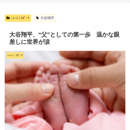
ﾆｭｰｽ / ｽﾎﾟｰﾂ
大谷翔平
大谷翔平、“父”としての第一歩 温かな眼
差しに世界が涙
ﾆｭｰｽ / ｽﾎﾟｰﾂ