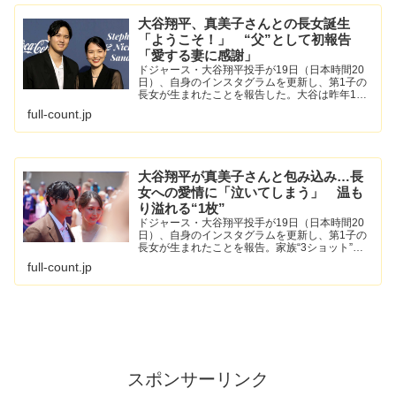
大谷翔平、真美子さんとの長女誕生
「ようこそ！」 “父”として初報告
「愛する妻に感謝」
ドジャース・大谷翔平投手が19日（日本時間20
日）、自身のインスタグラムを更新し、第1子の
長女が生まれたことを報告した。大谷は昨年12
月29日、真美子夫人が妊娠したことを公表。愛
full-count.jp
犬デコピンも含めた新たな“家族誕生”に喜びを見
せた。
大谷翔平が真美子さんと包み込み…長
女への愛情に「泣いてしまう」 温も
り溢れる“1枚”
ドジャース・大谷翔平投手が19日（日本時間20
日）、自身のインスタグラムを更新し、第1子の
長女が生まれたことを報告。家族“3ショット”の
写真も公開すると、SNSでは「可愛い優しい愛お
full-count.jp
しい幸せな3ショット」など祝福の声が上がっ
た。
スポンサーリンク