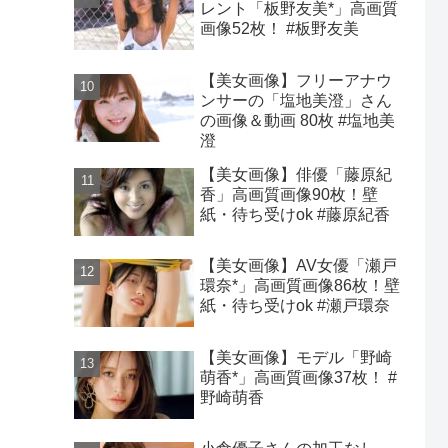
レント「板野友美*」高画質
画像52枚！ #板野友美
【美女画像】フリーアナウ
ンサーの「塩地美澄」さん
の画像＆動画 80枚 #塩地美
澄
【美女画像】俳優「藤原紀
香」高画質画像90枚！壁
紙・待ち受けok #藤原紀香
【美女画像】AV女優「瀬戸
環奈*」高画質画像86枚！壁
紙・待ち受けok #瀬戸環奈
【美女画像】モデル「野崎
萌香*」高画質画像37枚！ #
野崎萌香