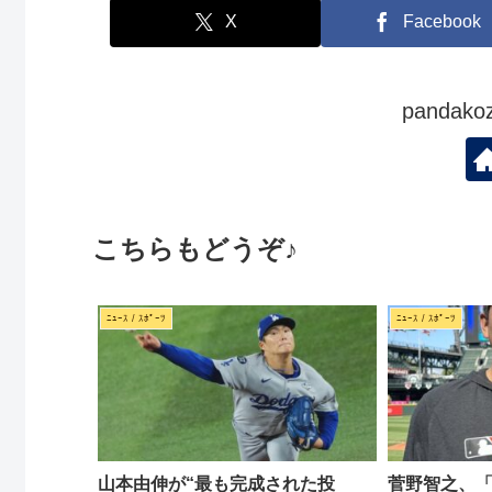
X
Facebook
panda
こちらもどうぞ♪
ﾆｭｰｽ / ｽﾎﾟｰﾂ
ﾆｭｰｽ / ｽﾎﾟｰﾂ
山本由伸が“最も完成された投
菅野智之、