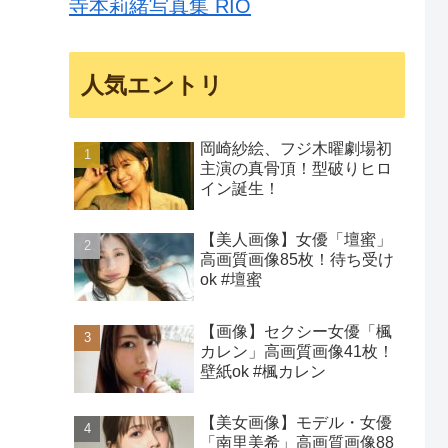
寺本莉緒写真集 RIO
人気エントリ
岡崎紗絵、フジ木曜劇場初
主演の真骨頂！型破りヒロ
イン誕生！
【美人画像】女優「壇蜜」
高画質画像85枚！待ち受け
ok #壇蜜
【画像】セクシー女優「楓
カレン」高画質画像41枚！
壁紙ok #楓カレン
【美女画像】モデル・女優
「南里美希」高画質画像88