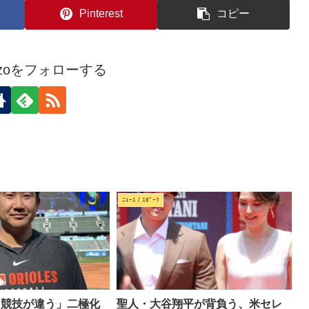
Pinterest
コピー
kozoをフォローする
ﾆｭｰｽ / ｽﾎﾟｰﾂ
「競技が違う」二極化
聖人・大谷翔平が背負う、米セレ