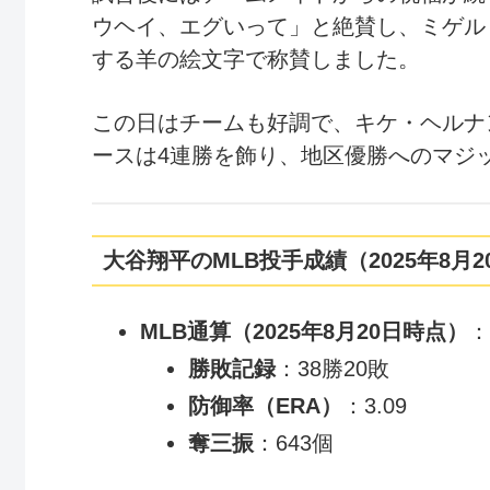
ウヘイ、エグいって」と絶賛し、ミゲル
する羊の絵文字で称賛しました。
この日はチームも好調で、キケ・ヘルナ
ースは4連勝を飾り、地区優勝へのマジ
大谷翔平の
MLB
投手成績（2025年8月
MLB通算（2025年8月20日時点）
：
勝敗記録
：38勝20敗
防御率（ERA）
：3.09
奪三振
：643個