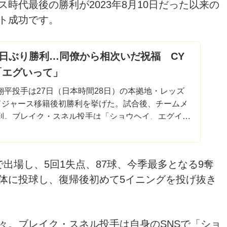
時代最後の勝利が2023年8月10日だった以来の
ト成功です。
9日ぶり勝利…同僚から相次いだ祝福 CY
「エグいって」
翔平投手は27日（日本時間28日）の本拠地・レッズ
、ドジャース移籍後初勝利を挙げた。試合後、チームメ
到。ブレイク・スネル投手は「ショウヘイ、エグイっ
タグラムのストーリーズ機能...
出場し、5回1失点、87球、今季最多となる9奪
体に投球し、復帰後初めて5イニングを投げ抜き
々。ブレイク・スネル投手は自身のSNSで「ショ