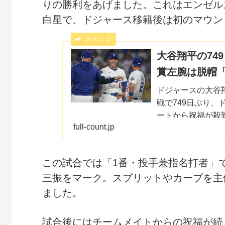
りの勝利をあげました。これはエンゼルス
白星で、ドジャース移籍後は初のマウン
大谷翔平の74
賞左腕は脱帽
ドジャースの大谷
戦で749日ぶり
ートから祝福が殺
full-count.jp
て」と自身のインス
この試合では「1番・投手兼指名打者」で
三振をマーク。スプリットやカーブを主
ました。
試合後にはチームメイトからの祝福が続