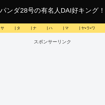
パンダ28号の有名人DAI好キング
| サ
| タ
| ナ
| ハ
| マ
| ヤ•ラ•ワ
スポンサーリンク