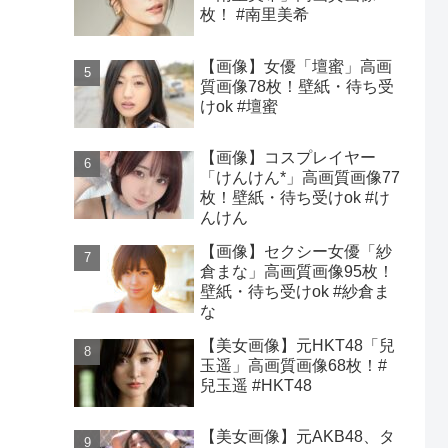
枚！ #南里美希
【画像】女優「壇蜜」高画
質画像78枚！壁紙・待ち受
けok #壇蜜
【画像】コスプレイヤー
「けんけん*」高画質画像77
枚！壁紙・待ち受けok #け
んけん
【画像】セクシー女優「紗
倉まな」高画質画像95枚！
壁紙・待ち受けok #紗倉ま
な
【美女画像】元HKT48「兒
玉遥」高画質画像68枚！#
兒玉遥 #HKT48
【美女画像】元AKB48、タ