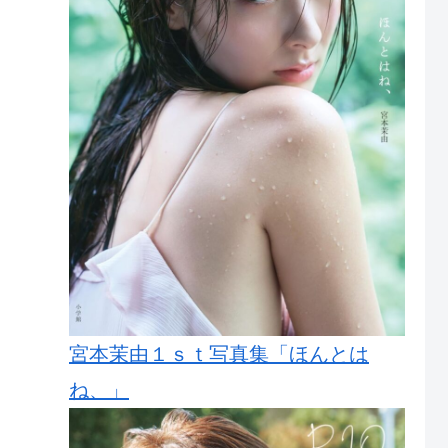
宮本茉由１ｓｔ写真集「ほんとは
ね、」