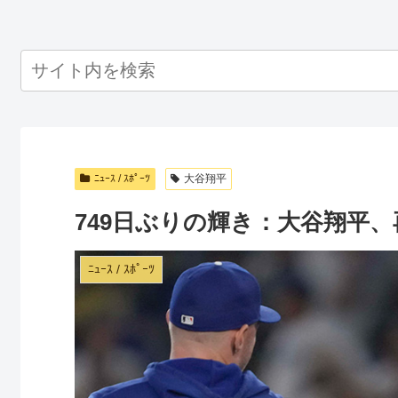
ﾆｭｰｽ / ｽﾎﾟｰﾂ
大谷翔平
749日ぶりの輝き：大谷翔平
ﾆｭｰｽ / ｽﾎﾟｰﾂ